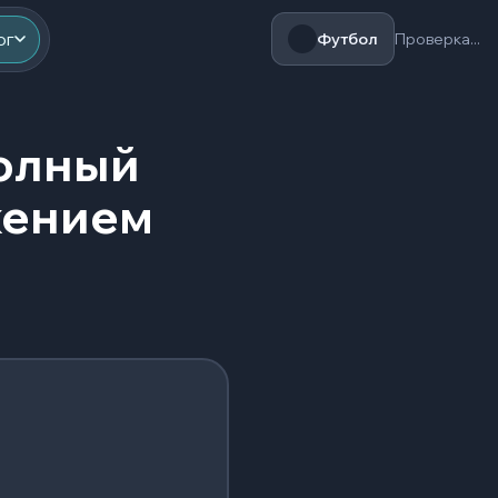
ог
Футбол
Проверка...
полный
жением