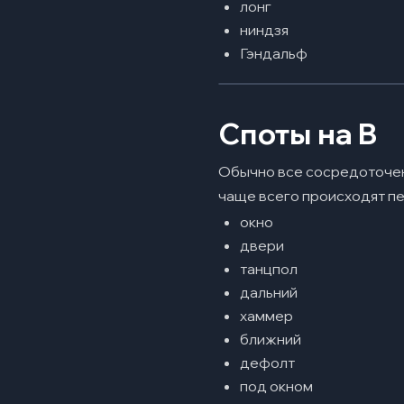
лонг
ниндзя
Гэндальф
Споты на B
Обычно все сосредоточено
чаще всего происходят пе
окно
двери
танцпол
дальний
хаммер
ближний
дефолт
под окном