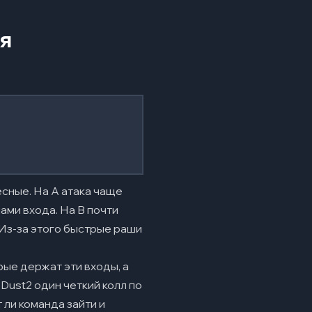
я
есные. На A атака чаще
ами входа. На B почти
 Из-за этого быстрые раши
рые держат эти входы, а
 Dust2 один четкий колл по
 ли команда зайти и