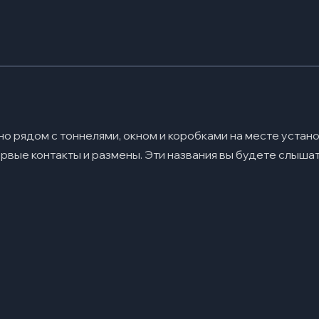
 рядом с тоннелями, окном и коробками на месте устано
рвые контакты и размены. Эти названия вы будете слышат