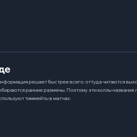
де
 информация решает быстрее всего: оттуда читаются выхо
обираются ранние размены. Поэтому эти коллы названия 
спользуют тиммейты в матчах: