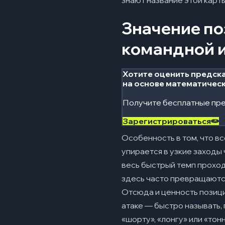
знают название этой карты
Значение по
командной 
Хотите оценить предска
на основе математичес
Получите бесплатные пре
Зарегистрироваться
Особенность в том, что в
упирается в узкие заходы 
весь быстрый темп проход
здесь часто превращаются
Отсюда и ценность позици
атаке — быстро называть, 
«шорту», «лонгу» или «тон