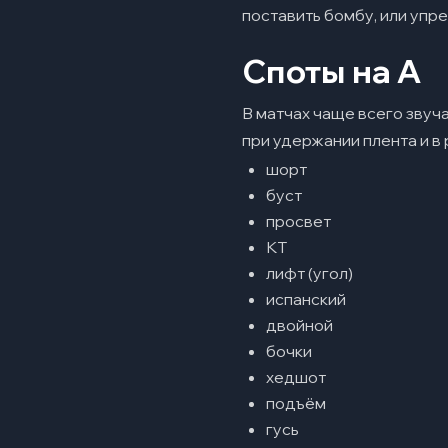
поставить бомбу, или упр
Споты на A
В матчах чаще всего звуча
при удержании плента и в 
шорт
буст
просвет
КТ
лифт (угол)
испанский
двойной
бочки
хедшот
подъём
гусь