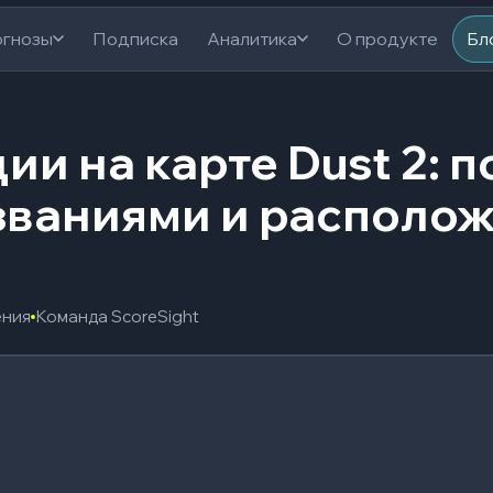
гнозы
Подписка
Аналитика
О продукте
Бл
ии на карте Dust 2: 
азваниями и располо
ения
Команда ScoreSight