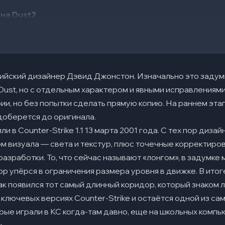
 на Dust2
аты на Dust2
ийский дизайнер Дэвид Джонстон. Изначально это задум
Dust, но с отдельным характером и явными исправлениям
ии, но без попытки сделать прямую копию. На раннем эт
мые вопросы
 доберется до оригинала.
в Counter-Strike 1.1 13 марта 2001 года. С тех пор дизай
ак тяжело быстро зайти на плент?
ом визуала — света и текстур, плюс точечные корректиро
 контролировать на старте раунда?
 разработки. То, что сейчас называют «лонгом», в задумке
бка атаки на «шорте»?
р упёрся в ограничения размера уровня в движке. В итоге
ак появился тот самый длинный коридор, который знаком 
ли нет AWP, а атака давит «мид»?
 ключевых версиях Counter-Strike и остаётся одной из са
зиций на Dust2 чаще всего путают и из-за этого теряется инфа?
орые играли в КС когда-там давно, еще на школьных компь