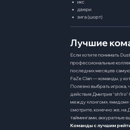
икс
двери
зига (шорт)
Лучшие кома
Если хотите понимать Dus
профессиональные коллект
последних месяцев самую у
FaZe Clan — команды, у ко
Полезно выбрать игрока, 
действия Дмитрия “sh1ro
между «лонгом», «мидом» 
смотрите, конечно же, на 
таймингами, аккуратные в
Команды с лучшим рейти