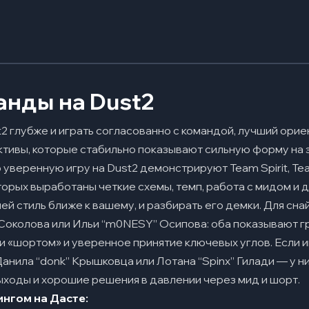
нды на Dust2
t2 глубже и играть согласованно с командой, лучший ори
ивы, которые стабильно показывают сильную форму на э
веренную игру на Dust2 демонстрируют Team Spirit, Team
торых выработаны четкие схемы, темп, работа с мидом и 
чей стиль ближе к вашему, и разбирать его демки. Для сн
” Соколова или Ильи “m0NESY” Осипова: оба показывают 
и «шортом» и уверенное принятие ключевых углов. Если и
Данила “donk” Крышковца или Лотана “Spinx” Гилади — у ни
ыходы и хорошие решения в давлении через мид и шорт.
нгом на Дасте: