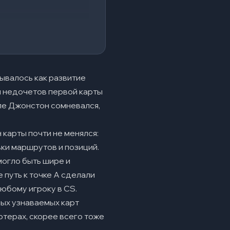
ывалось как развитие
и недочетов первой карты
апе Джонстон сомневался,
н карты почти не менялся:
вки маршрутов и позиций.
 могло быть шире и
 путь к точке A сделали
любому игроку в CS.
мых узнаваемых карт
ютерах, скорее всего тоже