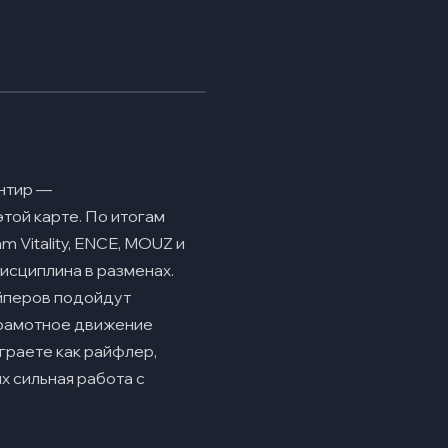
ентир —
той карте. По итогам
 Vitality, ENCE, MOUZ и
дисциплина в разменах.
айперов подойдут
грамотное движение
граете как райфлер,
х сильная работа с