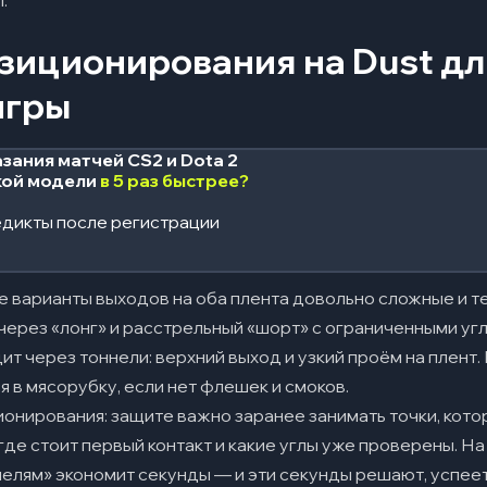
.
зиционирования на Dust дл
игры
зания матчей CS2 и Dota 2
кой модели
в 5 раз быстрее?
дикты после регистрации
се варианты выходов на оба плента довольно сложные и т
через «лонг» и расстрельный «шорт» с ограниченными угл
ит через тоннели: верхний выход и узкий проём на плент.
 в мясорубку, если нет флешек и смоков.
онирования: защите важно заранее занимать точки, кото
где стоит первый контакт и какие углы уже проверены. На
нелям» экономит секунды — и эти секунды решают, успеет