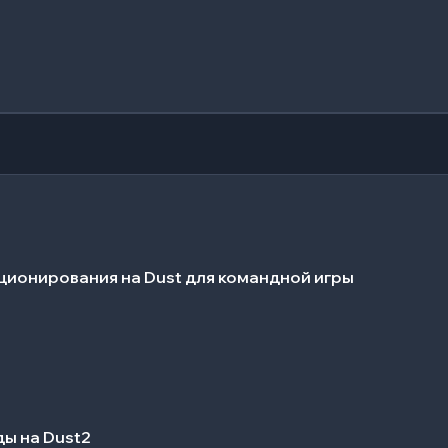
ционирования на Dust для командной игры
ы на Dust2