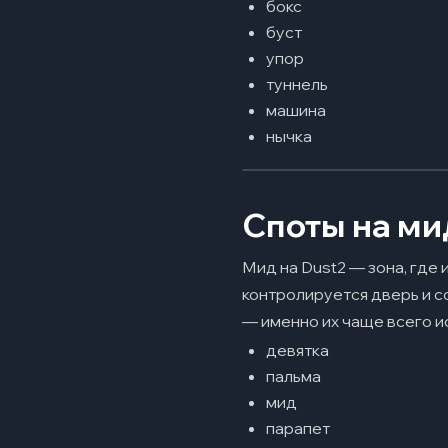
бокс
буст
упор
туннель
машина
нычка
Споты на ми
Мид на Dust2 — зона, где
контролируется дверь и с
— именно их чаще всего и
девятка
пальма
мид
парапет