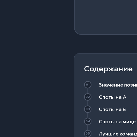
Содержание
Значение пози
01
Споты на A
02
Споты на B
03
Споты на миде
04
Лучшие команд
05