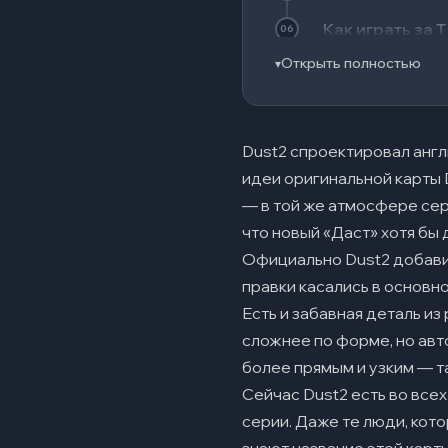
Как играть за Т
06
Открыть полностью
▾
Игра за CT
07
Ключевые гран
08
За T
Dust2 спроектировал англ
идеи оригинальной карты 
За CT
— в той же атмосфере сер
Часто задавае
09
что новый «Даст» хотя бы
Официально Dust2 добавили 
Почему на Dust2 т
правки касались в основн
Что важнее всего
Есть и забавная деталь из
Самая частая оши
сложнее по форме, но авто
более прямым и узким — т
Что делать CT, ес
Сейчас Dust2 есть во всех
Какие названия по
серии. Даже те люди, кот