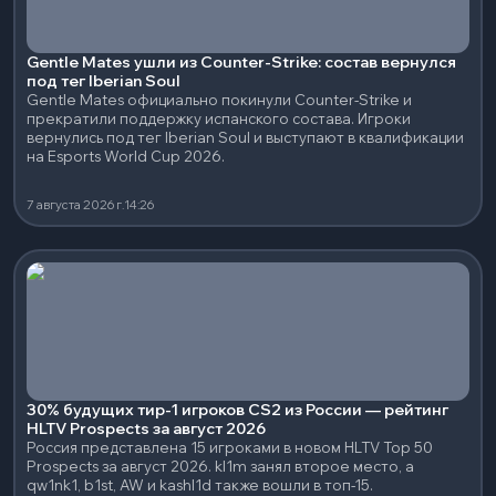
Gentle Mates ушли из Counter-Strike: состав вернулся
под тег Iberian Soul
Gentle Mates официально покинули Counter-Strike и
прекратили поддержку испанского состава. Игроки
вернулись под тег Iberian Soul и выступают в квалификации
на Esports World Cup 2026.
7 августа 2026 г.
14:26
30% будущих тир-1 игроков CS2 из России — рейтинг
HLTV Prospects за август 2026
Россия представлена 15 игроками в новом HLTV Top 50
Prospects за август 2026. kl1m занял второе место, а
qw1nk1, b1st, AW и kashl1d также вошли в топ-15.