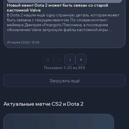
Новый ивент Dota 2 может быть связан со старой
кастомкой Valve
В Dota 2 нашли ещё одну странную деталь, которая может
быть связана с текущим ивентом. По словам контент-
мейкера Дмитрия «Finargot» Плюснина, в последнем
обновлении Valve затронули файлы кастомной игры
Colosseum
29 июля 2026 г.
12:24
«
‹
›
»
Показано 1–20 из 393
Загрузить ещё
Актуальные матчи CS2 и Dota 2
Загрузка событий...