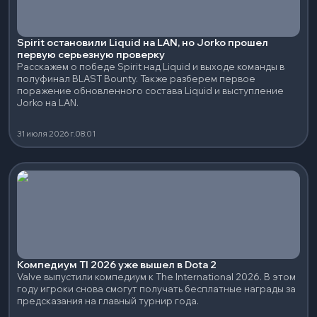
Spirit остановили Liquid на LAN, но Jorko прошел
первую серьезную проверку
Расскажем о победе Spirit над Liquid и выходе команды в
полуфинал BLAST Bounty. Также разберем первое
поражение обновленного состава Liquid и выступление
Jorko на LAN.
31 июля 2026 г.
08:01
Компедиум TI 2026 уже вышел в Dota 2
Valve выпустили компедиум к The International 2026. В этом
году игроки снова смогут получать бесплатные награды за
предсказания на главный турнир года.