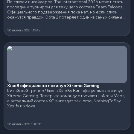
По слухам инсайдеров, The International 2026 может стать
последним турниром для текущего состава Team Falcons.
Официального подтверждения пока нет, но если слухи
окажутся правдой, Dota 2 потеряет один из самых сильных
составов последних лет.
30 июля 2026 г.
13:42
Xiao8 официально покинул Xtreme Gaming
Китайский тренер Чжан «Xiao8» Нин официально покинул
Xtreme Gaming. Теперь за команду отвечают LaNm и Maps,
а актуальный состав XG выглядит так: Ame, NothingToSay,
Xxs, fy и xNova.
30 июля 2026 г.
00:31