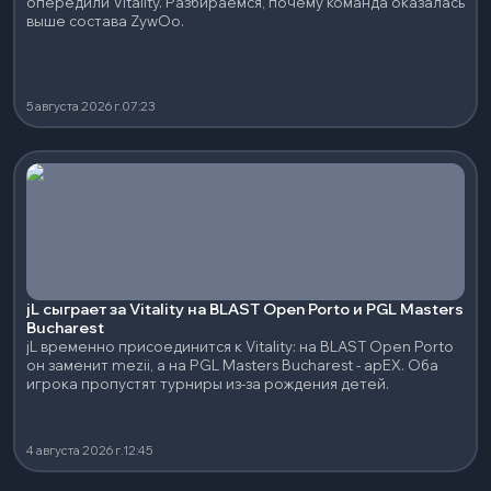
опередили Vitality. Разбираемся, почему команда оказалась
выше состава ZywOo.
5 августа 2026 г.
07:23
jL сыграет за Vitality на BLAST Open Porto и PGL Masters
Bucharest
jL временно присоединится к Vitality: на BLAST Open Porto
он заменит mezii, а на PGL Masters Bucharest - apEX. Оба
игрока пропустят турниры из-за рождения детей.
4 августа 2026 г.
12:45