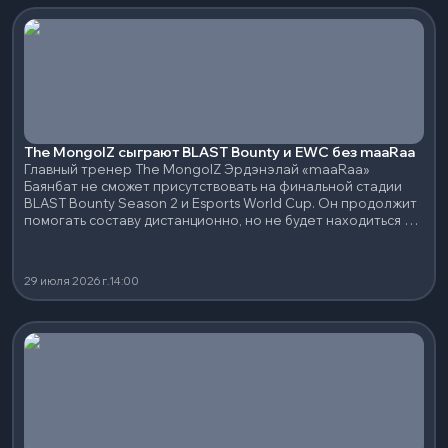
The MongolZ сыграют BLAST Bounty и EWC без maaRaa
Главный тренер The MongolZ Эрдэнэлай «maaRaa»
Баянбат не сможет присутствовать на финальной стадии
BLAST Bounty Season 2 и Esports World Cup. Он продолжит
помогать составу дистанционно, но не будет находиться с
командой во время обоих турниров.
29 июля 2026 г.
14:00