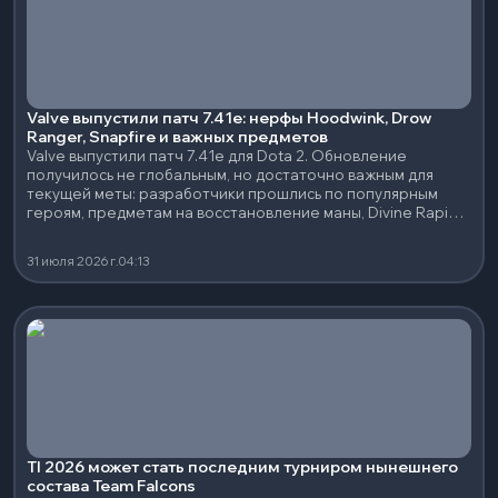
Valve выпустили патч 7.41e: нерфы Hoodwink, Drow
Ranger, Snapfire и важных предметов
Valve выпустили патч 7.41e для Dota 2. Обновление
получилось не глобальным, но достаточно важным для
текущей меты: разработчики прошлись по популярным
героям, предметам на восстановление маны, Divine Rapier
и нескольким сильным нейтральным артефактам.
31 июля 2026 г.
04:13
TI 2026 может стать последним турниром нынешнего
состава Team Falcons