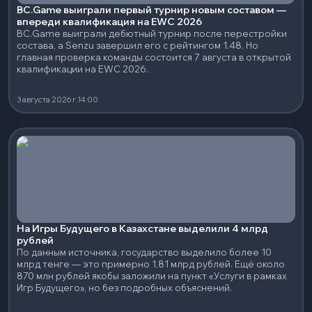
BC.Game выиграли первый турнир новым составом —
впереди квалификация на EWC 2026
BC.Game выиграли дебютный турнир после перестройки
состава, а Senzu завершил его с рейтингом 1.48. Но
главная проверка команды состоится 7 августа в открытой
квалификации на EWC 2026.
3 августа 2026 г.
14:00
На Игры Будущего в Казахстане выделили 4 млрд
рублей
По данным источника, государство выделило более 10
млрд тенге — это примерно 1,81 млрд рублей. Ещё около
870 млн рублей якобы заложили на пункт «Услуги в рамках
Игр Будущего», но без подробных объяснений.