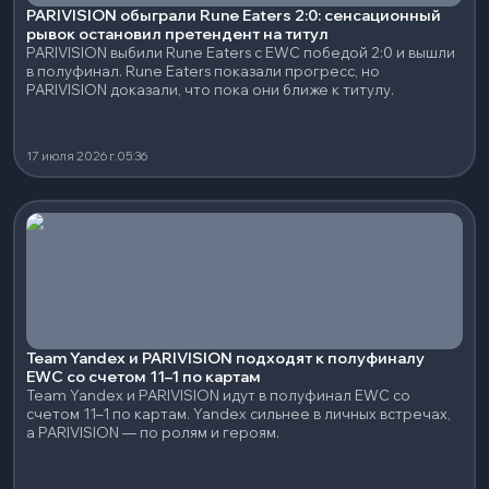
PARIVISION обыграли Rune Eaters 2:0: сенсационный
рывок остановил претендент на титул
PARIVISION выбили Rune Eaters с EWC победой 2:0 и вышли
в полуфинал. Rune Eaters показали прогресс, но
PARIVISION доказали, что пока они ближе к титулу.
17 июля 2026 г.
05:36
Team Yandex и PARIVISION подходят к полуфиналу
EWC со счетом 11–1 по картам
Team Yandex и PARIVISION идут в полуфинал EWC со
счетом 11–1 по картам. Yandex сильнее в личных встречах,
а PARIVISION — по ролям и героям.