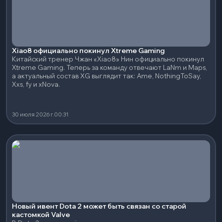
Xiao8 официально покинул Xtreme Gaming
Китайский тренер Чжан «Xiao8» Нин официально покинул
Xtreme Gaming. Теперь за команду отвечают LaNm и Maps,
а актуальный состав XG выглядит так: Ame, NothingToSay,
Xxs, fy и xNova.
30 июля 2026 г.
00:31
Новый ивент Dota 2 может быть связан со старой
кастомкой Valve