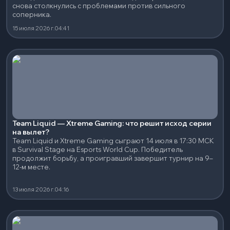
снова столкнулись с проблемами против сильного
соперника.
15 июля 2026 г.
04:41
Team Liquid — Xtreme Gaming: что решит исход серии
на вылет?
Team Liquid и Xtreme Gaming сыграют 14 июля в 17:30 МСК
в Survival Stage на Esports World Cup. Победитель
продолжит борьбу, а проигравший завершит турнир на 9–
12-м месте.
13 июля 2026 г.
04:16