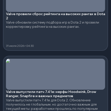
Valve провели сброс рейтинга на высоких рангах в Dota
2
Valve обновили систему подбора игр в Dota 2 и провели
корректировку рейтинга на высоких рангах.
31 июля 2026 г.
04:30
Valve выпустили патч 7.41e: нерфы Hoodwink, Drow
Ranger, Snapfire и важных предметов
Valve выпустили патч 7.41e для Dota 2. Обновление
получилось не глобальным, но достаточно важным для
текущей меты: разработчики прошлись по популярным