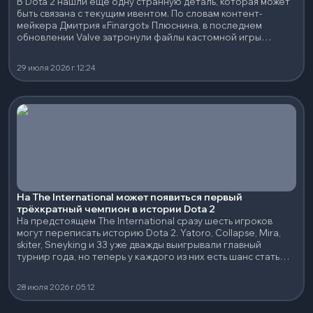
В Dota 2 нашли ещё одну странную деталь, которая может
быть связана с текущим ивентом. По словам контент-
мейкера Дмитрия «Finargot» Плюснина, в последнем
обновлении Valve затронули файлы кастомной игры
Colosseum
29 июля 2026 г.
12:24
На The International может появиться первый
трёхкратный чемпион в истории Dota 2
На предстоящем The International сразу шесть игроков
могут переписать историю Dota 2. Yatoro, Collapse, Mira,
skiter, Sneyking и 33 уже дважды выигрывали главный
турнир года, но теперь у каждого из них есть шанс стать
первым трёхкратным чемпионом TI в качестве игрока.
28 июля 2026 г.
05:12