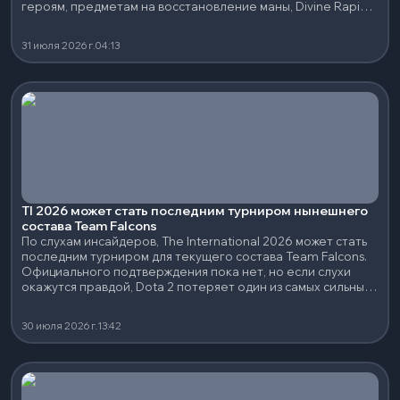
героям, предметам на восстановление маны, Divine Rapier
и нескольким сильным нейтральным артефактам.
31 июля 2026 г.
04:13
TI 2026 может стать последним турниром нынешнего
состава Team Falcons
По слухам инсайдеров, The International 2026 может стать
последним турниром для текущего состава Team Falcons.
Официального подтверждения пока нет, но если слухи
окажутся правдой, Dota 2 потеряет один из самых сильных
составов последних лет.
30 июля 2026 г.
13:42