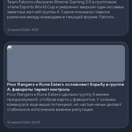
Team Falcons обыграли Xtreme Gaming 2:0 в групповом
этапе Esports World Cup и уверенно закрыли один из самых
заметных матчей группы A. Серия показала главное
различие между командами в текущей форме: Falcons
смогли контролировать темп и реализовывать
преимущество, а Xtreme снова не удалось создать
12 июля 2026 г.
15:51
стабильную игру, которая обычно нужна им для выхода на
комфортные условия.
Poor Rangers и Rune Eaters осложняют борьбу в группе
A, фавориты теряют контроль
Poor Rangers и Rune Eaters сделали группу A менее
предсказуемой, отобрав карты у фаворитов. У сильных
команд всё еще выше потенциал, но частые ничьи делают
стабильное исполнение важнее репутации.
10 июля 2026 г.
06:37