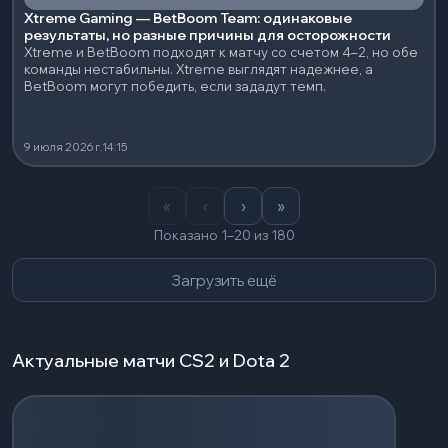
Xtreme Gaming — BetBoom Team: одинаковые
результаты, но разные причины для осторожности
Xtreme и BetBoom подходят к матчу со счетом 4–2, но обе
команды нестабильны. Xtreme выглядят надежнее, а
BetBoom могут победить, если зададут темп.
9 июля 2026 г.
14:15
«
‹
›
»
Показано 1–20 из 180
Загрузить ещё
Актуальные матчи CS2 и Dota 2
Загрузка событий...