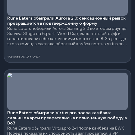
Rune Eaters обыграли Aurora 2:0: сенсационный рывок
превращается в подтвержденную форму
Rune Eaters победили Aurora Gaming 2:0 во втором раунде
Survival Stage на Esports World Cup, вышли в плей-офф и
гарантировали себе как минимум место в топ-8. За день до
этого команда сделала обратный камбэк против Virtus.pro,
поэтому теперь у Rune Eaters две подряд победы в сериях
на вылет против более известных соперников.
15 июля 2026 г.
16:47
Rune Eaters обыграли Virtus.pro после камбэка:
сильные карты превратились в полноценную победу в
Bo3
Rune Eaters обыграли Virtus.pro 2–1 после камбэка на EWC.
Победа показала их способность адаптироваться, а VP