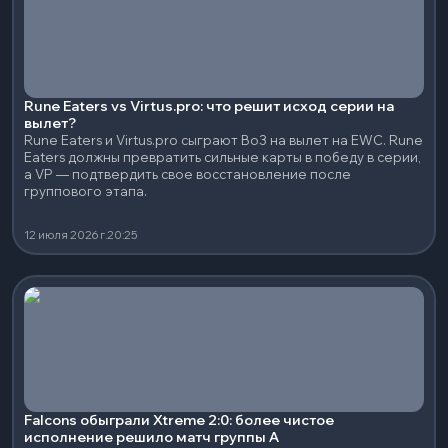
Rune Eaters vs Virtus.pro: что решит исход серии на
вылет?
Rune Eaters и Virtus.pro сыграют Bo3 на вылет на EWC. Rune
Eaters должны превратить сильные карты в победу в серии,
а VP — подтвердить свое восстановление после
группового этапа.
12 июля 2026 г.
20:25
Falcons обыграли Xtreme 2:0: более чистое
исполнение решило матч группы A