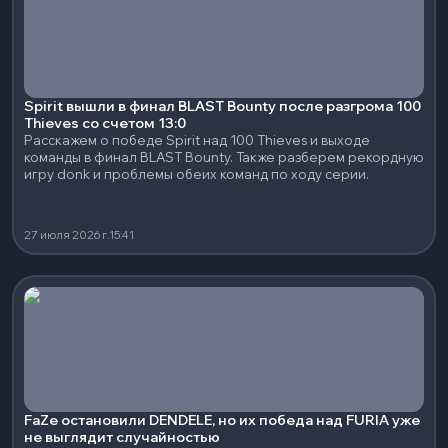
Spirit вышли в финал BLAST Bounty после разгрома 100
Thieves со счетом 13:0
Расскажем о победе Spirit над 100 Thieves и выходе
команды в финал BLAST Bounty. Также разберем рекордную
игру donk и проблемы обеих команд по ходу серии.
27 июля 2026 г.
15:41
FaZe остановили DENDELE, но их победа над FURIA уже
не выглядит случайностью