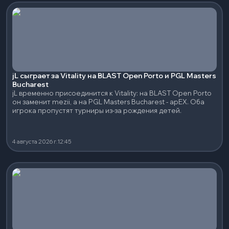
jL сыграет за Vitality на BLAST Open Porto и PGL Masters
Bucharest
jL временно присоединится к Vitality: на BLAST Open Porto
он заменит mezii, а на PGL Masters Bucharest - apEX. Оба
игрока пропустят турниры из-за рождения детей.
4 августа 2026 г.
12:45