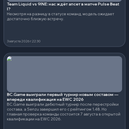
Team Liquid vs 9INE: нас ждёт апсет в матче Pulse Beat
I?
Несмотря на разницу в статусе команд, модель ожидает
достаточно близкую встречу.
3 августа 2026 г.
22:30
BC.Game выиграли первый турнир новым составом —
впереди квалификация на EWC 2026
BC.Game выиграли дебютный турнир после перестройки
состава, а Senzu завершил его с рейтингом 1.48. Но
главная проверка команды состоится 7 августа в открытой
квалификации на EWC 2026.