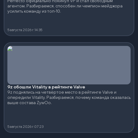
Perfecto официально покинул VP и стал свободным
агентом. Разбираемся, способен ли чемпион мейджора
усилить команду из топ-10.
5 августа 2026 г.
14:35
9z обошли Vitality в рейтинге Valve
9z поднялись на четвёртое место в рейтинге Valve и
опередили Vitality. Разбираемся, почему команда оказалась
выше состава ZywOo.
5 августа 2026 г.
07:23