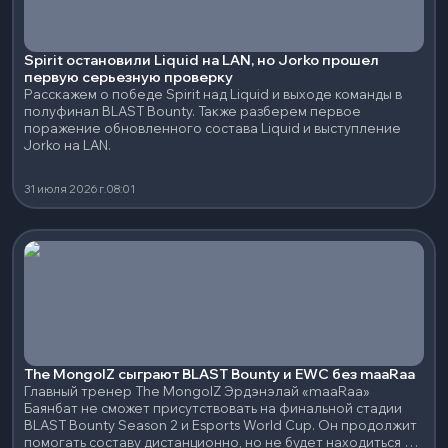
Spirit остановили Liquid на LAN, но Jorko прошел
первую серьезную проверку
Расскажем о победе Spirit над Liquid и выходе команды в
полуфинал BLAST Bounty. Также разберем первое
поражение обновленного состава Liquid и выступление
Jorko на LAN.
31 июля 2026 г.
08:01
The MongolZ сыграют BLAST Bounty и EWC без maaRaa
Главный тренер The MongolZ Эрдэнэлай «maaRaa»
Баянбат не сможет присутствовать на финальной стадии
BLAST Bounty Season 2 и Esports World Cup. Он продолжит
помогать составу дистанционно, но не будет находиться с