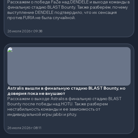
Расскажем о победе FaZe над DENDELE и выходе команды в
финальную стадию BLAST Bounty. Также разберём, почему
выступление DENDELE подтвердило, что их сенсация
против FURIA не была случайной.
26 июля 2026 г.
09:38
Astralis вышли в финальную стадию BLAST Bounty, но
доверия пока не внушают
Расскажем о выходе Astralis в финальную стадию BLAST
Bounty после победы над HOTU. Также разберем
нестабильность команды и ее зависимость от
индивидуальной игры jabbi и phzy.
26 июля 2026 г.
08:11