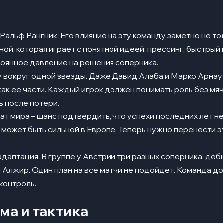
Ральф Рангник. Его влияние на эту команду заметно не толь
ной, которая играет с понятной идеей: прессинг, быстрый 
тоянное давление на решения соперника.
у вокруг одной звезды. Даже Давид Алаба и Марко Арнау
как ее части. Каждый игрок должен понимать роль без мя
ь после потери.
ат мира – шанс подтвердить, что успехи последних лет н
о может быть сильной в Европе. Теперь нужно перенести э
 адаптация. В группе у Австрии три разных соперника: де
 Алжир. Один план на все матчи не подойдет. Команда д
 контроль.
ма и тактика