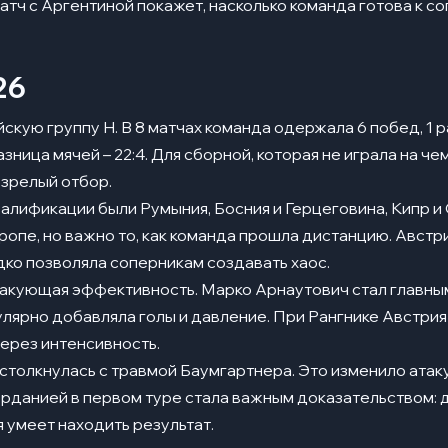
атч с Аргентиной покажет, насколько команда готова к с
26
скую группу H. В 8 матчах команда одержала 6 побед, 1 р
зница мячей – 22:4. Для сборной, которая не играла на че
 зрелый отбор.
алификации были Румыния, Босния и Герцеговина, Кипр и
ропе, но важно то, как команда прошла дистанцию. Австр
дко позволяла соперникам создавать хаос.
акующая эффективность. Марко Арнаутович стал главн
улярно добавляла голы и давление. При Рангнике Австрия
через интенсивность.
толкнулась с травмой Баумгартнера. Это изменило атак
рданией в первом туре стала важным доказательством: 
 умеет находить результат.