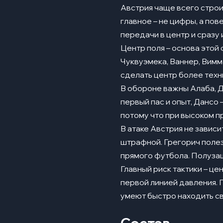
Австрия чаще всего строит
главное – не цифры, а по
передачи в центр и сразу
Центр поля – основа этой
Чуквуэмека, Ваннер, Вим
сделать центр более техн
В обороне важны Алаба, Д
первый пас и опыт, Дансо 
потому что при высоком п
В атаке Австрия не зависи
штрафной. Грегорич полез
прямого футбола. Полузащ
Главный риск тактики – це
первой линией давления. 
умеют быстро находить с