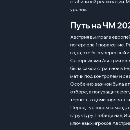
стабильной реализации. М
уровня.
Путь на ЧМ 20
Австрия выиграла европей
потерпела 1 поражение. Ра
года, это был уверенный и
Соперниками Австрии в кв
была самой страшной в Ев
матчи под контролем и ре
Особенно важной была ат
отборе, а полузащита рег
терпеть, а доминировать 
Перед турниром команда с
структуру. Победа над Ио
ключевых игроков Австрия