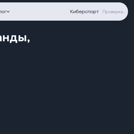
лог
Киберспорт
Проверка...
анды,