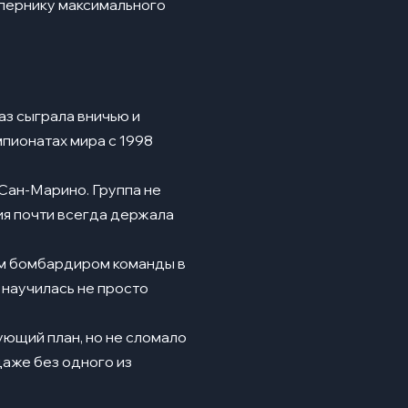
опернику максимального
аз сыграла вничью и
мпионатах мира с 1998
 Сан-Марино. Группа не
ия почти всегда держала
ым бомбардиром команды в
 научилась не просто
ующий план, но не сломало
даже без одного из