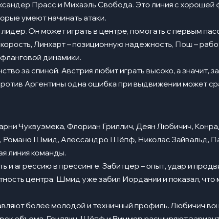
сандер Прасс и Михаэль Свобода. Это линия с хорошей ф
торые умеют начинать атаки.
лидер. Он может играть в центре, помогать с первым пасо
корость, Линхарт – позиционную надежность, Пош – работ
 фланговой динамики.
ство за спиной. Австрия любит играть высоко, а значит, 
Против Аргентины одна ошибка при выдвижении может сра
арни Чуквуэмека, Флориан Гриллич, Деян Любичич, Конр
, Романо Шмид, Алессандро Шёпф, Николас Зайвальд, Па
ая линия команды.
ь и агрессию в прессинге. Забитцер – опыт, удар и прод
тность центра. Шмид уже забил Иордании и показал, что
вляют более молодой и техничный профиль. Любичич воше
грок объема. Гриллич, Шёпф и Виммер расширяют вариант