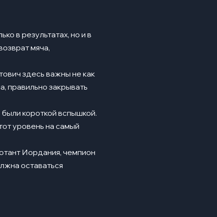
ко в результатах, но и в
возврат мяча,
тович здесь важны не как
ча, правильно закрывать
е были короткой вспышкой.
тот уровень на самый
бютант Иордания, чемпион
олжна оставаться