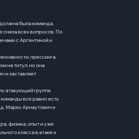
к должна была команда,
е сняла всех вопросов. По
речами с Аргентиной и
енсивности, прессинга,
м на титул, но она
яч и заставляет
по атакующей группе.
 команды все равно есть
д, Марко Арнаутович и
ра, физика, опыт и уже
ьного класса в атаке и