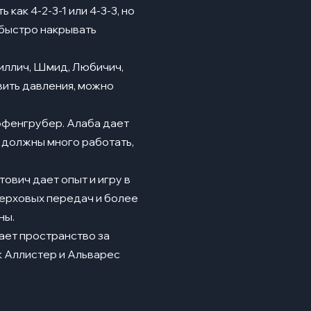
как 4-2-3-1 или 4-3-3, но
 быстро накрывать
риллич, Шмид, Любичич,
вить давления, можно
ффенгрубер. Алаба дает
и должны много работать,
тович дает опыт и игру в
верховых передач и более
ны.
чает пространство за
к Аллистер и Альварес