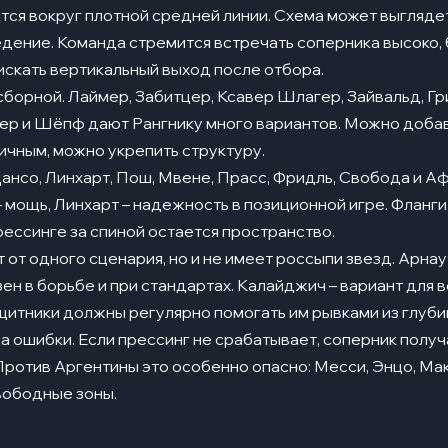
ся вокруг плотной средней линии. Схема может выглядеть 
ведение. Команда стремится встречать соперника высоко,
 искать вертикальный выход после отбора.
 сборной. Лаймер, Забитцер, Ксавер Шлагер, Зайвальд, Г
мер и Шёпф дают Рангнику много вариантов. Можно доба
ичным, можно укрепить структуру.
ансо, Линхарт, Пош, Мвене, Прасс, Фридль, Свобода и А
– мощь, Линхарт – надежность в позиционной игре. Фланг
рессинге за спиной остается пространство.
т от одного сценария, но и не имеет россыпи звезд. Арнау
ен в борьбе и при стандартах. Калайджич – вариант для 
итники должны регулярно помогать им рывками из глуби
на ошибки. Если прессинг не срабатывает, соперник полу
Против Аргентины это особенно опасно: Месси, Энцо, Ма
вободные зоны.