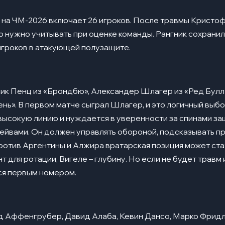
 на ЧМ-2026 включает 26 игроков. После травмы Кристоф
о нужно учитывать при оценке команды. Рангник сохранил
игроков в атакующей полузащите.
трик Пенц из «Брондбю», Александер Шлагер из «Ред Булл
ень». В первом матче сыграл Шлагер, и это логичный выбо
ысокую линию и нуждается в уверенности за спинами за
ейвами. Он должен управлять обороной, подсказывать пр
 против Аргентины и Алжира вратарская позиция может ста
 для ротации, Вигеле – глубину. Но если не будет травм 
я первым номером.
д Аффенгрубер, Давид Алаба, Кевин Дансо, Марко Фридль