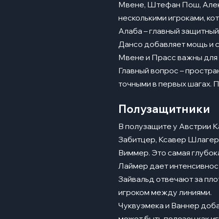
Мвене, Штефан Пош, Алек
несколькими игроками, ко
Алаба – главный защитный 
Дансо добавляет мощь и с
Мвене и Прасс важны для
Главный вопрос – простран
точными в первых шагах. 
Полузащитники
В полузащите у Австрии К
Забитцер, Ксавер Шлагер
Виммер. Это самая глубок
Лаймер дает интенсивност
Зайвальд отвечают за пло
игроком между линиями.
Чуквуэмека и Ваннер доба
может быть полезен как и