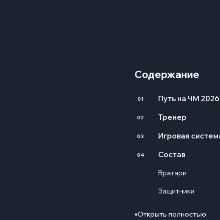
Содержание
Путь на ЧМ 2026
01
Тренер
02
Игровая система
03
Состав
04
Вратари
Защитники
Полузащитники
Открыть полностью
▾