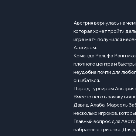
Нападающие
Ключевые игро
05
Австрия вернулась на чемп
Давид Алаба
которая хочет пройти даль
Марсель Забитце
игре матч получился нервн
Алжиром.
Конрад Лаймер
Команда Ральфа Рангника 
Марко Арнаутови
плотного центра и быстрых
неудобна почти для любог
Александер Шлаг
ошибаться.
Сильные сторо
06
Перед турниром Австрия п
Слабые сторон
Вместо него в заявку вош
07
Давид Алаба, Марсель Заб
Группа и сопер
08
несколько игроков, котор
История выступ
09
Главный вопрос для Австри
набранные три очка. Для 
Прогноз на тур
10