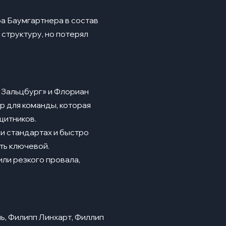
а Баумгартнера в состав
 структуру, но потерял
 Зальцбург» и Флориан
р для команды, которая
щитников.
и стандартах и быстро
ть ключевой.
или резкого провала,
, Филипп Линхарт, Филлип