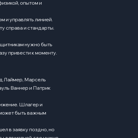
изикой, опытом и
м и управлять линией.
у справа и стандарты.
защитникам нужно быть
зу привести к моменту.
ад Лаймер, Марсель
уль Ваннер и Патрик
вижение. Шлагер и
 может быть важным
л в заявку поздно, но
ы для матчей, где нужно