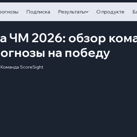
рогнозы
Подписка
Результаты
О продукте
Б
а ЧМ 2026: обзор ком
рогнозы на победу
Команда ScoreSight