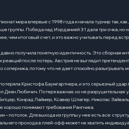
ки
ионат мира впервые с 1998 года и начала турнир так, ка
ше группы. Победа над Иорданией 3:1 дала три очка, но н
р
ее, чем итоговый счет, и это важно учитывать перед вст
давно получила понятную идентичность. Это сборная инт
ч
 реакций после потерь. Австрия не выглядит претенденто
о соперника, потому что не дает спокойно разыгрывать м
ер
ны
отеряла Кристофа Баумгартнера, и это серьезный удар 
ы
ел Деян Любичич. Потеря важная, но не разрушительная: у
итцер, Конрад Лаймер, Ксавер Шлагер, Николас Зайваль
ники
ые хорошо понимают требования Рангника.
лений на ЧМ
и – потолок. Для выхода из группы у нее есть все: структу
дальнего прохода в плей-офф может не хватить индивидуал
нир