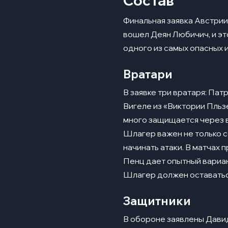
Состав
Финальная заявка Австрии
вошел Деян Любичич, и эт
одного из самых опасных 
Вратари
В заявке три вратаря: Па
Вигеле из «Виктории Пльз
много защищается через в
Шлагер важен не только с
начинать атаки. В матчах
Пенц дает опытный вариант
Шлагер должен оставатьс
Защитники
В обороне заявлены Дави