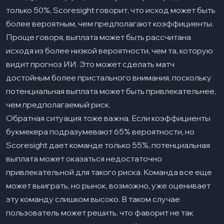
только 50%, Scoresight говорит, что исход может быть
более вероятным, чем предполагают коэффициенты.
Проще говоря, выплата может быть рассчитана
исходя из более низкой вероятности, чем та, которую
видит прогноз ИИ. Это может сделать матч
достойным более пристального внимания, поскольку
потенциальная выплата может быть привлекательнее,
чем предполагаемый риск.
Обратная ситуация тоже важна. Если коэффициенты
букмекера подразумевают 65% вероятности, но
Scoresight дает команде только 55%, потенциальная
выплата может оказаться недостаточно
привлекательной для такого риска. Команда все еще
может выиграть, но рынок, возможно, уже оценивает
эту команду слишком высоко. В таком случае
пользователь может решить, что фаворит не так