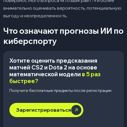
поверхностного вопроса «кто выиграет?» и более
внимательно оценивать вероятность, потенциальную
выгоду и неопределенность.
Что означают прогнозы ИИ по
киберспорту
Хотите оценить предсказания
матчей CS2 и Dota 2 на основе
математической модели
в 5 раз
быстрее?
Получите бесплатные предикты после регистрации
Зарегистрироваться