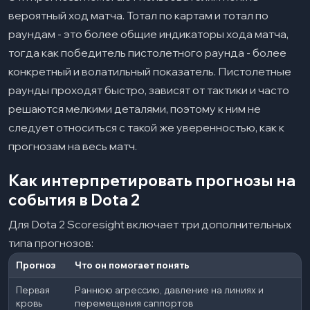
вероятный ход матча. Тотал по картам и тотал по
раундам - это более общие индикаторы хода матча,
тогда как победитель пистолетного раунда - более
конкретный и волатильный показатель. Пистолетные
раунды проходят быстро, зависят от тактики и часто
решаются мелкими деталями, поэтому к ним не
следует относиться с такой же уверенностью, как к
прогнозам на весь матч.
Как интерпретировать прогнозы на
события в Dota 2
Для Dota 2 Scoresight включает три дополнительных
типа прогнозов:
Прогноз
Что он помогает понять
Первая
Раннюю агрессию, давление на линиях и
кровь
перемещения саппортов