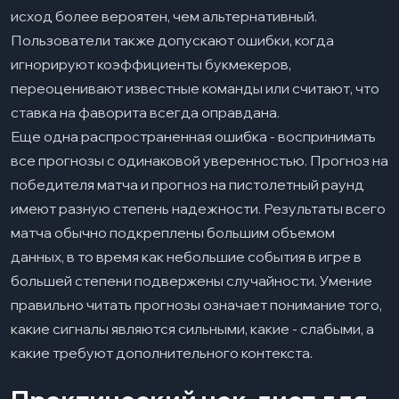
исход более вероятен, чем альтернативный.
Пользователи также допускают ошибки, когда
игнорируют коэффициенты букмекеров,
переоценивают известные команды или считают, что
ставка на фаворита всегда оправдана.
Еще одна распространенная ошибка - воспринимать
все прогнозы с одинаковой уверенностью. Прогноз на
победителя матча и прогноз на пистолетный раунд
имеют разную степень надежности. Результаты всего
матча обычно подкреплены большим объемом
данных, в то время как небольшие события в игре в
большей степени подвержены случайности. Умение
правильно читать прогнозы означает понимание того,
какие сигналы являются сильными, какие - слабыми, а
какие требуют дополнительного контекста.