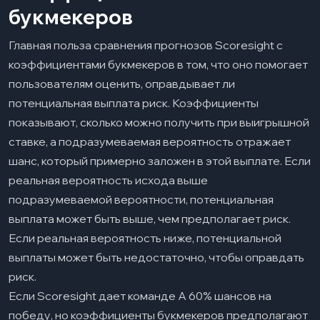
букмекеров
Главная польза сравнения прогнозов Scoresight с
коэффициентами букмекеров в том, что оно помогает
пользователям оценить, оправдывает ли
потенциальная выплата риск. Коэффициенты
показывают, сколько можно получить при выигрышной
ставке, а подразумеваемая вероятность отражает
шанс, который примерно заложен в этой выплате. Если
реальная вероятность исхода выше
подразумеваемой вероятности, потенциальная
выплата может быть выше, чем предполагает риск.
Если реальная вероятность ниже, потенциальной
выплаты может быть недостаточно, чтобы оправдать
риск.
Если Scoresight дает команде A 60% шансов на
победу, но коэффициенты букмекеров предполагают