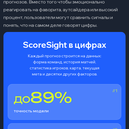
прогнозов. Вместо того чтобы эмоционально
реагировать на фаворита, аутсайдера или высокий
процент, пользователи могут сравнить сигналы и
понять, что на самом деле говорят цифры.
ScoreSight в цифрах
Каждый прогноз строится на данных:
форма команд, история матчей,
статистика игроков, карта, текущая
мета и десятки других факторов.
//1
89%
ДО
точность модели