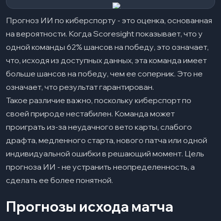
Прогноз ИИ по киберспорту - это оценка, основанная
на вероятности. Когда Scoresight показывает, что у
одной команды 62% шансов на победу, это означает,
что, исходя из доступных данных, эта команда имеет
больше шансов на победу, чем ее соперник. Это не
означает, что результат гарантирован.
Такое различие важно, поскольку киберспорт по
своей природе нестабилен. Команда может
проиграть из-за неудачного вето карты, слабого
драфта, медленного старта, нового патча или одной
индивидуальной ошибки в решающий момент. Цель
прогноза ИИ - не устранить неопределенность, а
сделать ее более понятной.
Прогнозы исхода матча