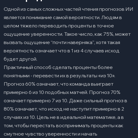
Одной из самых сложных частей чтения прогнозов ИИ
является понимание самой вероятности. Людям в
целом тяжело переводить проценты в точное
ощущение уверенности. Такое число, как 75%, может
вызвать ощущение “почти наверняка”, хотя такая
вероятность означает что в 1 из 4 случаев исход
будет другой.
Практичный способ сделать проценты более
понятными - перевести их в результаты «из 10».
Прогноз 60% означает, что команда выиграет
примерно 6 из 10 подобных матчей. Прогноз 70%
означает примерно 7 из 10. Даже сильный прогноз в
80% означает, что исход не наступит примерно в 2
случаях из 10. Цель не в идеальной математике, а в
том, чтобы перестать воспринимать проценты как
смутное чувство уверенности и начать