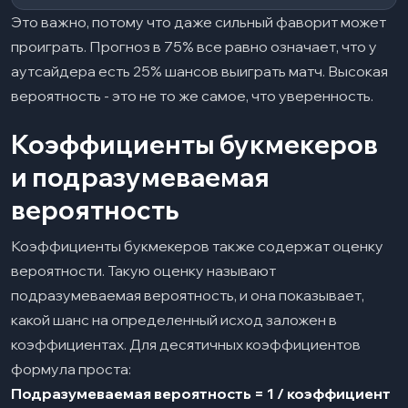
Это важно, потому что даже сильный фаворит может
проиграть. Прогноз в 75% все равно означает, что у
аутсайдера есть 25% шансов выиграть матч. Высокая
вероятность - это не то же самое, что уверенность.
Коэффициенты букмекеров
и подразумеваемая
вероятность
Коэффициенты букмекеров также содержат оценку
вероятности. Такую оценку называют
подразумеваемая вероятность, и она показывает,
какой шанс на определенный исход заложен в
коэффициентах. Для десятичных коэффициентов
формула проста:
Подразумеваемая вероятность = 1 / коэффициент