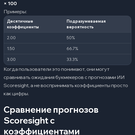
× 100
Примеры:
Десятичные
Подразумеваемая
коэффициенты
вероятность
2.00
50%
1.50
66.7%
3.00
33.3%
Когда пользователи это понимают, они могут
сравнивать ожидания букмекеров с прогнозами ИИ
Scoresight, а не воспринимать коэффициенты просто
как цифры.
Сравнение прогнозов
Scoresight с
коэффициентами