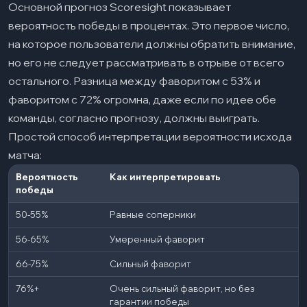
Основной прогноз Scoresight показывает
вероятность победы в процентах. Это первое число,
на которое пользователи должны обратить внимание,
но его не следует рассматривать в отрыве от всего
остального. Разница между фаворитом с 53% и
фаворитом с 72% огромна, даже если по идее обе
команды, согласно прогнозу, должны выиграть.
Простой способ интерпретации вероятности исхода
матча:
Вероятность
Как интерпретировать
победы
50-55%
Равные соперники
56-65%
Умеренный фаворит
66-75%
Сильный фаворит
76%+
Очень сильный фаворит, но без
гарантии победы