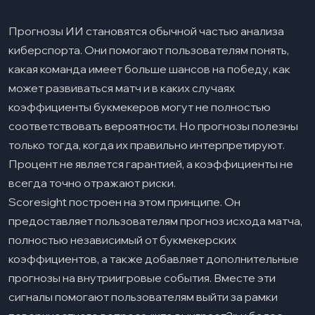
Как интерпретировать прогнозы на события
Прогнозы ИИ становятся обычной частью анализа
в Dota 2
киберспорта. Они помогают пользователям понять,
Вероятность, риск и неопределенность
какая команда имеет больше шансов на победу, как
06
может развиваться матч и в каких случаях
Распространенные ошибки, которых
07
коэффициенты букмекеров могут не полностью
следует избегать
соответствовать вероятности. Но прогнозы полезны
Практический чек-лист для анализа
08
только тогда, когда их правильно интерпретируют.
Заключение
Процент не является гарантией, а коэффициенты не
09
всегда точно отражают риски.
Scoresight построен на этом принципе. Он
предоставляет пользователям прогноз исхода матча,
полностью независимый от букмекерских
коэффициентов, а также добавляет дополнительные
прогнозы на внутриигровые события. Вместе эти
сигналы помогают пользователям выйти за рамки