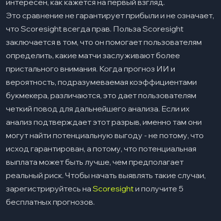
интересен, как кажется на первый взгляд.
Это сравнение не гарантирует прибыли и не означает,
что Scoresight всегда прав. Польза Scoresight
заключается в том, что он помогает пользователям
определить, какие матчи заслуживают более
пристального внимания. Когда прогноз ИИ и
вероятность, подразумеваемая коэффициентами
букмекера, различаются, это дает пользователям
четкий повод для дальнейшего анализа. Если их
анализ подтверждает этот разрыв, именно там они
могут найти потенциальную выгоду - не потому, что
исход гарантирован, а потому, что потенциальная
выплата может быть лучше, чем предполагает
реальный риск. Чтобы начать выявлять такие случаи,
зарегистрируйтесь на
Scoresight
и получите 5
бесплатных прогнозов.