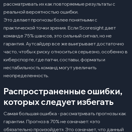
рассматривать их как повторяемые результаты с
реальной вероятностью ошибки.
Это делает прогнозы более понятными с
практической точки зрения. Если Scoresight дает
команде 75% шансов, это сильный сигнал, но не
гарантия. Аутсайдер все же выигрывает достаточно
часто, чтобы к риску относиться серьезно, особенно в
киберспорте, где патчи, составы, форматы и
нестабильность команд могут увеличить
неопределенность.
Распространенные ошибки,
которых следует избегать
Самая большая ошибка - рассматривать прогнозы как
гарантии. Прогноз в 70% не означает: «это
обязательно произойдет». Это означает, что данный