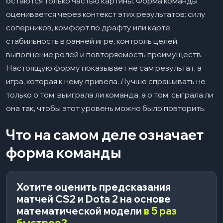
остаются только частью картины. Форма команды
оценивается через контекст этих результатов: силу
соперников, комфорт по драфту или карте,
стабильность в ранней игре, контроль целей,
выполнение ролей и повторяемость преимуществ.
Настоящую форму показывает не сам результат, а
игра, которая к нему привела. Лучше спрашивать не
только о том, выиграла ли команда, а о том, сыграла ли
она так, чтобы этот уровень можно было повторить.
Что на самом деле означает
форма команды
Хотите оценить предсказания
матчей CS2 и Dota 2 на основе
математической модели
в 5 раз
быстрее?