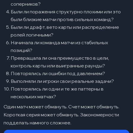
соперников?
Были ли поражения структурно плохими или это
были близкие матчи против сильных команд?
Были ли драфт, вето карты или распределение
ролей логичными?
Начинала ли команда матчи из стабильных
позиций?
Превращала ли она преимущество в цели,
контроль карты или выигранные раунды?
Повторялись ли ошибки под давлением?
Выполняли ли игроки свои реальные задачи?
Повторялись ли одни и те же паттерны в
нескольких матчах?
Один матч может обмануть. Счет может обмануть.
Короткая серия может обмануть. Закономерности
подделать намного сложнее.