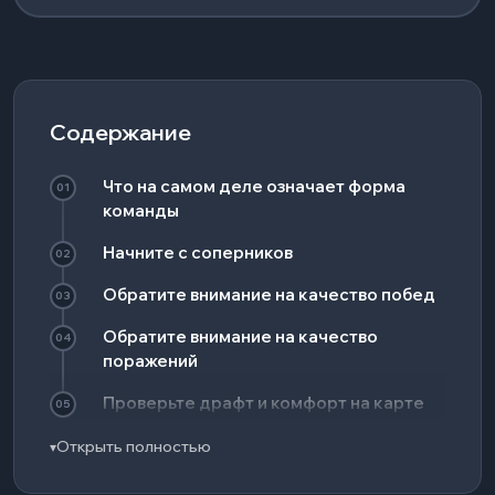
Содержание
Что на самом деле означает форма
01
команды
Начните с соперников
02
Обратите внимание на качество побед
03
Обратите внимание на качество
04
поражений
Проверьте драфт и комфорт на карте
05
Следите за ранней игрой
Открыть полностью
▾
06
Проверьте, как команда реализует
07