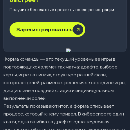
Получите бесплатные предикты после регистрации
Зарегистрироваться
Форма команды — это текущий уровень ее игры в
повторяющихся элементах матча: драфте, выборе
карты, игре на линиях, структуре ранней фазы,
контроле целей, разменах, решениях в середине игры,
дисциплине в поздней стадии и индивидуальном
выполнении ролей.
Результаты показывают итог, а форма описывает
процесс, который к нему привел. В киберспорте один
клатч, одна ошибка на драфте, одна неудачная
попытка ретейка или один перелом в экономике могут