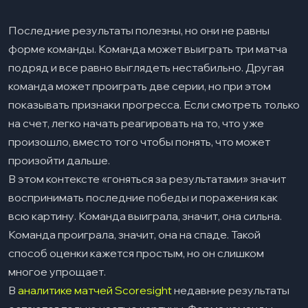
преимущество
Последние результаты полезны, но они не равны
Отделяйте ошибки под давлением от
08
форме команды. Команда может выиграть три матча
системных проблем
подряд и все равно выглядеть нестабильно. Другая
Оценивайте индивидуальную форму в
09
команда может проиграть две серии, но при этом
контексте командной системы
показывать признаки прогресса. Если смотреть только
Будьте осторожны с изменениями в
10
на счет, легко начать реагировать на то, что уже
составе
произошло, вместо того чтобы понять, что может
произойти дальше.
Простой чек-лист для оценки формы
11
команды
В этом контексте «гоняться за результатами» значит
воспринимать последние победы и поражения как
Заключение
12
всю картину. Команда выиграла, значит, она сильна.
Команда проиграла, значит, она на спаде. Такой
способ оценки кажется простым, но он слишком
многое упрощает.
В
аналитике матчей Scoresight
недавние результаты