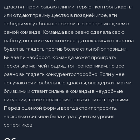
драфтят, проигрывают линии, теряют контроль карты
или отдают преимущество в поздней игре, эти
победы могут больше говорить о соперниках, чем о
самой команде. Команда все равно сделала свою
работу, но такие матчи не всегда показывают, как она
будет выглядеть против более сильной оппозиции.
Бывает и наоборот. Команда может проиграть
несколько матчей подряд топ-соперникам, но все
равно выглядеть конкурентоспособно. Если у нее
получаются играбельные драфты, она держит матчи
близкими и ставит сильные команды в неудобные
ситуации, такие поражения нельзя считать пустыми.
Перед оценкой формы всегда стоит спросить,
насколько сильной была игра с учетом уровня
соперников.