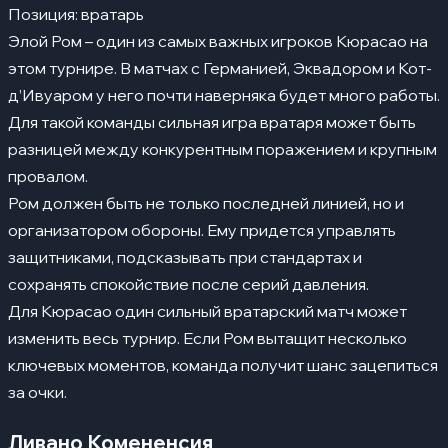
Позиция: вратарь
Элой Ром – один из самых важных игроков Кюрасао на
этом турнире. В матчах с Германией, Эквадором и Кот-
д’Ивуаром у него почти наверняка будет много работы.
Для такой команды сильная игра вратаря может быть
разницей между конкурентным поражением и крупным
провалом.
Ром должен быть не только последней линией, но и
организатором обороны. Ему придется управлять
защитниками, подсказывать при стандартах и
сохранять спокойствие после серий давления.
Для Кюрасао один сильный вратарский матч может
изменить весь турнир. Если Ром вытащит несколько
ключевых моментов, команда получит шанс зацепиться
за очки.
Ливано Комененсия