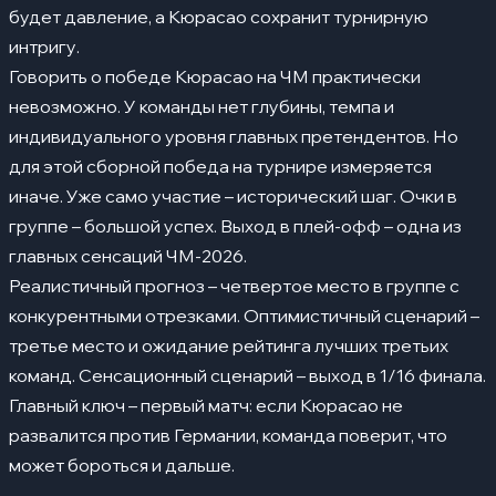
будет давление, а Кюрасао сохранит турнирную
интригу.
Говорить о победе Кюрасао на ЧМ практически
невозможно. У команды нет глубины, темпа и
индивидуального уровня главных претендентов. Но
для этой сборной победа на турнире измеряется
иначе. Уже само участие – исторический шаг. Очки в
группе – большой успех. Выход в плей-офф – одна из
главных сенсаций ЧМ-2026.
Реалистичный прогноз – четвертое место в группе с
конкурентными отрезками. Оптимистичный сценарий –
третье место и ожидание рейтинга лучших третьих
команд. Сенсационный сценарий – выход в 1/16 финала.
Главный ключ – первый матч: если Кюрасао не
развалится против Германии, команда поверит, что
может бороться и дальше.