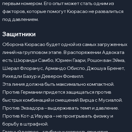
первым номером. Его опыт может стать одним из
факторов, которые помогут Кюрасао не развалиться
под давлением.
Защитники
Оборона Кюрасао будет одной из самых загруженных
линий на групповом этапе. В распоряжении Адвоката
есть Шюранди Самбо, Юриен Гаари, Рошон ван Эйма,
Шерал Флоранус, Армандо Обиспо, Джошуа Бренет,
Рихедли Базур и Деверон Фонвилл.
Эта линия должна быть максимально компактной.
Против Германии придется защищаться против
быстрых комбинаций и смещений Вирца с Мусиалой.
Против Эквадора – выдерживать темп и давление.
Против Кот-д’Ивуара – не проигрывать физику и
борьбу в штрафной.
Главный вопрос – глубина и скорость принятия