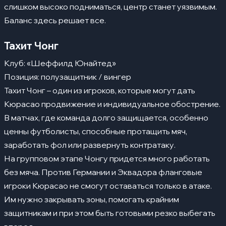
слишком высоко подниматься, центр станет уязвимым.
Баланс здесь решает все.
Тахит Чонг
Клуб: «Шеффилд Юнайтед»
Позиция: полузащитник / вингер
Тахит Чонг – один из игроков, которые могут дать
Кюрасао продвижение и индивидуальное обострение.
В матчах, где команда долго защищается, особенно
ценны футболисты, способные протащить мяч,
заработать фол или развернуть контратаку.
На групповом этапе Чонгу придется много работать
без мяча. Против Германии и Эквадора фланговые
игроки Кюрасао не смогут оставаться только в атаке.
Им нужно закрывать зоны, помогать крайним
защитникам и при этом быть готовыми резко выбегать