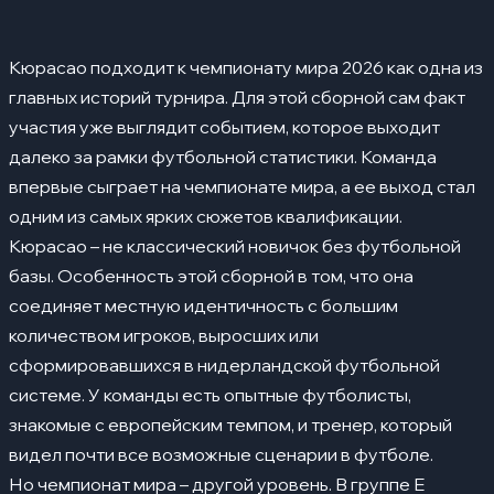
Нападающие
Ключевые игроки
05
Кюрасао подходит к чемпионату мира 2026 как одна из
Леандро Бакуна
главных историй турнира. Для этой сборной сам факт
Элой Ром
участия уже выглядит событием, которое выходит
далеко за рамки футбольной статистики. Команда
Ливано Комененсия
впервые сыграет на чемпионате мира, а ее выход стал
Тахит Чонг
одним из самых ярких сюжетов квалификации.
Кюрасао – не классический новичок без футбольной
Сильные стороны
06
базы. Особенность этой сборной в том, что она
Слабые стороны
07
соединяет местную идентичность с большим
Группа и соперники
количеством игроков, выросших или
08
сформировавшихся в нидерландской футбольной
История выступлений на ЧМ
09
системе. У команды есть опытные футболисты,
Прогноз на турнир
10
знакомые с европейским темпом, и тренер, который
видел почти все возможные сценарии в футболе.
Но чемпионат мира – другой уровень. В группе E