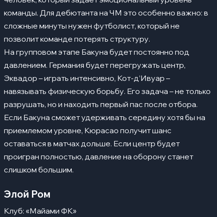
команды. Для дебютанта на ЧМ это особенно важно: в
сложные минуты нужен футболист, который не
позволит команде потерять структуру.
На групповом этапе Бакуна будет постоянно под
давлением. Германия будет перегружать центр,
Эквадор – играть интенсивно, Кот-д’Ивуар –
навязывать физическую борьбу. Его задача – не только
разрушать, но и находить первый пас после отбора.
Если Бакуна сможет удерживать середину хотя бы на
приемлемом уровне, Кюрасао получит шанс
оставаться в матчах дольше. Если центр будет
проигран полностью, давление на оборону станет
слишком большим.
Элой Ром
Клуб: «Майами ФК»