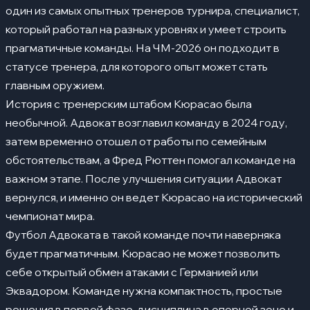
один из самых опытных тренеров турнира, специалист,
который работал на разных уровнях и умеет строить
прагматичные команды. На ЧМ-2026 он подходит в
статусе тренера, для которого опыт может стать
главным оружием.
История с тренерским штабом Кюрасао была
необычной. Адвокат возглавил команду в 2024 году,
затем временно отошел от работы по семейным
обстоятельствам, а Фред Рюттен помогал команде на
важном этапе. После улучшения ситуации Адвокат
вернулся, и именно он ведет Кюрасао на исторический
чемпионат мира.
Футбол Адвоката в такой команде почти наверняка
будет прагматичным. Кюрасао не может позволить
себе открытый обмен атаками с Германией или
Эквадором. Команде нужна компактность, простые
решения в первой фазе, дисциплина в опорной зоне и