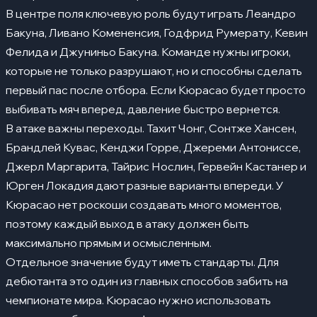
В центре поля ключевую роль будут играть Леандро
Бакуна, Ливано Комененсия, Годфрид Румерату, Кевин
Фелида и Джуниньо Бакуна. Команде нужны игроки,
которые не только разрушают, но и способны сделать
первый пас после отбора. Если Кюрасао будет просто
выбивать мяч вперед, давление быстро вернется.
В атаке важны переходы. Тахит Чонг, Сонтже Хансен,
Брандлей Кувас, Кенджи Горре, Джереми Антониссе,
Джерл Маргарита, Тайрис Нослин, Гервейн Кастанер и
Юрген Локадия дают разные варианты впереди. У
Кюрасао нет роскоши создавать много моментов,
поэтому каждый выход в атаку должен быть
максимально прямым и осмысленным.
Отдельное значение будут иметь стандарты. Для
дебютанта это один из главных способов забить на
чемпионате мира. Кюрасао нужно использовать