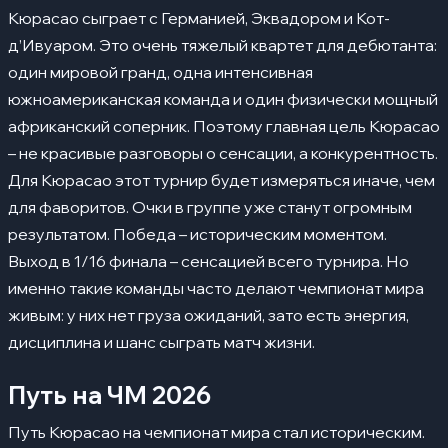
Кюрасао сыграет с Германией, Эквадором и Кот-
д’Ивуаром. Это очень тяжелый квартет для дебютанта:
один мировой гранд, одна интенсивная
южноамериканская команда и один физически мощный
африканский соперник. Поэтому главная цель Кюрасао
– не красивые разговоры о сенсации, а конкурентность.
Для Кюрасао этот турнир будет измеряться иначе, чем
для фаворитов. Очки в группе уже станут огромным
результатом. Победа – историческим моментом.
Выход в 1/16 финала – сенсацией всего турнира. Но
именно такие команды часто делают чемпионат мира
живым: у них нет груза ожиданий, зато есть энергия,
дисциплина и шанс сыграть матч жизни.
Путь на ЧМ 2026
Путь Кюрасао на чемпионат мира стал историческим.