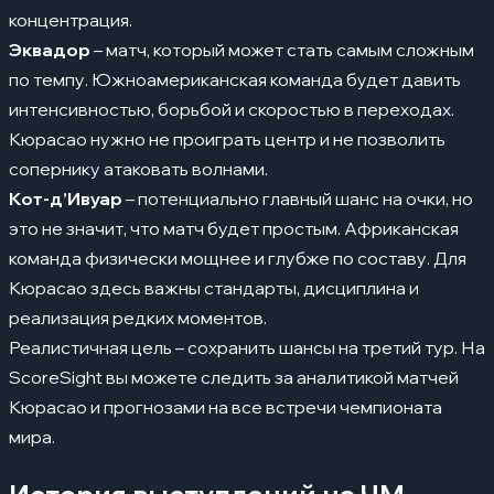
концентрация.
Эквадор
– матч, который может стать самым сложным
по темпу. Южноамериканская команда будет давить
интенсивностью, борьбой и скоростью в переходах.
Кюрасао нужно не проиграть центр и не позволить
сопернику атаковать волнами.
Кот-д’Ивуар
– потенциально главный шанс на очки, но
это не значит, что матч будет простым. Африканская
команда физически мощнее и глубже по составу. Для
Кюрасао здесь важны стандарты, дисциплина и
реализация редких моментов.
Реалистичная цель – сохранить шансы на третий тур. На
ScoreSight
вы можете следить за аналитикой матчей
Кюрасао и прогнозами на все встречи чемпионата
мира.