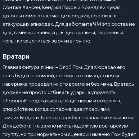
Сонтже Хансен, Кенджи Горре и Брандлей Кувас
должны помогать команде в редких, но важных
атакующих эпизодах. Для дебютанта ЧМ это состав не
для доминирования, а для дисциплины, терпения и
попытки зацепиться за очки в группе.
Вратари
Главная фигура линии – Элой Ром. Для Кюрасао его
роль будет огромной, потому что команда почти
наверняка проведет много времени без мяча. Вратарь
должен не просто отбивать удары, а управлять
обороной, подсказывать защитникам и сохранять
спокойствие, когда соперник давит сериями.
Тайрик Бодак и Тревор Дорнбуш – запасные варианты.
Для дебютанта важно иметь надежную вратарскую
группу, но при нормальном сценарии именно Ром будет