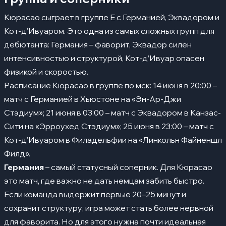
Кюрасао сыграет в группе E с Германией, Эквадором и
Кот-д’Ивуаром. Это одна из самых сложных групп для
дебютанта: Германия – фаворит, Эквадор силен
интенсивностью и структурой, Кот-д’Ивуар опасен
физикой и скоростью.
Расписание Кюрасао в группе по мск: 14 июня в 20:00 –
матч с Германией в Хьюстоне на «Эн-Ар-Джи
Стэдиум»; 21 июня в 03:00 – матч с Эквадором в Канзас-
Сити на «Эрроухед Стэдиум»; 25 июня в 23:00 – матч с
Кот-д’Ивуаром в Филадельфии на «Линкольн Файненшл
Филд».
Германия
– самый статусный соперник. Для Кюрасао
это матч, где важно не дать немцам забить быстро.
Если команда выдержит первые 20–25 минут и
сохранит структуру, игра может стать более нервной
для фаворита. Но для этого нужна почти идеальная