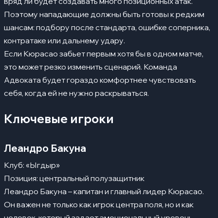
вряд ли будет создавать много позиционных атак.
Поэтому нападающие должны быть готовы к редким
шансам: подбору после стандарта, ошибке соперника,
контратаке или дальнему удару.
Если Кюрасао забьет первым хотя бы в одном матче,
это может резко изменить сценарий. Команда
Адвоката будет гораздо комфортнее чувствовать
себя, когда ей не нужно раскрываться.
Ключевые игроки
Леандро Бакуна
Клуб: «Ыгдыр»
Позиция: центральный полузащитник
Леандро Бакуна – капитан и главный лидер Кюрасао.
Он важен не только как игрок центра поля, но и как
человек, который задает эмоциональный уровень