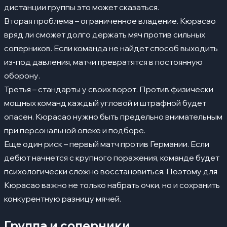
дистанции группы это может сказаться.
Вторая проблема – ограниченное владение. Кюрасао
вряд ли сможет долго держать мяч против сильных
соперников. Если команда не найдет способ выходить
из-под давления, матчи превратятся в постоянную
оборону.
Третья – стандарты у своих ворот. Против физически
мощных команд каждый угловой и штрафной будет
опасен. Кюрасао нужно быть предельно внимательным
при персональной опеке и подборе.
Еще один риск – первый матч против Германии. Если
дебют начнется с крупного поражения, команде будет
психологически сложно восстановиться. Поэтому для
Кюрасао важно не только набрать очки, но и сохранить
конкурентную разницу мячей.
Группа и соперники