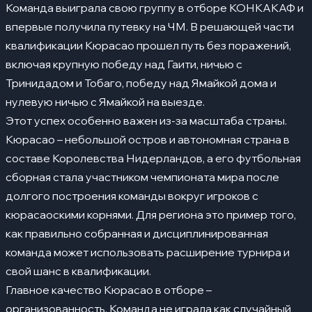
Команда выиграла свою группу в отборе КОНКАКАФ и
впервые получила путевку на ЧМ. В решающей части
квалификации Кюрасао прошел путь без поражений,
включая крупную победу над Гаити, ничью с
Тринидадом и Тобаго, победу над Ямайкой дома и
нулевую ничью с Ямайкой на выезде.
Этот успех особенно важен из-за масштаба страны.
Кюрасао – небольшой остров и автономная страна в
составе Королевства Нидерландов, а его футбольная
сборная стала участником чемпионата мира после
долгого построения команды вокруг игроков с
кюрасаоскими корнями. Для региона это пример того,
как правильно собранная и дисциплинированная
команда может использовать расширение турнира и
свой шанс в квалификации.
Главное качество Кюрасао в отборе –
организованность. Команда не играла как случайный