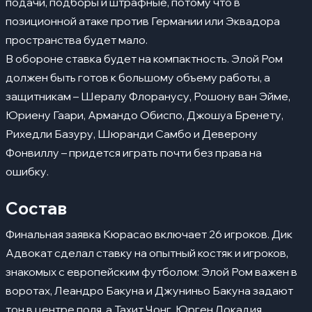
подачи, подборы и штрафные, потому что в
позиционной атаке против Германии или Эквадора
пространства будет мало.
В обороне ставка будет на компактность. Элой Ром
должен быть готов к большому объему работы, а
защитникам – Шералу Флоранусу, Рошону ван Эйме,
Юриену Гаари, Армандо Обиспо, Джошуа Бренету,
Рихедли Базуру, Шюранди Самбо и Деверону
Фонвиллу – придется играть почти без права на
ошибку.
Состав
Финальная заявка Кюрасао включает 26 игроков. Дик
Адвокат сделал ставку на опытный костяк и игроков,
знакомых с европейским футболом: Элой Ром важен в
воротах, Леандро Бакуна и Джуниньо Бакуна задают
тон в центре поля, а Тахит Чонг, Юрген Локадия,