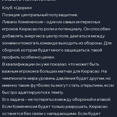
Клуб: «Цюрих»
Позиция: центральный полузащитник
Ливано Комененсия – один из самых интересных
игроков Кюрасао по роли и потенциалу. Он способен
добавлять энергию в центр поля, двигаться между
зонами и помогать команде выходить из обороны. Для
сборной, которая будет много защищаться, такой
профиль особенно ценен.
В квалификации он уже показал, что может быть
важным игроком в больших матчах для Кюрасао. На
чемпионате мира уровень давления будет другим, но
именно такие футболисты могут стать открытием, если
быстро адаптируются к темпу.
Его задача – не потеряться между обороной и атакой.
Если Комененсия будет только разрушать, Кюрасао
останется без связи с нападающими. Если будет