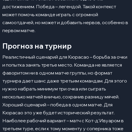
достижением. Победа – легендой. Такой контекст
может помочь команде играть с огромной
самоотдачей, но может и добавить нервов, особенно в
первом матче.
Прогноз на турнир
Реалистичный сценарий для Кюрасао – борьба за очки
и попытка занять третье место. Команда не является
фаворитом ни в одном матче группы, но формат
турнира дает шанс даже третьим командам. Для этого
нужно набрать минимум три очка или сыграть
несколько матчей вничью, сохранив разницу мячей.
Хороший сценарий – победа в одном матче. Для
Кюрасао это уже будет исторический результат.
Наиболее рабочий вариант – матч с Кот-д’Ивуаром в
третьем туре, если к тому моменту у соперника тоже