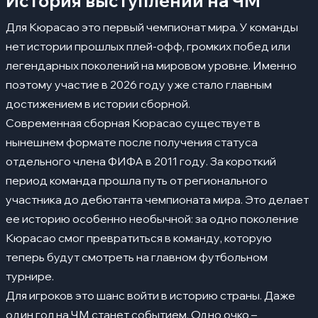
История выступлений на ЧМ
Для Кюрасао это первый чемпионат мира. У команды
нет истории прошлых плей-офф, громких побед или
легендарных поколений на мировом уровне. Именно
поэтому участие в 2026 году уже стало главным
достижением в истории сборной.
Современная сборная Кюрасао существует в
нынешнем формате после получения статуса
отдельного члена ФИФА в 2011 году. За короткий
период команда прошла путь от регионального
участника до дебютанта чемпионата мира. Это делает
ее историю особенно необычной: за одно поколение
Кюрасао смог превратиться в команду, которую
теперь будут смотреть на главном футбольном
турнире.
Для игроков это шанс войти в историю страны. Даже
один гол на ЧМ станет событием. Одно очко –