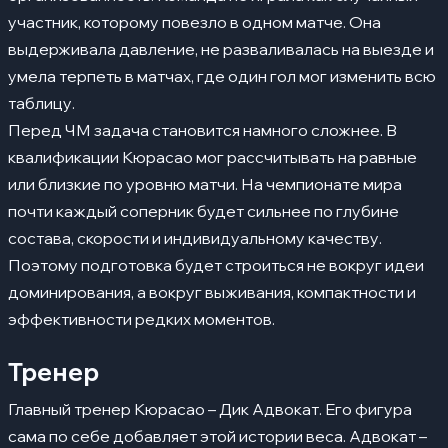
участник, которому повезло в одном матче. Она
выдерживала давление, не разваливалась на выезде и
умела терпеть в матчах, где один гол мог изменить всю
таблицу.
Перед ЧМ задача становится намного сложнее. В
квалификации Кюрасао мог рассчитывать на равные
или близкие по уровню матчи. На чемпионате мира
почти каждый соперник будет сильнее по глубине
состава, скорости и индивидуальному качеству.
Поэтому подготовка будет строиться не вокруг идеи
доминирования, а вокруг выживания, компактности и
эффективности редких моментов.
Тренер
Главный тренер Кюрасао – Дик Адвокат. Его фигура
сама по себе добавляет этой истории веса. Адвокат –