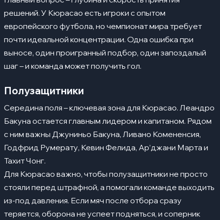
решений. У Кюрасао есть игроки с опытом
европейского футбола, но чемпионат мира требует
почти идеальной концентрации. Одна ошибка при
выносе, один проигранный подбор, один запоздалый
шаг – и команда может получить гол.
Полузащитники
Середина поля – ключевая зона для Кюрасао. Леандро
Бакуна остается главным лидером и капитаном. Рядом
с ним важны Джуниньо Бакуна, Ливано Комененсия,
Годфрид Румерату, Кевин Фелида, Ар’джани Марта и
Тахит Чонг.
Для Кюрасао важно, чтобы полузащитники не просто
стояли перед штрафной, а помогали команде выходить
из-под давления. Если мяч после отбора сразу
теряется, оборона не успеет подняться, и соперник