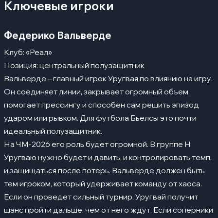
Ключевые игроки
Федерико Вальверде
Клуб: «Реал»
Позиция: центральный полузащитник
Вальверде – главный игрок Уругвая по влиянию на игру.
Он соединяет линии, закрывает огромный объем,
помогает прессингу и способен сам решить эпизод
ударом или рывком. Для футбола Бьелсы это почти
идеальный полузащитник.
На ЧМ-2026 его роль будет огромной. В группе H
Уругваю нужно будет и давить, и контролировать темп,
и защищаться после потерь. Вальверде должен быть
тем игроком, который удерживает команду от хаоса.
Если он проведет сильный турнир, Уругвай получит
шанс пройти дальше, чем от него ждут. Если соперники