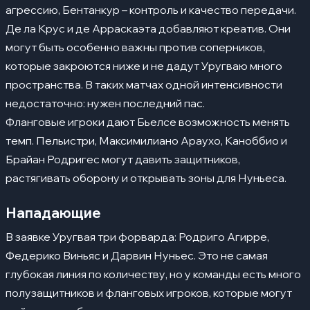
агрессию, Бентанкур – контроль и качество передачи.
Де ла Крус и де Арраскаэта добавляют креатив. Они
могут быть особенно важны против соперников,
которые закроются ниже и не дадут Уругваю много
пространства. В таких матчах одной интенсивности
недостаточно: нужен последний пас.
Фланговые игроки дают Бьелсе возможность менять
темп. Пельистри, Максимилиано Араухо, Каноббио и
Брайан Родригес могут давить защитников,
растягивать оборону и открывать зоны для Нуньеса.
Нападающие
В заявке Уругвая три форварда: Родриго Агирре,
Федерико Виньяс и Дарвин Нуньес. Это не самая
глубокая линия по количеству, но у команды есть много
полузащитников и фланговых игроков, которые могут