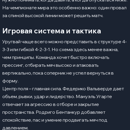
На чемпионате мира это особенно важно: один провал
за спиной высокой линии может решить матч.
Игровая система и тактика
Уругвай чаще всего можно представить в структуре 4-
3-3 или гибкой 4-2-3-1. Но схема здесь менее важна,
чем принципы. Команда хочет быстро включать
прессинг, отбирать мяч высоко и атаковать
вертикально, пока соперник не успел вернуться в
форму.
Центр поля – главная сила. Федерико Вальверде дает
объем, рывки, удар и лидерство. Мануэль Угарте
отвечает за агрессию в отборе и закрытие
пространства. Родриго Бентанкур добавляет
спокойствие, пас и умение продвигать мяч под
давлением.