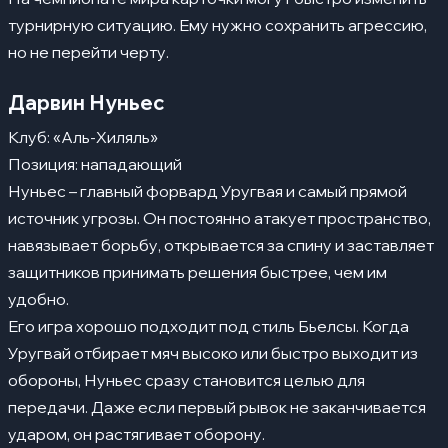
турнирную ситуацию. Ему нужно сохранить агрессию,
но не перейти черту.
Дарвин Нуньес
Клуб: «Аль-Хиляль»
Позиция: нападающий
Нуньес – главный форвард Уругвая и самый прямой
источник угрозы. Он постоянно атакует пространство,
навязывает борьбу, открывается за спину и заставляет
защитников принимать решения быстрее, чем им
удобно.
Его игра хорошо подходит под стиль Бьелсы. Когда
Уругвай отбирает мяч высоко или быстро выходит из
обороны, Нуньес сразу становится целью для
передачи. Даже если первый рывок не заканчивается
ударом, он растягивает оборону.