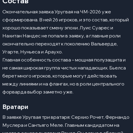
Состав
Окончательная заявка Уругвая на ЧМ-2026 уже
сформирована. В ней 26 игроков, и это состав, который
хорошо показывает смену эпохи. Луис Суарес и
Нахитан Нандес не попали в заявку, а главные роли
окончательно переходят к поколению Вальверде,
Угарте, Нуньеса и Араухо.
Главная особенность состава – мощная полузащита и
не самая широкая группа чистых нападающих. Бьелса
берет много игроков, которые могут действовать
между линиями и на флангах, но в роли центрального
форварда выбор заметно уже.
Вратари
В заявке Уругвая три вратаря: Серхио Рочет, Фернандо
Муслера и Сантьяго Меле. Главным кандидатом на