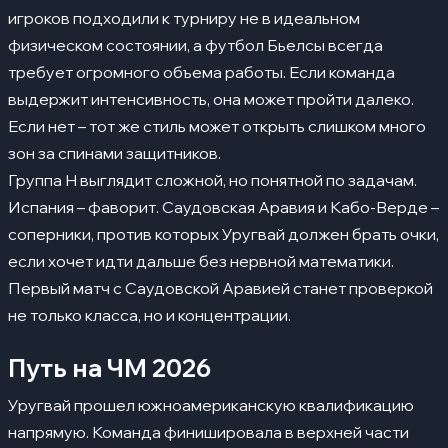
игроков подходили к турниру не в идеальном
физическом состоянии, а футбол Бьелсы всегда
требует огромного объема работы. Если команда
выдержит интенсивность, она может пройти далеко.
Если нет – тот же стиль может открыть слишком много
зон за спинами защитников.
Группа H выглядит сложной, но понятной по задачам.
Испания – фаворит. Саудовская Аравия и Кабо-Верде –
соперники, против которых Уругвай должен брать очки,
если хочет идти дальше без нервной математики.
Первый матч с Саудовской Аравией станет проверкой
не только класса, но и концентрации.
Путь на ЧМ 2026
Уругвай прошел южноамериканскую квалификацию
напрямую. Команда финишировала в верхней части