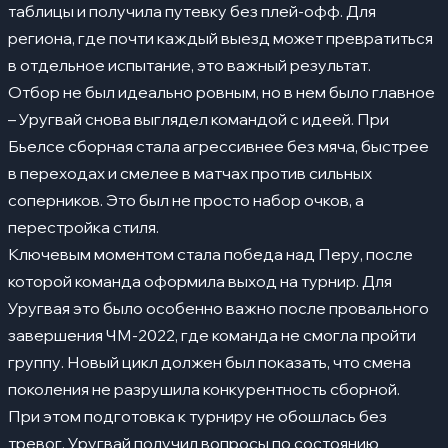
таблицы и получила путевку без плей-офф. Для
региона, где почти каждый выезд может превратиться
в отдельное испытание, это важный результат.
Отбор не был идеально ровным, но в нем было главное
– Уругвай снова выглядел командой с идеей. При
Бьелсе сборная стала агрессивнее без мяча, быстрее
в переходах и смелее в матчах против сильных
соперников. Это был не просто набор очков, а
перестройка стиля.
Ключевым моментом стала победа над Перу, после
которой команда оформила выход на турнир. Для
Уругвая это было особенно важно после провального
завершения ЧМ-2022, где команда не смогла пройти
группу. Новый цикл должен был показать, что смена
поколения не разрушила конкурентность сборной.
При этом подготовка к турниру не обошлась без
тревог. Уругвай получил вопросы по состоянию