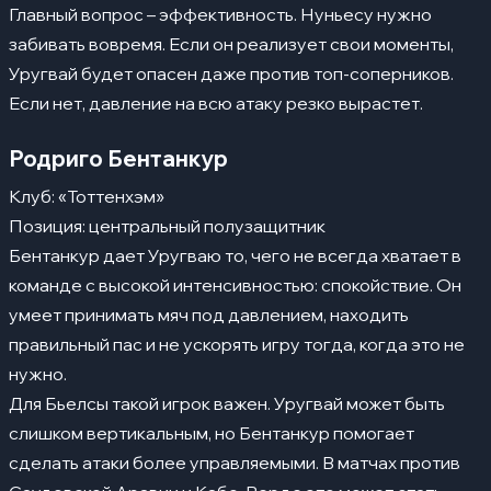
Главный вопрос – эффективность. Нуньесу нужно
забивать вовремя. Если он реализует свои моменты,
Уругвай будет опасен даже против топ-соперников.
Если нет, давление на всю атаку резко вырастет.
Родриго Бентанкур
Клуб: «Тоттенхэм»
Позиция: центральный полузащитник
Бентанкур дает Уругваю то, чего не всегда хватает в
команде с высокой интенсивностью: спокойствие. Он
умеет принимать мяч под давлением, находить
правильный пас и не ускорять игру тогда, когда это не
нужно.
Для Бьелсы такой игрок важен. Уругвай может быть
слишком вертикальным, но Бентанкур помогает
сделать атаки более управляемыми. В матчах против