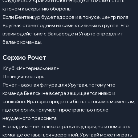
Саудовской Аравии и Кабо-Верде это может стать
ключом к вскрытию обороны.
Если Бентанкур будет здоров и в тонусе, центр поля
Уругвая станет одним из самых сильных в группе. Его
взаимодействие с Вальверде и Угарте определит
баланс команды.
Серхио Рочет
Клуб: «Интернасьонал»
Позиция: вратарь
Рочет – важная фигура для Уругвая, потому что
команда Бьелсы не всегда защищается низко и
спокойно. Вратарю придется быть готовым к моментам,
где соперник получает пространство после
неудачного прессинга.
Его задача – не только отражать удары, но и помогать
команде оставаться уверенной. Уругвай может играть