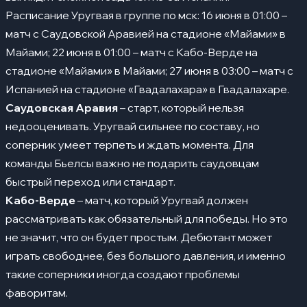
Расписание Уругвая в группе по мск: 16 июня в 01:00 –
матч с Саудовской Аравией на стадионе «Майами» в
Майами; 22 июня в 01:00 – матч с Кабо-Верде на
стадионе «Майами» в Майами; 27 июня в 03:00 – матч с
Испанией на стадионе «Гвадалахара» в Гвадалахаре.
Саудовская Аравия
– старт, который нельзя
недооценивать. Уругвай сильнее по составу, но
соперник умеет терпеть и ждать момента. Для
команды Бьелсы важно не подарить саудовцам
быстрый переход или стандарт.
Кабо-Верде
– матч, который Уругвай должен
рассматривать как обязательный для победы. Но это
не значит, что он будет простым. Дебютант может
играть свободнее, без большого давления, и именно
такие соперники иногда создают проблемы
фаворитам.