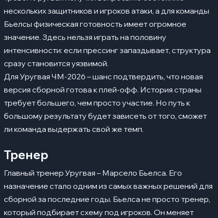
нескольких защитников и игроков атаки, а для команды
Бьелсы физическая готовность имеет огромное
значение. Здесь нельзя играть на половину
интенсивности: если прессинг запаздывает, структура
сразу становится уязвимой.
Для Уругвая ЧМ-2026 – шанс подтвердить, что новая
версия сборной готова к плей-офф. История страны
требует большего, чем просто участие. Но путь к
большому результату будет зависеть от того, сможет
ли команда выдержать свой же темп.
Тренер
Главный тренер Уругвая – Марсело Бьелса. Его
назначение стало одним из самых важных решений для
сборной за последние годы. Бьелса не просто тренер,
который подбирает схему под игроков. Он меняет