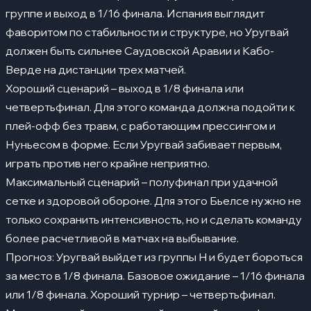
группе и выход в 1/16 финала. Испания выглядит
фаворитом по стабильности и структуре, но Уругвай
должен быть сильнее Саудовской Аравии и Кабо-
Верде на дистанции трех матчей.
Хороший сценарий – выход в 1/8 финала или
четвертьфинал. Для этого команда должна подойти к
плей-офф без травм, с работающим прессингом и
Нуньесом в форме. Если Уругвай забивает первым,
играть против него крайне неприятно.
Максимальный сценарий – полуфинал при удачной
сетке и здоровой обороне. Для этого Бьелсе нужно не
только сохранить интенсивность, но и сделать команду
более расчетливой в матчах на выбывание.
Прогноз: Уругвай выйдет из группы H и будет бороться
за место в 1/8 финала. Базовое ожидание – 1/16 финала
или 1/8 финала. Хороший турнир – четвертьфинал.