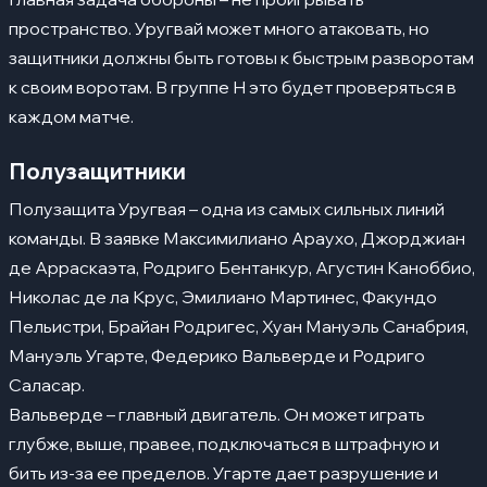
пространство. Уругвай может много атаковать, но
защитники должны быть готовы к быстрым разворотам
к своим воротам. В группе H это будет проверяться в
каждом матче.
Полузащитники
Полузащита Уругвая – одна из самых сильных линий
команды. В заявке Максимилиано Араухо, Джорджиан
де Арраскаэта, Родриго Бентанкур, Агустин Каноббио,
Николас де ла Крус, Эмилиано Мартинес, Факундо
Пельистри, Брайан Родригес, Хуан Мануэль Санабрия,
Мануэль Угарте, Федерико Вальверде и Родриго
Саласар.
Вальверде – главный двигатель. Он может играть
глубже, выше, правее, подключаться в штрафную и
бить из-за ее пределов. Угарте дает разрушение и