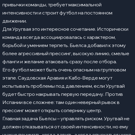
привычки команды, требует максимальной
интенсивности и строит футбол на постоянном
движении.
Для Уругвая это интересное сочетание. Исторически
команда всегда ассоциировалась с характером,
борьбой и умением терпеть. Бьелса добавил к этому
более агрессивный прессинг, высокую линию, смелые
фланги и желание атаковать сразу после отбора.
Его футбол может быть очень опасным на групповом
этапе. Саудовская Аравия и Кабо-Верде могут
испытывать проблемы под давлением, если Уругвай
будет быстро накрывать первую передачу. Против
Испании все сложнее: там один неверный рывок в
прессинг может открыть сопернику центр.
Главная задача Бьелсы – управлять риском. Уругвай не
должен отказываться от своей интенсивности, но ему
нужно понимать, когда давить, а когда опускаться ниже.