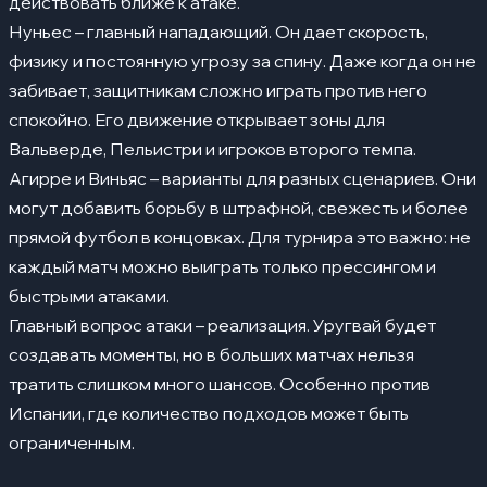
действовать ближе к атаке.
Нуньес – главный нападающий. Он дает скорость,
физику и постоянную угрозу за спину. Даже когда он не
забивает, защитникам сложно играть против него
спокойно. Его движение открывает зоны для
Вальверде, Пельистри и игроков второго темпа.
Агирре и Виньяс – варианты для разных сценариев. Они
могут добавить борьбу в штрафной, свежесть и более
прямой футбол в концовках. Для турнира это важно: не
каждый матч можно выиграть только прессингом и
быстрыми атаками.
Главный вопрос атаки – реализация. Уругвай будет
создавать моменты, но в больших матчах нельзя
тратить слишком много шансов. Особенно против
Испании, где количество подходов может быть
ограниченным.