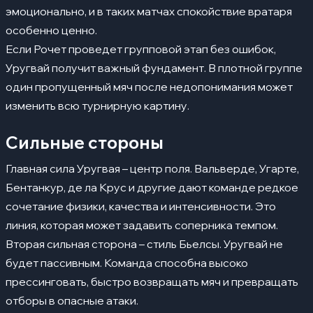
эмоционально, и в таких матчах спокойствие вратаря
особенно ценно.
Если Рочет проведет групповой этап без ошибок,
Уругвай получит важный фундамент. В плотной группе
один пропущенный мяч после недопонимания может
изменить всю турнирную картину.
Сильные стороны
Главная сила Уругвая – центр поля. Вальверде, Угарте,
Бентанкур, де ла Крус и другие дают команде редкое
сочетание физики, качества и интенсивности. Это
линия, которая может задавить соперника темпом.
Вторая сильная сторона – стиль Бьелсы. Уругвай не
будет пассивным. Команда способна высоко
прессинговать, быстро возвращать мяч и превращать
отборы в опасные атаки.