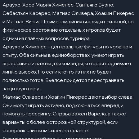
Араухо, Хосе Мария Хименес, Сантьяго Буэно,
Себастьян Касерес, Матиас Оливера, Хоакин Пикерес
и Матиас Винья. По именам линия выглядит сильной, но
физическое состояние отдельных игроков будет
одним из главных вопросов турнира.
Араухо и Хименес – центральные фигуры по уровню и
опыту. Оба сильны в единоборствах, умеют играть
агрессивно и важны для команды, которая поднимает
линию высоко. Но если кто-то из них не будет
полностью готов, Бьелсе придется перестраивать
защитную пару.
Матиас Оливера и Хоакин Пикерес дают выбор слева.
Они могут играть активно, подключаться вперед и
помогать прессингу. Справа важен Варела, а также
варианты с более осторожной структурой, если
соперник слишком силен на фланге.
Главная задача обороны – не проигрывать