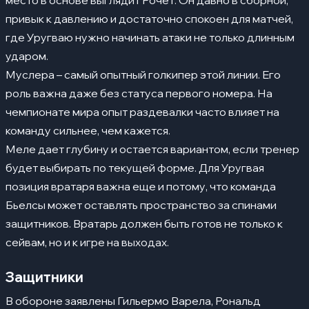
место в основе выглядит Рочет. Он давно в сборной,
привык к давлению и достаточно спокоен для матчей,
где Уругваю нужно начинать атаки не только длинным
ударом.
Муслера – самый опытный голкипер этой линии. Его
роль важна даже без статуса первого номера. На
чемпионате мира опыт раздевалки часто влияет на
команду сильнее, чем кажется.
Меле дает глубину и остается вариантом, если тренер
будет выбирать по текущей форме. Для Уругвая
позиция вратаря важна еще и потому, что команда
Бьелсы может оставлять пространство за спинами
защитников. Вратарь должен быть готов не только к
сейвам, но и к игре на выходах.
Защитники
В обороне заявлены Гильермо Варела, Рональд