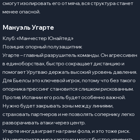
смогут изолировать его от мяча, вся структура станет
менее опасной.
Мануэль Угарте
Клуб: «Манчестер Юнайтед»
Позиция: опорный полузащитник
Угарте – главный разрушитель команды. Он агрессивен
в единоборствах, быстро сокращает дистанцию и
помогает Уругваю держать высокий уровень давления.
Для Бьелсы это ключевой игрок, потому что без такого
опорника прессинг становится слишком рискованным.
Против Испании его роль будет особенно важной.
Нужно будет закрывать зоны между линиями,
страховать партнеров и не позволять сопернику легко
разворачивать атаки через центр.
Угарте иногда играет на грани фола, и это тоже риск.
На чемпионате мира карточки могут быстро изменить