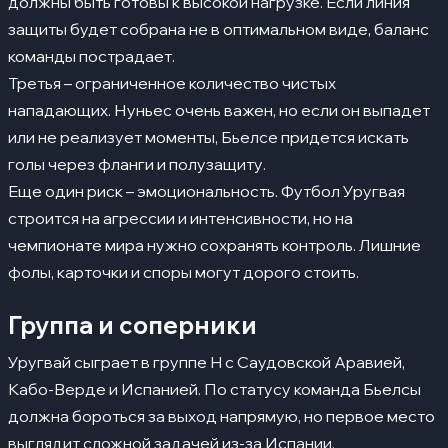
должны быть готовы к высокой нагрузке. Если линия
защиты будет собрана не в оптимальном виде, баланс
команды пострадает.
Третья – ограниченное количество чистых
нападающих. Нуньес очень важен, но если он выпадет
или не реализует моменты, Бьелсе придется искать
голы через фланги и полузащиту.
Еще один риск – эмоциональность. Футбол Уругвая
строится на агрессии и интенсивности, но на
чемпионате мира нужно сохранять контроль. Лишние
фолы, карточки и споры могут дорого стоить.
Группа и соперники
Уругвай сыграет в группе H с Саудовской Аравией,
Кабо-Верде и Испанией. По статусу команда Бьелсы
должна бороться за выход напрямую, но первое место
выглядит сложной задачей из-за Испании.