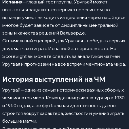
Испания
– главный тест группы. Уругвай может
попытаться задушить соперника прессингом, но
испанцы умеют выходить из давления через пас. Здесь
многое будет зависеть от дисциплины центральной
зоны и качества решений Вальверде.
Оптимальный сценарий для Уругвая – победы в первых
двух матчах и игра с Испанией за первое место. На
ScoreSight
вы можете следить за аналитикой матчей
Уругвая и прогнозами на все встречи чемпионата мира.
История выступлений на ЧМ
Уругвай – одна из самых исторически важных сборных
чемпионатов мира. Команда выигрывала турнир в 1930
и 1950 годах, а ее футбольная идентичность давно
строится вокруг характера, жесткости и умения играть
большие матчи.
В современную эпоху лучший результат – полуфинал