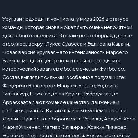
Нападающие
Ключевые игроки
05
Уругвай подходит к чемпионату мира 2026 в статусе
Федерико Вальверде
команды, которая снова может быть очень неприятной
Мануэль Угарте
для любого соперника. Это уже не та сборная, где все
строилось вокруг Луиса Суареса и Эдинсона Кавани.
Дарвин Нуньес
Новая версия Уругвая – это интенсивность Марсело
Родриго Бентанкур
Бьелсы, мощный центр поля и попытка соединить
исторический характер с более смелым футболом.
Серхио Рочет
Состав выглядит сильным, особенно в полузащите.
Сильные стороны
06
Федерико Вальверде, Мануэль Угарте, Родриго
Слабые стороны
Бентанкур, Николас де ла Крус и Джорджиан де
07
Арраскаэта дают команде качество, движение и
Группа и соперники
08
разные варианты. В атаке главным именем остается
История выступлений на ЧМ
09
Дарвин Нуньес, а в обороне есть Рональд Араухо, Хосе
Мария Хименес, Матиас Оливера и Хоакин Пикерес.
Прогноз на турнир
10
Но вокруг Уругвая есть и вопросы. Несколько важных