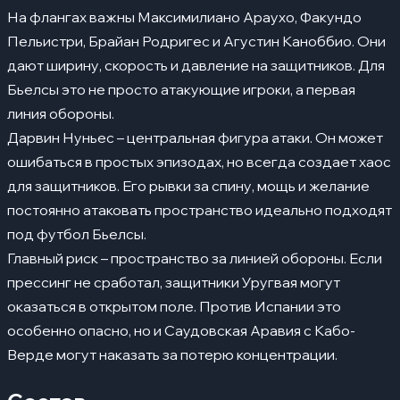
На флангах важны Максимилиано Араухо, Факундо
Пельистри, Брайан Родригес и Агустин Каноббио. Они
дают ширину, скорость и давление на защитников. Для
Бьелсы это не просто атакующие игроки, а первая
линия обороны.
Дарвин Нуньес – центральная фигура атаки. Он может
ошибаться в простых эпизодах, но всегда создает хаос
для защитников. Его рывки за спину, мощь и желание
постоянно атаковать пространство идеально подходят
под футбол Бьелсы.
Главный риск – пространство за линией обороны. Если
прессинг не сработал, защитники Уругвая могут
оказаться в открытом поле. Против Испании это
особенно опасно, но и Саудовская Аравия с Кабо-
Верде могут наказать за потерю концентрации.