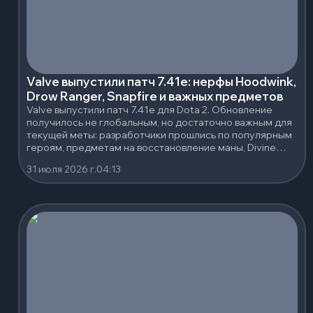
Valve выпустили патч 7.41e: нерфы Hoodwink,
Drow Ranger, Snapfire и важных предметов
Valve выпустили патч 7.41e для Dota 2. Обновление
получилось не глобальным, но достаточно важным для
текущей меты: разработчики прошлись по популярным
героям, предметам на восстановление маны, Divine
Rapier и нескольким сильным нейтральным артефактам.
31 июля 2026 г.
04:13