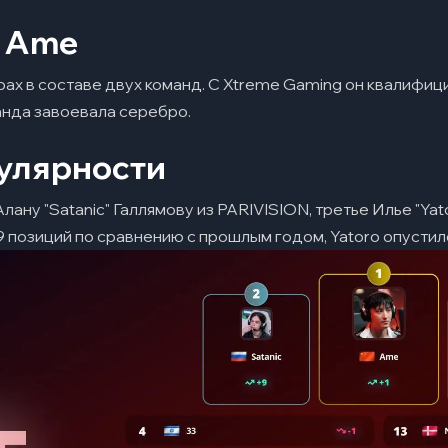
 Ame
рах в составе двух команд. С Xtreme Gaming он квалифиц
манда завоевала серебро.​
пулярности
ану "Satanic" Галлямову из PARIVISION, третье Илье "Ya
а 9 позиций по сравнению с прошлым годом, Yatoro опустил