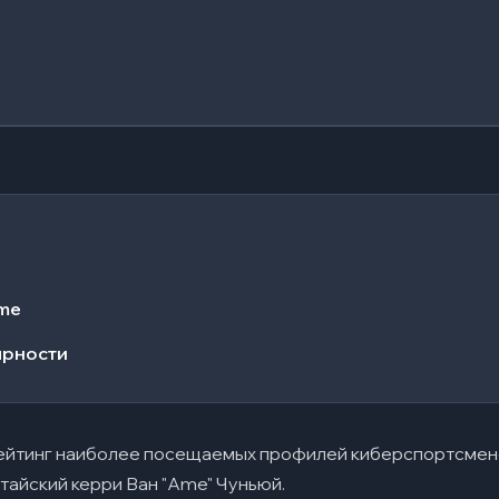
me
ярности
рейтинг наиболее посещаемых профилей киберспортсменов
тайский керри Ван "Ame" Чуньюй.​