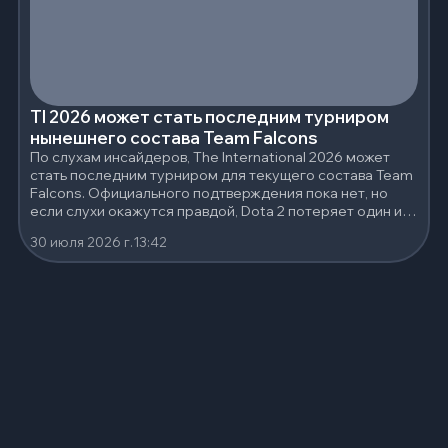
TI 2026 может стать последним турниром
нынешнего состава Team Falcons
По слухам инсайдеров, The International 2026 может
стать последним турниром для текущего состава Team
Falcons. Официального подтверждения пока нет, но
если слухи окажутся правдой, Dota 2 потеряет один из
самых сильных составов последних лет.
30 июля 2026 г.
13:42