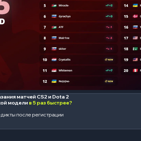
зания матчей CS2 и Dota 2
кой модели
в 5 раз быстрее?
дикты после регистрации