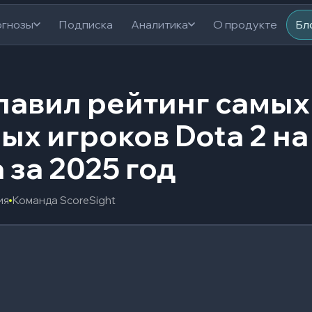
гнозы
Подписка
Аналитика
О продукте
Бл
лавил рейтинг самых
ых игроков Dota 2 на
a за 2025 год
ия
Команда ScoreSight