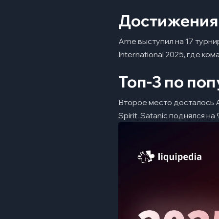
Достижения
Ame выступил на 17 турни
International 2025, где ко
Топ-3 по по
Второе место досталось Ал
Spirit. Satanic поднялся н