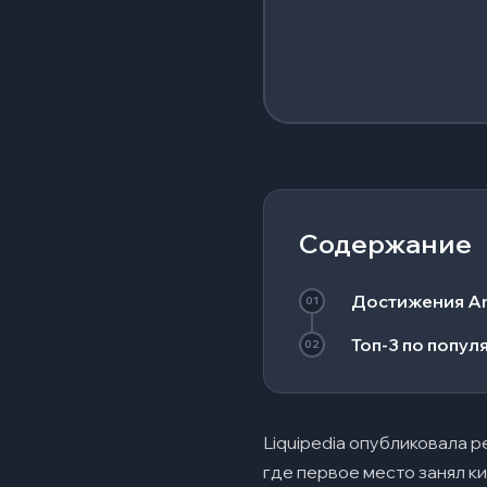
Содержание
Достижения A
01
Топ-3 по попул
02
Liquipedia опубликовала 
где первое место занял ки