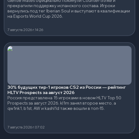
Gentle Mates официально покинули Counter-Strike и
прекратили поддержку испанского состава. Игроки
вернулись под тег Iberian Soul и выступают в квалификации
на Esports World Cup 2026.
7 августа 2026 г.
14:26
30% будущих тир-1 игроков CS2 из России — рейтинг
HLTV Prospects за август 2026
Россия представлена 15 игроками в новом HLTV Top 50
Prospects за август 2026. kl1m занял второе место, а
qw1nk1, b1st, AW и kashl1d также вошли в топ-15.
7 августа 2026 г.
07:02