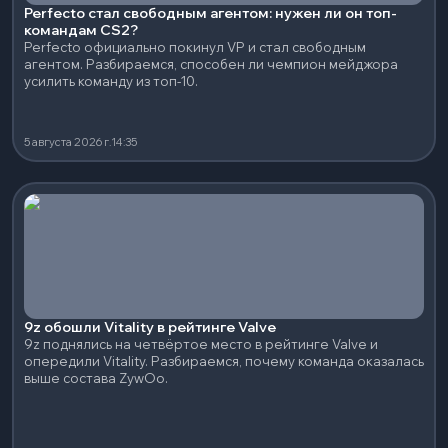
Perfecto стал свободным агентом: нужен ли он топ-
командам CS2?
Perfecto официально покинул VP и стал свободным
агентом. Разбираемся, способен ли чемпион мейджора
усилить команду из топ-10.
5 августа 2026 г.
14:35
9z обошли Vitality в рейтинге Valve
9z поднялись на четвёртое место в рейтинге Valve и
опередили Vitality. Разбираемся, почему команда оказалась
выше состава ZywOo.