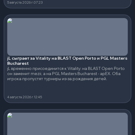
5 августа 2026 г.
07:23
jL сыграет за Vitality на BLAST Open Porto и PGL Masters
Bucharest
jL временно присоединится к Vitality: на BLAST Open Porto
он заменит mezii, а на PGL Masters Bucharest - apEX. Оба
игрока пропустят турниры из-за рождения детей.
4 августа 2026 г.
12:45