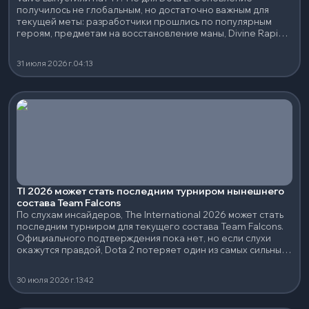
получилось не глобальным, но достаточно важным для
текущей меты: разработчики прошлись по популярным
героям, предметам на восстановление маны, Divine Rapier
и нескольким сильным нейтральным артефактам.
31 июля 2026 г.
04:13
TI 2026 может стать последним турниром нынешнего
состава Team Falcons
По слухам инсайдеров, The International 2026 может стать
последним турниром для текущего состава Team Falcons.
Официального подтверждения пока нет, но если слухи
окажутся правдой, Dota 2 потеряет один из самых сильных
составов последних лет.
30 июля 2026 г.
13:42