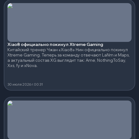
Xiao8 официально покинул Xtreme Gaming
Китайский тренер Чжан «Xiao8» Нин официально покинул
Xtreme Gaming. Теперь за команду отвечают LaNm и Maps,
а актуальный состав XG выглядит так: Ame, NothingToSay,
Xxs, fy и xNova.
30 июля 2026 г.
00:31