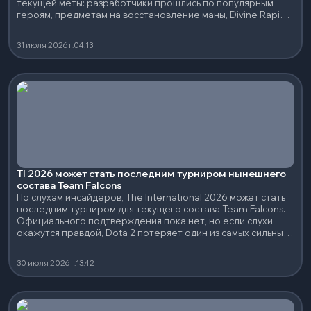
текущей меты: разработчики прошлись по популярным
героям, предметам на восстановление маны, Divine Rapier
и нескольким сильным нейтральным артефактам.
31 июля 2026 г.
04:13
TI 2026 может стать последним турниром нынешнего
состава Team Falcons
По слухам инсайдеров, The International 2026 может стать
последним турниром для текущего состава Team Falcons.
Официального подтверждения пока нет, но если слухи
окажутся правдой, Dota 2 потеряет один из самых сильных
составов последних лет.
30 июля 2026 г.
13:42