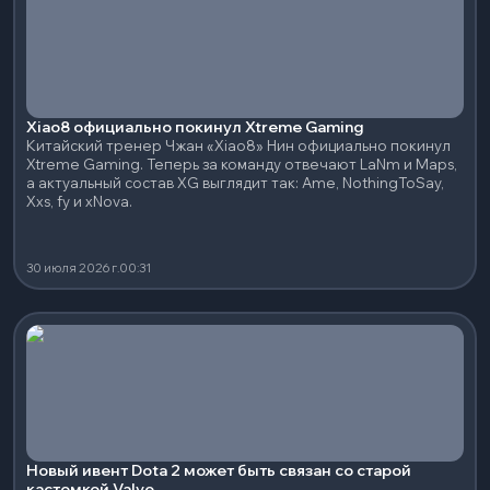
Xiao8 официально покинул Xtreme Gaming
Китайский тренер Чжан «Xiao8» Нин официально покинул
Xtreme Gaming. Теперь за команду отвечают LaNm и Maps,
а актуальный состав XG выглядит так: Ame, NothingToSay,
Xxs, fy и xNova.
30 июля 2026 г.
00:31
Новый ивент Dota 2 может быть связан со старой
кастомкой Valve