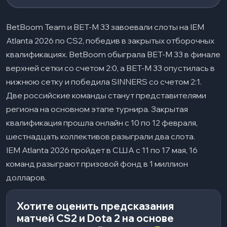
BetBoom Team и BET-M 33 завоевали слоты на IEM
Atlanta 2026 по CS2, победив в закрытых отборочных
квалификациях. BetBoom обыграла BET-M 33 в финале
верхней сетки со счетом 2:0, а BET-M 33 опустилась в
нижнюю сетку и победила SINNERS со счетом 2:1.​
Две российские команды станут представителями
региона на основном этапе турнира. Закрытая
квалификация прошла онлайн с 10 по 12 февраля,
шестнадцать коллективов разыграли два слота.​
IEM Atlanta 2026 пройдет в США с 11 по 17 мая, 16
команд разыграют призовой фонд в 1 миллион
долларов.
Хотите оценить предсказания
матчей CS2 и Dota 2 на основе