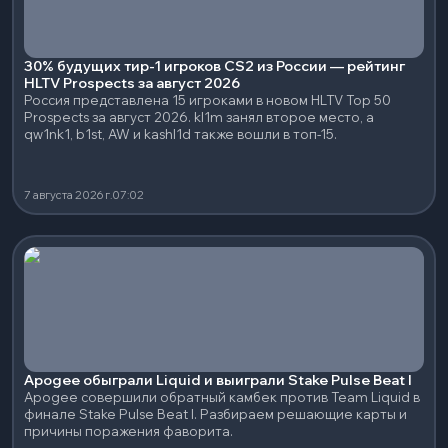
30% будущих тир-1 игроков CS2 из России — рейтинг
HLTV Prospects за август 2026
Россия представлена 15 игроками в новом HLTV Top 50
Prospects за август 2026. kl1m занял второе место, а
qw1nk1, b1st, AW и kashl1d также вошли в топ-15.
7 августа 2026 г.
07:02
Apogee обыграли Liquid и выиграли Stake Pulse Beat I
Apogee совершили обратный камбек против Team Liquid в
финале Stake Pulse Beat I. Разбираем решающие карты и
причины поражения фаворита.