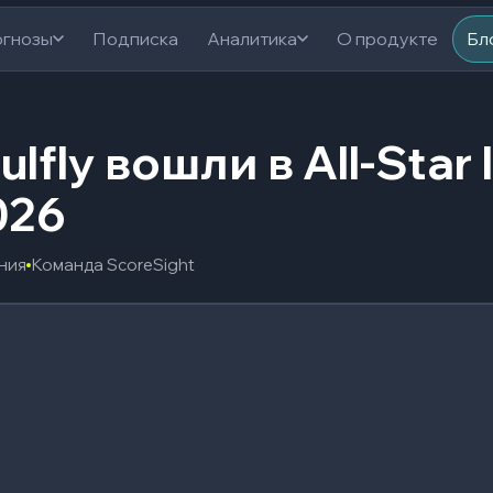
гнозы
Подписка
Аналитика
О продукте
Бл
lfly вошли в All-Star
026
ения
Команда ScoreSight