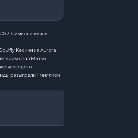
 CS2. Символическая
oulfly Кесичи из Aurora
найпером стал Матье
закрывающего.
анды разыграли 1 миллион