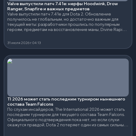
Valve выпустили патч 7.41e: нерфы Hoodwink, Drow
Ranger, Snapfire и важных предметов
Valve выпустили патч 7.41e для Dota 2. Обновление
получилось не глобальным, но достаточно важным для
текущей меты: разработчики прошлись по популярным
героям, предметам на восстановление маны, Divine Rapier
и нескольким сильным нейтральным артефактам.
31 июля 2026 г.
04:13
TI 2026 может стать последним турниром нынешнего
состава Team Falcons
По слухам инсайдеров, The International 2026 может стать
последним турниром для текущего состава Team Falcons.
Официального подтверждения пока нет, но если слухи
окажутся правдой, Dota 2 потеряет один из самых сильных
составов последних лет.