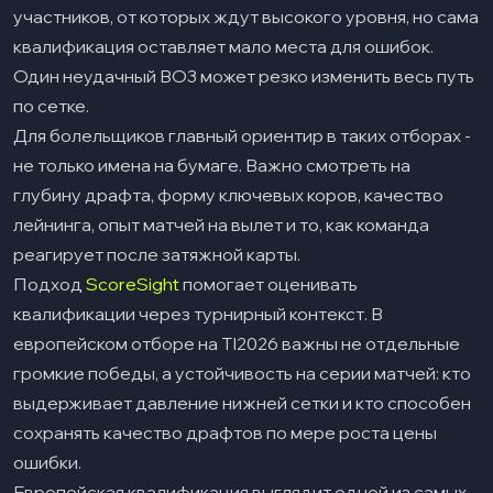
участников, от которых ждут высокого уровня, но сама
квалификация оставляет мало места для ошибок.
Один неудачный BO3 может резко изменить весь путь
по сетке.
Для болельщиков главный ориентир в таких отборах -
не только имена на бумаге. Важно смотреть на
глубину драфта, форму ключевых коров, качество
лейнинга, опыт матчей на вылет и то, как команда
реагирует после затяжной карты.
Подход
ScoreSight
помогает оценивать
квалификации через турнирный контекст. В
европейском отборе на TI2026 важны не отдельные
громкие победы, а устойчивость на серии матчей: кто
выдерживает давление нижней сетки и кто способен
сохранять качество драфтов по мере роста цены
ошибки.
Европейская квалификация выглядит одной из самых