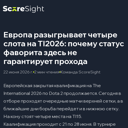
Европа разыгрывает четыре
слота на TI2026: почему статус
фаворита здесь не
гарантирует проходa
22 июня 2026 г.
2 мин чтения
Команда ScoreSight
Европейская закрытая квалификация на The
International 2026 по Dota 2 продолжается. Сегодня в
отборе проходят очередные матчи верхней сетки, а в
ближайшие дни борьба перейдет и в нижнюю сетку.
На кону стоят четыре места на TI15.
Квалификация проходит с 21 по 28 июня. В турнире