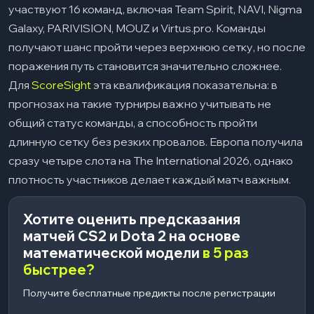
участвуют 16 команд, включая Team Spirit, NAVI, Nigma
Galaxy, PARIVISION, MOUZ и Virtus.pro. Команды
получают шанс пройти через верхнюю сетку, но после
поражения путь становится значительно сложнее.
Для
ScoreSight
эта квалификация показательна: в
прогнозах на такие турниры важно учитывать не
общий статус команды, а способность пройти
длинную сетку без резких провалов. Европа получила
сразу четыре слота на The International 2026, однако
плотность участников делает каждый матч важным.
Хотите оценить предсказания
матчей CS2 и Dota 2 на основе
математической модели
в 5 раз
быстрее?
Получите бесплатные предикты после регистрации