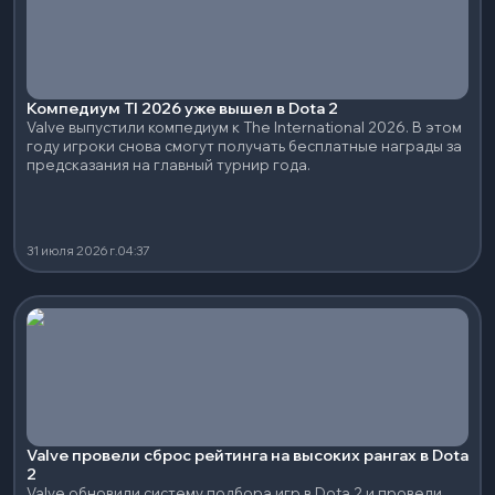
Компедиум TI 2026 уже вышел в Dota 2
Valve выпустили компедиум к The International 2026. В этом
году игроки снова смогут получать бесплатные награды за
предсказания на главный турнир года.
31 июля 2026 г.
04:37
Valve провели сброс рейтинга на высоких рангах в Dota
2
Valve обновили систему подбора игр в Dota 2 и провели