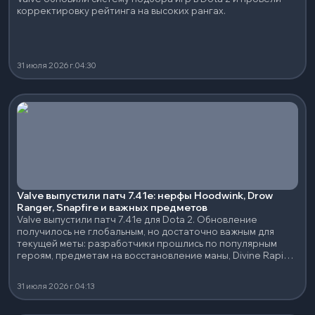
корректировку рейтинга на высоких рангах.
31 июля 2026 г.
04:30
Valve выпустили патч 7.41e: нерфы Hoodwink, Drow
Ranger, Snapfire и важных предметов
Valve выпустили патч 7.41e для Dota 2. Обновление
получилось не глобальным, но достаточно важным для
текущей меты: разработчики прошлись по популярным
героям, предметам на восстановление маны, Divine Rapier
и нескольким сильным нейтральным артефактам.
31 июля 2026 г.
04:13