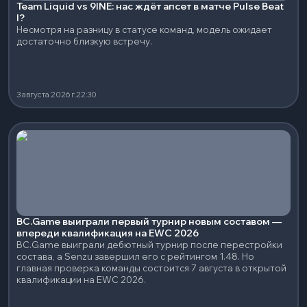
Team Liquid vs 9INE: нас ждёт апсет в матче Pulse Beat
I?
Несмотря на разницу в статусе команд, модель ожидает
достаточно близкую встречу.
3 августа 2026 г.
22:30
BC.Game выиграли первый турнир новым составом —
впереди квалификация на EWC 2026
BC.Game выиграли дебютный турнир после перестройки
состава, а Senzu завершил его с рейтингом 1.48. Но
главная проверка команды состоится 7 августа в открытой
квалификации на EWC 2026.