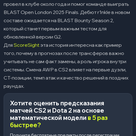
провел в клубе около года и помог команде выиграть
BLAST Open London 2025 Finals. Дебют r1nkle в новом
составе ожидается на BLAST Bounty Season 2,
который станет первым важным тестом для
обновленной версии G2.
Для
ScoreSight
эта история интересна как пример
того, почему в прогнозах после трансферов важно
учитывать не сам факт замены, а роль игрока внутри
системы. Смена AWP в CS2 влияет на первые дуэли,
CT-позиции, темп атак и качество решений в поздних
раундах.
Хотите оценить предсказания
матчей CS2 и Dota 2 на основе
математической модели
в 5 раз
быстрее?
Получите бесплатные предикты после регистрации