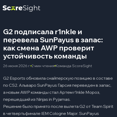
G2 подписала r1nkle и
перевела SunPayus в запас:
как смена AWP проверит
устойчивость команды
26 июня 2026 г.
2 мин чтения
Команда ScoreSight
G2 Esports обновила снайперскую позицию в составе
по CS2. Альваро SunPayus Гарсия переведен в запас,
а новым AWP команды стал Артем r1nkle Мороз,
перешедший из Ninjas in Pyjamas.
Решение было принято после вылета G2 от Team Spirit
в четвертьфинале IEM Cologne Major. SunPayus