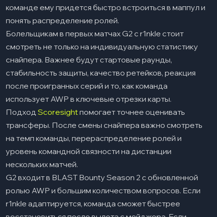
команде ему придется быстро встроиться в маппул и
понять распределение ролей.
Болельщикам в первых матчах G2 с r1nkle стоит
смотреть не только на индивидуальную статистику
снайпера. Важнее будут стартовые раунды,
стабильность защиты, качество ретейков, реакция
после проигранных серий и то, как команда
использует AWP в ключевые отрезки карты.
Подход
Scoresight
помогает точнее оценивать
трансферы. После смены снайпера важно смотреть
на темп команды, перераспределение ролей и
уровень командной связности на дистанции
нескольких матчей.
G2 входит в BLAST Bounty Season 2 с обновленной
ролью AWP и большим количеством вопросов. Если
r1nkle адаптируется, команда сможет быстрее
восстановиться после вылета с мейджора. Если