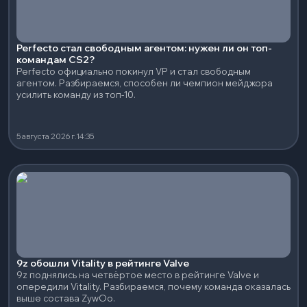
Perfecto стал свободным агентом: нужен ли он топ-
командам CS2?
Perfecto официально покинул VP и стал свободным
агентом. Разбираемся, способен ли чемпион мейджора
усилить команду из топ-10.
5 августа 2026 г.
14:35
9z обошли Vitality в рейтинге Valve
9z поднялись на четвёртое место в рейтинге Valve и
опередили Vitality. Разбираемся, почему команда оказалась
выше состава ZywOo.