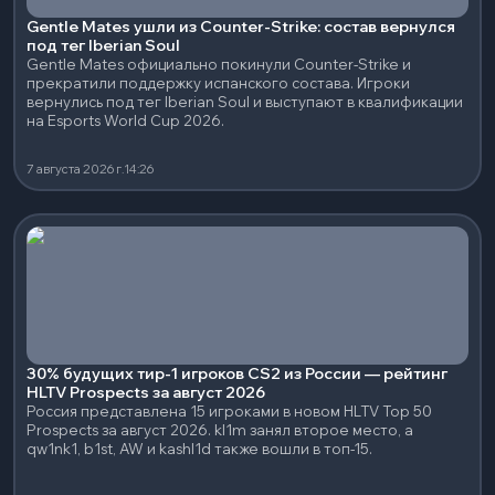
Gentle Mates ушли из Counter-Strike: состав вернулся
под тег Iberian Soul
Gentle Mates официально покинули Counter-Strike и
прекратили поддержку испанского состава. Игроки
вернулись под тег Iberian Soul и выступают в квалификации
на Esports World Cup 2026.
7 августа 2026 г.
14:26
30% будущих тир-1 игроков CS2 из России — рейтинг
HLTV Prospects за август 2026
Россия представлена 15 игроками в новом HLTV Top 50
Prospects за август 2026. kl1m занял второе место, а
qw1nk1, b1st, AW и kashl1d также вошли в топ-15.