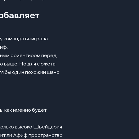
добавляет
ду команда выиграла
иф.
нным ориентиром перед
мо выше. Но для сюжета
тя бы один похожий шанс
ь, как именно будет
колько высоко Швейцария
чит ли Афиф пространство