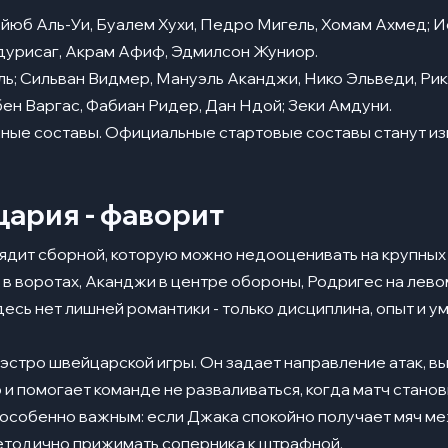
йюб Аль-Уи, Буалем Хухи, Педро Мигель, Хомам Ахмед; И
урисаг, Акрам Афиф, Эдмилсон Жуниор.
ь; Сильван Видмер, Мануэль Аканджи, Нико Эльведи, Рик
ен Варгас, Фабиан Ридер, Дан Ндой; Зеки Амдуни.
ные составы. Официальные стартовые составы станут из
ария - фаворит
дит сборной, которую можно недооценивать на крупных 
 в воротах, Аканджи в центре обороны, Родригес на лево
десь нет лишней романтики - только дисциплина, опыт и 
аэстро швейцарской игры. Он задает направление атак, в
 и помогает команде не разваливаться, когда матч стано
т особенно важным: если Джака спокойно получает мяч м
етодично прижимать соперника к штрафной.