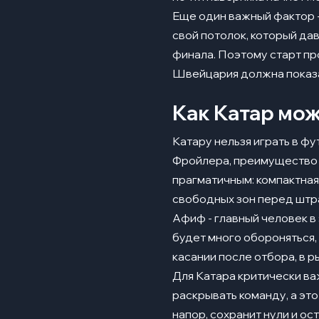
Еще один важный фактор -
свой потолок, который да
финала. Поэтому старт про
Швейцария должна показат
Как Катар мож
Катару нельзя играть в ф
Фройлера, преимущество 
прагматичным: компактная
свободных зон перед штр
Афиф - главный человек в 
будет много обороняться, 
касании после отбора, в р
Для Катара критически ва
раскрывать команду, а эт
напор, сохранит нули и о