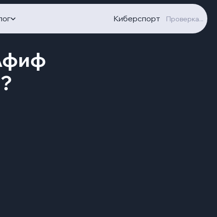
лог
Киберспорт
Проверка...
 Афиф
у?