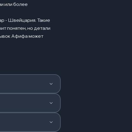
ни или более
ар - Швейцария. Такие
ит понятен, но детали
 рывок Афифа может