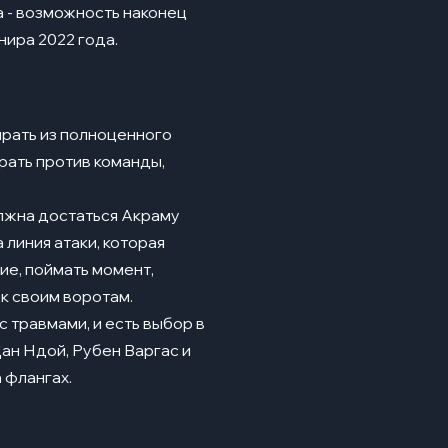
а - возможность наконец
нира 2022 года.
ирать из полноценного
грать против команды,
олжна достаться Акраму
линия атаки, которая
ие, поймать момент,
к своим воротам.
 травмами, и есть выбор в
Дан Ндой, Рубен Варгас и
 флангах.