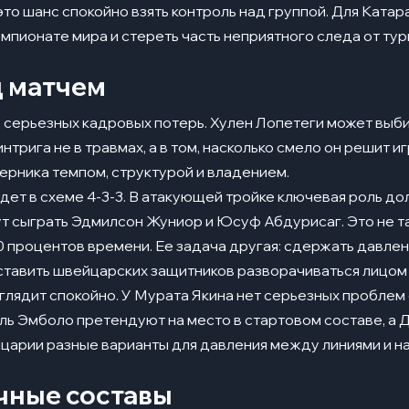
то шанс спокойно взять контроль над группой. Для Катар
мпионате мира и стереть часть неприятного следа от тур
д матчем
з серьезных кадровых потерь. Хулен Лопетеги может выб
интрига не в травмах, а в том, насколько смело он решит и
ерника темпом, структурой и владением.
дет в схеме 4-3-3. В атакующей тройке ключевая роль д
ут сыграть Эдмилсон Жуниор и Юсуф Абдурисаг. Это не та 
0 процентов времени. Ее задача другая: сдержать давлен
аставить швейцарских защитников разворачиваться лицом 
лядит спокойно. У Мурата Якина нет серьезных проблем с
эль Эмболо претендуют на место в стартовом составе, а 
арии разные варианты для давления между линиями и на
чные составы