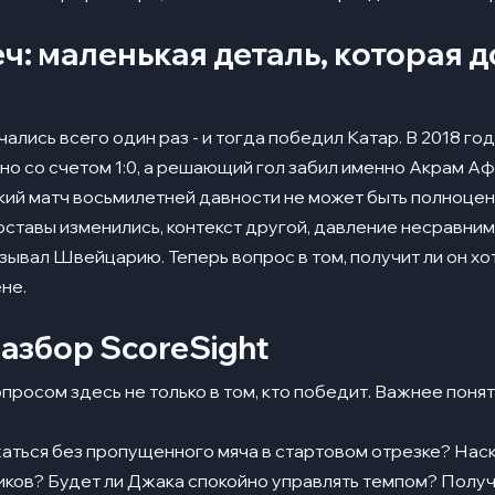
ч: маленькая деталь, которая 
ались всего один раз - и тогда победил Катар. В 2018 го
но со счетом 1:0, а решающий гол забил именно Акрам Аф
кий матч восьмилетней давности не может быть полноце
оставы изменились, контекст другой, давление несравни
зывал Швейцарию. Теперь вопрос в том, получит ли он хо
не.
азбор ScoreSight
просом здесь не только в том, кто победит. Важнее понят
аться без пропущенного мяча в стартовом отрезке? Нас
иков? Будет ли Джака спокойно управлять темпом? Полу