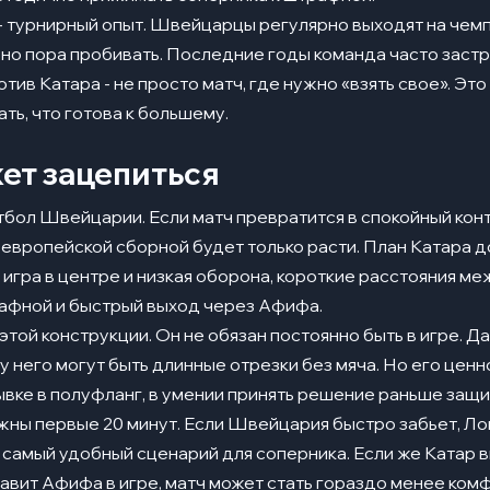
 турнирный опыт. Швейцарцы регулярно выходят на чемпи
вно пора пробивать. Последние годы команда часто застр
тив Катара - не просто матч, где нужно «взять свое». Это 
ь, что готова к большему.
ет зацепиться
утбол Швейцарии. Если матч превратится в спокойный кон
европейской сборной будет только расти. План Катара 
 игра в центре и низкая оборона, короткие расстояния м
афной и быстрый выход через Афифа.
этой конструкции. Он не обязан постоянно быть в игре. Д
у него могут быть длинные отрезки без мяча. Но его ценн
ывке в полуфланг, в умении принять решение раньше защи
жны первые 20 минут. Если Швейцария быстро забьет, Л
о самый удобный сценарий для соперника. Если же Катар
ставит Афифа в игре, матч может стать гораздо менее ко