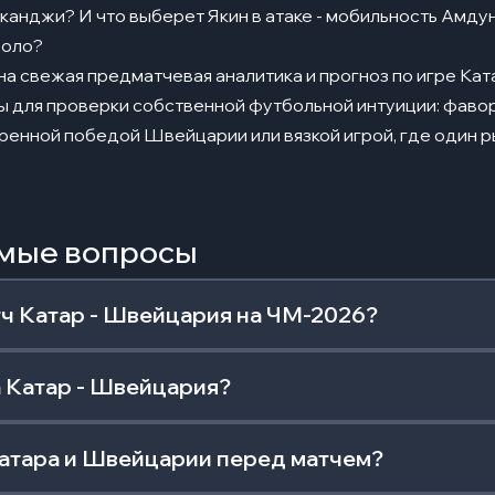
Аканджи? И что выберет Якин в атаке - мобильность Амду
боло?
а свежая предматчевая аналитика и прогноз по игре Кат
 для проверки собственной футбольной интуиции: фавор
еренной победой Швейцарии или вязкой игрой, где один
емые вопросы
ч Катар - Швейцария на ЧМ-2026?
 Катар - Швейцария?
Катара и Швейцарии перед матчем?