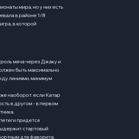
онаты мира, но у них есть
евала в районе 1/8
игра, в которой
троль мяча через Джаку и
должен быть максимально
ежду линиями, минимум
аже наоборот: если Катар
ость в другом - в первом
тника.
опетеги придется
 выдержит стартовый
мфортным для фаворита.