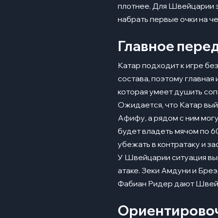
плотнее. Для Швейцарии э
набрать первые очки на че
Главное пере
Катар подходит к игре бе
состава, поэтому главная 
которая умеет душить соп
Ожидается, что Катар вый
Афифу, а рядом с ним мог
будет владеть мячом по 6
убежать в контратаку и з
У Швейцарии ситуация выг
атаке. Зеки Амдуни и Бре
Фабиан Ридер дают Швейц
Ориентирово