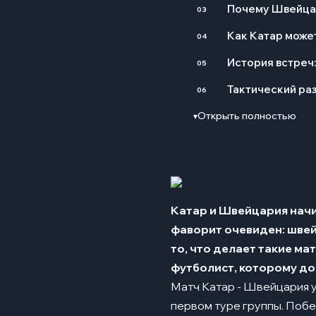
Почему Швейцар
03
Как Катар може
04
История встреч:
05
Тактический ра
06
Открыть полностью
▾
Катар и Швейцария начи
фаворит очевиден: швейц
то, что делает такие ма
футболист, которому до
Матч Катар - Швейцария у
первом туре группы. Побе