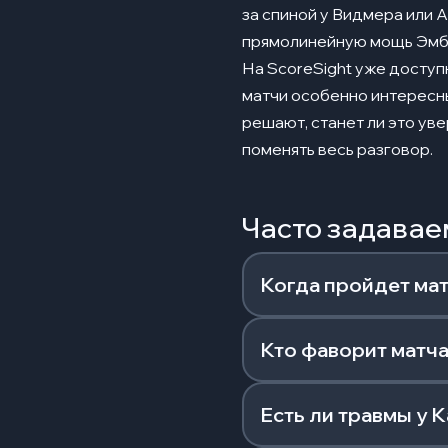
за спиной у Видмера или 
прямолинейную мощь Эм
На
ScoreSight
уже доступн
матчи особенно интересны
решают, станет ли это ув
поменять весь разговор.
Часто задава
Когда пройдет мат
Кто фаворит матча
Есть ли травмы у 