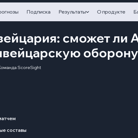
рогнозы
Подписка
Результаты
О продукте
Б
вейцария: сможет ли
швейцарскую оборон
Команда ScoreSight
матчем
ые составы