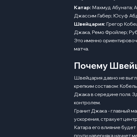
Катар:
Махмуд Абуната; А
Джассим Габер; Юсуф Абд
Швейцария:
Грегор Кобел
Джака, Ремо Фройлер; Руб
Это именно ориентировоч
матча.
Почему Швейц
Швейцария давно не выгля
крепким составом: Кобель
Джака в середине поля. З
контролем.
Гранит Джака - главный м
ускорения, страхует центр
Катара его влияние буде
почти наверняка начнет м