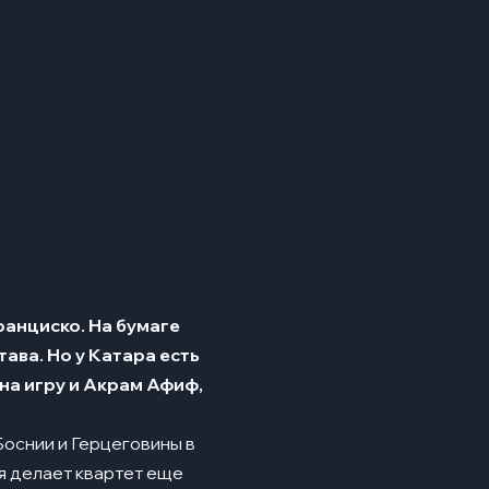
анциско. На бумаге
ава. Но у Катара есть
на игру и Акрам Афиф,
Боснии и Герцеговины в
ья делает квартет еще