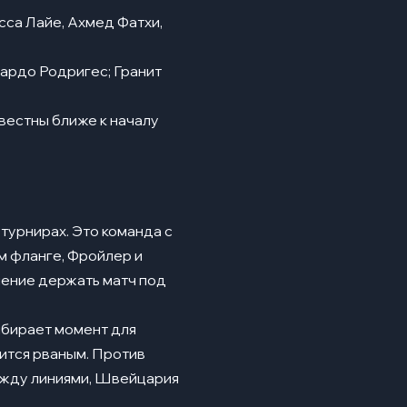
сса Лайе, Ахмед Фатхи,
ардо Родригес; Гранит
вестны ближе к началу
турнирах. Это команда с
м фланге, Фройлер и
умение держать матч под
ыбирает момент для
вится рваным. Против
ежду линиями, Швейцария