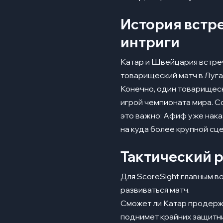
История встре
интриги
Катар и Швейцария встреч
товарищеский матч в Луга
Конечно, один товарищес
игрой чемпионата мира. С
это важно: Афиф уже нака
на куда более крупной сце
Тактический р
Для
ScoreSight
главным во
развиваться матч.
Сможет ли Катар продерж
поднимет крайних защитн