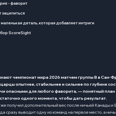
ия - фаворит
т зацепиться
 маленькая деталь, которая добавляет интриги
збор ScoreSight
нают чемпионат мира 2026 матчем группы B в Сан-Фр
арцы опытнее, стабильнее и сильнее по глубине сост
тчи опасными для любого фаворита, — понятный план 
статочно одного момента, чтобы дать результат.
же получил дополнительный вес после ничьей Канады и 
да сразу выводит одну из команд на первое место, а нич