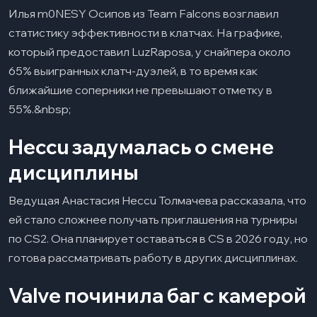
Илья m0NESY Осипов из Team Falcons возглавил
статистику эффективности в клатчах. На графике,
который предоставил LuzRaposa, у снайпера около
65% выигранных клатч-дуэлей, в то время как
ближайшие соперники не превышают отметку в
55%.&nbsp;
Heccu задумалась о смене
дисциплины
Ведущая Анастасия Heccu Толмачева рассказала, что
ей стало сложнее получать приглашения на турниры
по CS2. Она планирует оставаться в CS в 2026 году, но
готова рассматривать работу в других дисциплинах.
Valve починила баг с камерой