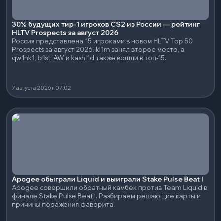
30% будущих тир-1 игроков CS2 из России — рейтинг
HLTV Prospects за август 2026
Россия представлена 15 игроками в новом HLTV Top 50
Prospects за август 2026. kl1m занял второе место, а
qw1nk1, b1st, AW и kashl1d также вошли в топ-15.
7 августа 2026 г.
07:02
Apogee обыграли Liquid и выиграли Stake Pulse Beat I
Apogee совершили обратный камбек против Team Liquid в
финале Stake Pulse Beat I. Разбираем решающие карты и
причины поражения фаворита.