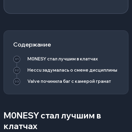
Содержание
M0NESY стал лучшим в клатчах
01
Heccu задумалась о смене дисциплины
02
Valve починила баг с камерой гранат
03
M0NESY стал лучшим в
клатчах