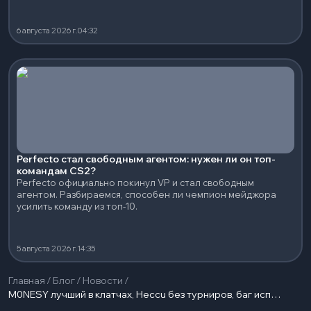
6 августа 2026 г.
04:32
Perfecto стал свободным агентом: нужен ли он топ-
командам CS2?
Perfecto официально покинул VP и стал свободным
агентом. Разбираемся, способен ли чемпион мейджора
усилить команду из топ-10.
5 августа 2026 г.
14:35
Главная
/
Блог
/
Новости
/
M0NESY лучший в клатчах, Heccu без турниров, баг исправлен