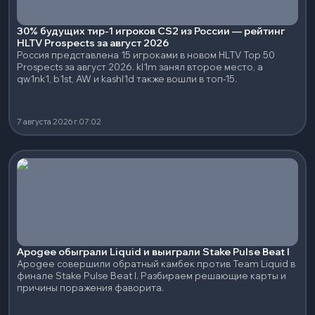
30% будущих тир-1 игроков CS2 из России — рейтинг
HLTV Prospects за август 2026
Россия представлена 15 игроками в новом HLTV Top 50
Prospects за август 2026. kl1m занял второе место, а
qw1nk1, b1st, AW и kashl1d также вошли в топ-15.
7 августа 2026 г.
07:02
Apogee обыграли Liquid и выиграли Stake Pulse Beat I
Apogee совершили обратный камбек против Team Liquid в
финале Stake Pulse Beat I. Разбираем решающие карты и
причины поражения фаворита.