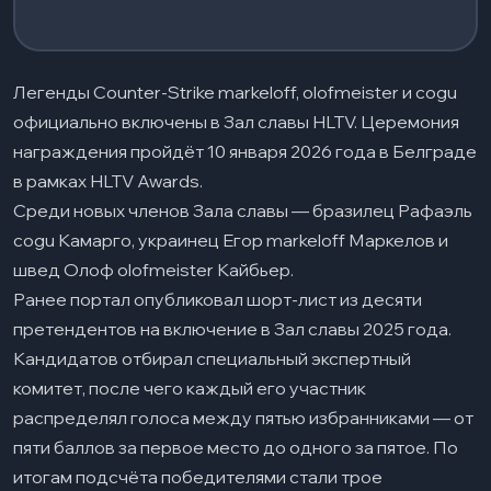
Легенды Counter-Strike markeloff, olofmeister и cogu
официально включены в Зал славы HLTV. Церемония
награждения пройдёт 10 января 2026 года в Белграде
в рамках HLTV Awards.
Среди новых членов Зала славы — бразилец Рафаэль
cogu Камарго, украинец Егор markeloff Маркелов и
швед Олоф olofmeister Кайбьер.
Ранее портал опубликовал шорт-лист из десяти
претендентов на включение в Зал славы 2025 года.
Кандидатов отбирал специальный экспертный
комитет, после чего каждый его участник
распределял голоса между пятью избранниками — от
пяти баллов за первое место до одного за пятое. По
итогам подсчёта победителями стали трое