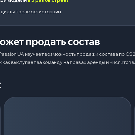
кой модели
в 5 раз быстрее?
дикты после регистрации
может продать состав
Passion UA изучает возможность продажи состава по CS2.
 как выступает за команду на правах аренды и числится 
2