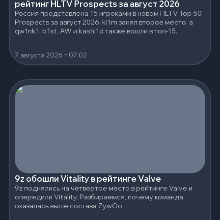
рейтинг HLTV Prospects за август 2026
Россия представлена 15 игроками в новом HLTV Top 50
Prospects за август 2026. kl1m занял второе место, а
qw1nk1, b1st, AW и kashl1d также вошли в топ-15.
7 августа 2026 г.
07:02
9z обошли Vitality в рейтинге Valve
9z поднялись на четвёртое место в рейтинге Valve и
опередили Vitality. Разбираемся, почему команда
оказалась выше состава ZywOo.