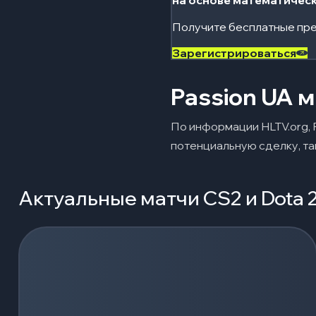
на основе математичес
Получите бесплатные пре
Зарегистрироваться
Passion UA 
По информации HLTV.org, 
потенциальную сделку, так
Актуальные матчи CS2 и Dota 
Загрузка событий...