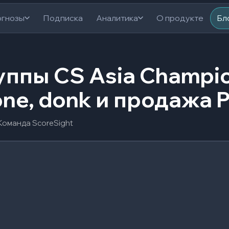
гнозы
Подписка
Аналитика
О продукте
Бл
уппы CS Asia Champio
ne, donk и продажа P
Команда ScoreSight