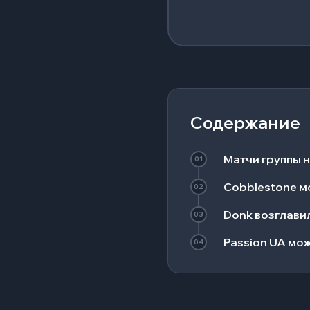
Содержание
Матчи группы н
01
Cobblestone м
02
Donk возглави
03
Passion UA мо
04