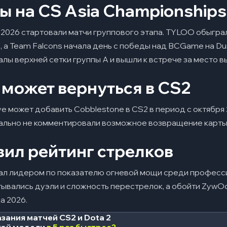
ы на CS Asia Championships
 2026 стартовали матчи группового этапа. TYLOO обыграл
, а Team Falcons начала день с победы над BCGame на Dust
лы верхней сетки группы A и вышли к встрече за место в
 может вернуться в CS2
ve может добавить Cobblestone в CS2 в период с октября 
ально не комментировали возможное возвращение карты
вил рейтинг стрелков
ал лидером по показателю огневой мощи среди професси
итывались дуэли и сложность перестрелок, а обойти ZywO
a 2026.
зания матчей CS2 и Dota 2