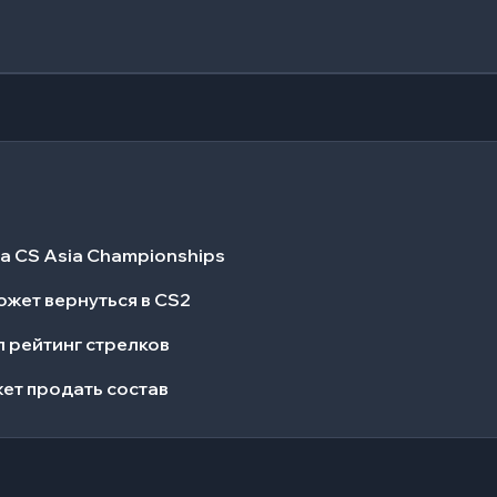
а CS Asia Championships
ожет вернуться в CS2
л рейтинг стрелков
жет продать состав