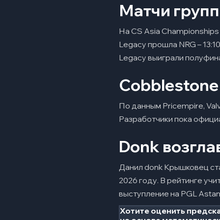
Матчи групп
На CS Asia Championships
Legacy прошла NRG – 13:10
Legacy выиграли полуфина
Cobblestone
По данным Pricempire, Val
Разработчики пока офици
Donk возгла
Данил donk Крышковец ст
2026 году. В рейтинге уч
выступление на PGL Astan
Хотите оценить предска