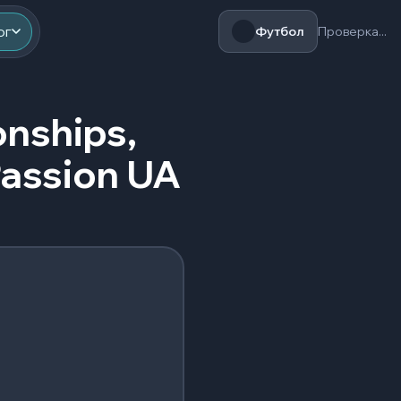
ог
Футбол
Проверка...
nships,
assion UA