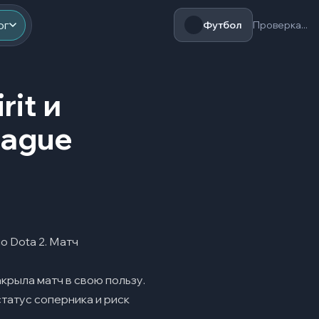
ог
Футбол
Проверка...
it и
eague
о Dota 2. Матч
крыла матч в свою пользу.
татус соперника и риск