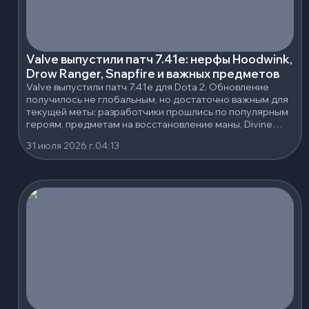
Valve выпустили патч 7.41e: нерфы Hoodwink,
Drow Ranger, Snapfire и важных предметов
Valve выпустили патч 7.41e для Dota 2. Обновление
получилось не глобальным, но достаточно важным для
текущей меты: разработчики прошлись по популярным
героям, предметам на восстановление маны, Divine
Rapier и нескольким сильным нейтральным артефактам.
31 июля 2026 г.
04:13