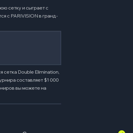
юю сетку и сыграет с
ся с PARIVISION в гранд-
сетка Double Elimination,
урнира составляет $1 000
рниров вы можете на