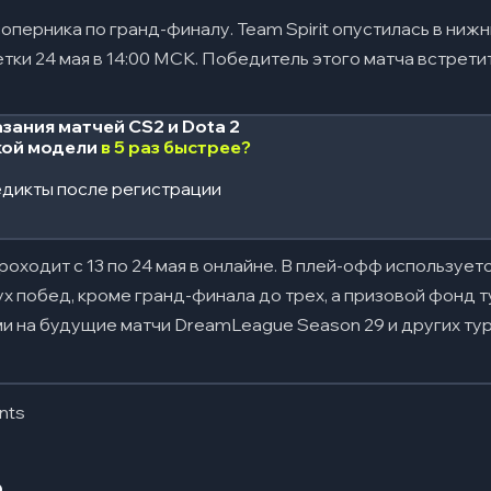
оперника по гранд-финалу. Team Spirit опустилась в нижн
тки 24 мая в 14:00 МСК. Победитель этого матча встретит
зания матчей CS2 и Dota 2
кой модели
в 5 раз быстрее?
дикты после регистрации
ходит с 13 по 24 мая в онлайне. В плей-офф используется 
ух побед, кроме гранд-финала до трех, а призовой фонд т
ми на будущие матчи DreamLeague Season 29 и других ту
nts