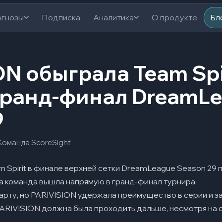
гнозы
Подписка
Аналитика
О продукте
Бл
N обыграла Team Spir
гранд-финал DreamL
9
Команда ScoreSight
 Spirit в финале верхней сетки DreamLeague Season 29 п
, а команда вышла напрямую в гранд-финал турнира.
карту, но PARIVISION удержала преимущество в серии и за
PARIVISION должна была проходить дальше, несмотря на с