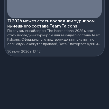
TI 2026 может стать последним турниром
нынешнего состава Team Falcons
По слухам инсайдеров, The International 2026 может
стать последним турниром для текущего состава Team
Falcons. Официального подтверждения пока нет, но
если слухи окажутся правдой, Dota 2 потеряет один из
самых сильных составов последних лет.
30 июля 2026 г.
13:42