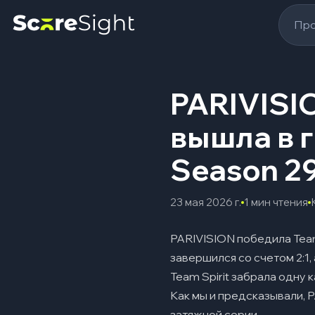
Про
PARIVISIO
вышла в 
Season 2
23 мая 2026 г.
1 мин чтения
PARIVISION победила Team
завершился со счетом 2:1
Team Spirit забрала одну 
Как мы и предсказывали, 
затяжной серии.