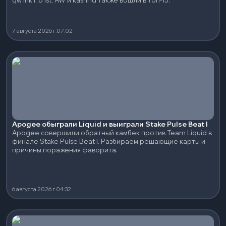
qw1nk1, b1st, AW и kashl1d также вошли в топ-15.
7 августа 2026 г.
07:02
Apogee обыграли Liquid и выиграли Stake Pulse Beat I
Apogee совершили обратный камбек против Team Liquid в
финале Stake Pulse Beat I. Разбираем решающие карты и
причины поражения фаворита.
6 августа 2026 г.
04:32