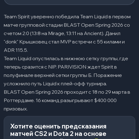
Team Spirit уверенно победила Team Liquid в первом
матче групповой стадии BLAST Open Spring 2026 со
счетом 2:0 (13:8 на Mirage, 13:11 на Ancient). Данил
"donk" Крышковец стал MVP встречи с 55 килами и
ADR 115.5.
Team Liquid опустилась в нижнюю сетку группы, где
теперь сразится с NIP. PARIVISION ждет Spirit в
полуфинале верхней сетки группы Б. Поражение
усложнило путь Liquid к плей-офф турнира.
BLAST Open Spring 2026 проходит с 18 по 29 марта в
Роттердаме. 16 команд разыгрывают $400 000
призовых.
Хотите оценить предсказания
матчей CS2 и Dota 2 на основе