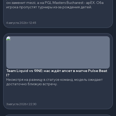
он заменит mezii, а на PGL Masters Bucharest - apEX. Оба
игрока пропустят турниры из-за рождения детей.
4 августа 2026 г.
12:45
Team Liquid vs 9INE: нас ждёт апсет в матче Pulse Beat
I?
Несмотря на разницу в статусе команд, модель ожидает
достаточно близкую встречу.
3 августа 2026 г.
22:30