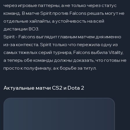
через игровые паттерны, а не только через статус
команд. В матче Spirit против Falcons решать могут не
отдельные хайлайты, а устойчивость на всей
дистанции BO3.
Spirit - Falcons выглядит главным матчем дня именно
из-за контекста. Spirit только что пережила одну из
самых тяжелых серий турнира, Falcons выбила Vitality,
а теперь обе команды должны доказать, что готовы не
просто к полуфиналу, а к борьбе за титул.
Актуальные матчи CS2 и Dota 2
Загрузка событий...