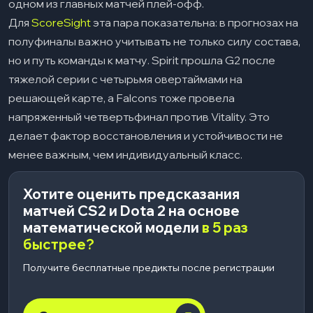
одном из главных матчей плей-офф.
Для
ScoreSight
эта пара показательна: в прогнозах на
полуфиналы важно учитывать не только силу состава,
но и путь команды к матчу. Spirit прошла G2 после
тяжелой серии с четырьмя овертаймами на
решающей карте, а Falcons тоже провела
напряженный четвертьфинал против Vitality. Это
делает фактор восстановления и устойчивости не
менее важным, чем индивидуальный класс.
Хотите оценить предсказания
матчей CS2 и Dota 2 на основе
математической модели
в 5 раз
быстрее?
Получите бесплатные предикты после регистрации