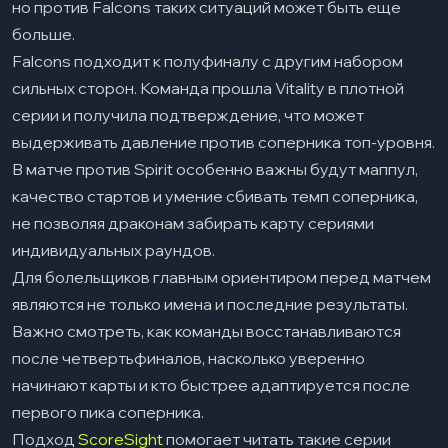
но против Falcons таких ситуаций может быть еще
больше.
Falcons подходит к полуфиналу с другим набором
сильных сторон. Команда прошла Vitality в плотной
серии и получила подтверждение, что может
выдерживать давление против соперника топ-уровня.
В матче против Spirit особенно важны будут маппул,
качество стартов и умение сбивать темп соперника,
не позволяя драконам забирать карту сериями
индивидуальных раундов.
Для болельщиков главным ориентиром перед матчем
являются не только имена и последние результаты.
Важно смотреть, как команды восстанавливаются
после четвертьфиналов, насколько уверенно
начинают карты и кто быстрее адаптируется после
первого пика соперника.
Подход
ScoreSight
помогает читать такие серии