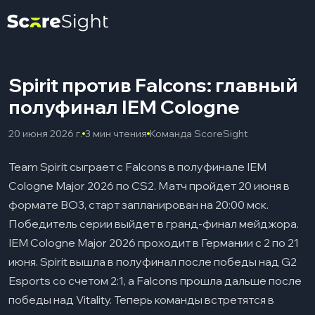
Spirit против Falcons: главный
полуфинал IEM Cologne
20 июня 2026 г.
3 мин чтения
Команда ScoreSight
Team Spirit сыграет с Falcons в полуфинале IEM
Cologne Major 2026 по CS2. Матч пройдет 20 июня в
формате BO3, старт запланирован на 20:00 мск.
Победитель серии выйдет в гранд-финал мейджора.
IEM Cologne Major 2026 проходит в Германии с 2 по 21
июня. Spirit вышла в полуфинал после победы над G2
Esports со счетом 2:1, а Falcons прошла дальше после
победы над Vitality. Теперь команды встретятся в