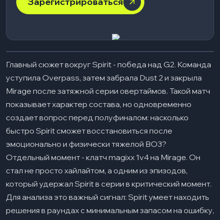
Зарегистрироваться
Главный сюжет вокруг Spirit - победа над G2. Команда
уступила Overpass, затем забрала Dust 2 и закрыла
Mirage после затяжной серии овертаймов. Такой матч
показывает характер состава, но одновременно
создает вопрос перед полуфиналом: насколько
быстро Spirit сможет восстановиться после
эмоционально и физически тяжелой BO3?
Отдельный момент - клатч magixx 1v4 на Mirage. Он
стал не просто хайлайтом, а одним из эпизодов,
который удержал Spirit в серии в критический момент.
Для анализа это важный сигнал: Spirit умеет находить
решения в раундах с минимальным запасом на ошибку,