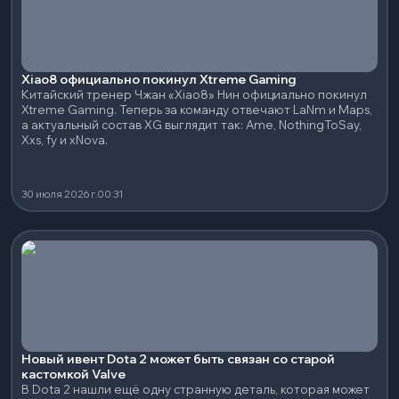
Xiao8 официально покинул Xtreme Gaming
Китайский тренер Чжан «Xiao8» Нин официально покинул
Xtreme Gaming. Теперь за команду отвечают LaNm и Maps,
а актуальный состав XG выглядит так: Ame, NothingToSay,
Xxs, fy и xNova.
30 июля 2026 г.
00:31
Новый ивент Dota 2 может быть связан со старой
кастомкой Valve
В Dota 2 нашли ещё одну странную деталь, которая может