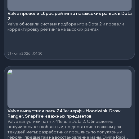
Valve провели сброс рейтинга на высоких рангах в Dota
2
Valve обновили систему подбора игр в Dota 2 и провели
корректировку рейтинга на высоких рангах.
31 июля 2026 г.
04:30
Valve выпустили патч 7.41e: нерфы Hoodwink, Drow
Ranger, Snapfire и важных предметов
Valve выпустили патч 7.41e для Dota 2. Обновление
получилось не глобальным, но достаточно важным для
текущей меты: разработчики прошлись по популярным
героям, предметам на восстановление маны, Divine Rapier