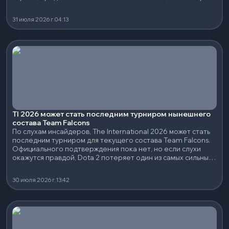
и нескольким сильным нейтральным артефактам.
31 июля 2026 г.
04:13
TI 2026 может стать последним турниром нынешнего
состава Team Falcons
По слухам инсайдеров, The International 2026 может стать
последним турниром для текущего состава Team Falcons.
Официального подтверждения пока нет, но если слухи
окажутся правдой, Dota 2 потеряет один из самых сильных
составов последних лет.
30 июля 2026 г.
13:42