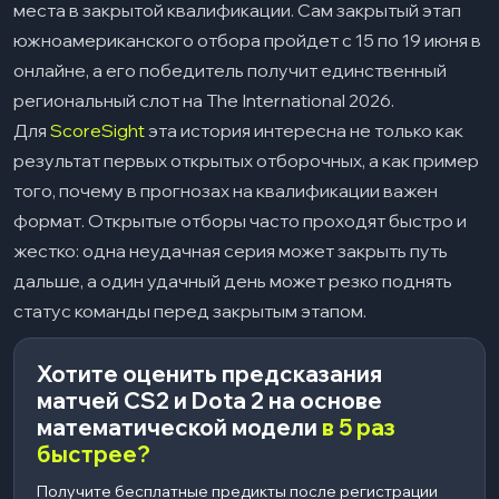
места в закрытой квалификации. Сам закрытый этап
южноамериканского отбора пройдет с 15 по 19 июня в
онлайне, а его победитель получит единственный
региональный слот на The International 2026.
Для
ScoreSight
эта история интересна не только как
результат первых открытых отборочных, а как пример
того, почему в прогнозах на квалификации важен
формат. Открытые отборы часто проходят быстро и
жестко: одна неудачная серия может закрыть путь
дальше, а один удачный день может резко поднять
статус команды перед закрытым этапом.
Хотите оценить предсказания
матчей CS2 и Dota 2 на основе
математической модели
в 5 раз
быстрее?
Получите бесплатные предикты после регистрации