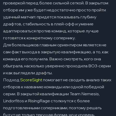
проверкой перед более сильной сеткой. В закрытом
отборе им уже будет недостаточно просто пройти
удачный матчап: придется показывать глубину
драфтов, стабильность в плей-офф и умение
адаптироваться против команд, которые лучше
готовятся к конкретному сопернику.
Для болельщиков главным ориентиром является не
сам факт выхода в закрытую квалификацию, а то, как
команда его получила. Важно смотреть, кого она
обыграла, насколько уверенно проходила BO3-серии
и как выглядели драфты.
Подход
ScoreSight
помогает не сводить анализ таких
отборов к названию команды или одной победной
серии. В закрытой квалификации Team Nemesis,
Lindorfitos и RisingRage столкнутся с более
подготовленными соперниками, поэтому решать
будут не только текущая форма, но и уровень