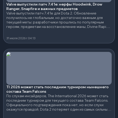
Valve выпустили патч 7.41e: нерфы Hoodwink, Drow
Ranger, Snapfire и важных предметов
Valve выпустили патч 7.41e для Dota 2. Обновление
получилось не глобальным, но достаточно важным для
текущей меты: разработчики прошлись по популярным
героям, предметам на восстановление маны, Divine Rapier
и нескольким сильным нейтральным артефактам.
31 июля 2026 г.
04:13
TI 2026 может стать последним турниром нынешнего
состава Team Falcons
По слухам инсайдеров, The International 2026 может стать
последним турниром для текущего состава Team Falcons.
Официального подтверждения пока нет, но если слухи
окажутся правдой, Dota 2 потеряет один из самых сильных
составов последних лет.