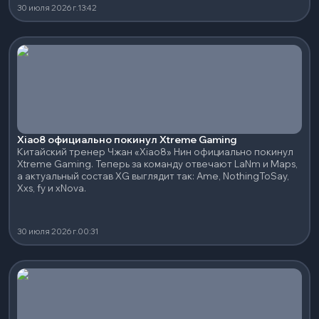
30 июля 2026 г.
13:42
Xiao8 официально покинул Xtreme Gaming
Китайский тренер Чжан «Xiao8» Нин официально покинул
Xtreme Gaming. Теперь за команду отвечают LaNm и Maps,
а актуальный состав XG выглядит так: Ame, NothingToSay,
Xxs, fy и xNova.
30 июля 2026 г.
00:31