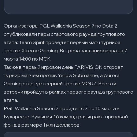
Организаторы PGL Wallachia Season 7 по Dota 2
опубликовали пары стартового раунда группового
этапа: Team Spirit проведет первый матч турнира
против Xtreme Gaming. Встреча запланирована на 7
марта 14:00 по МСК.
Также в первый игровой день PARIVISION откроет
турнир матчем против Yellow Submarine, а Aurora
Gaming стартует серией против MOUZ. Все эти
встречи пройдут в рамках первого раунда группового
этапа.
PGL Wallachia Season 7 пройдет с 7 по 15 марта в
Бухаресте, Румыния. 16 команд разыграют призовой
фонд в размере 1 млн долларов.