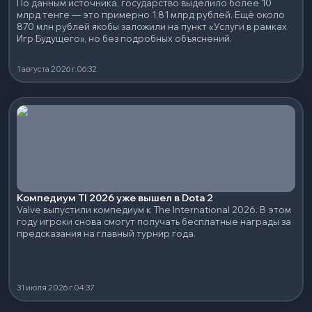
По данным источника, государство выделило более 10
млрд тенге — это примерно 1,81 млрд рублей. Ещё около
870 млн рублей якобы заложили на пункт «Услуги в рамках
Игр Будущего», но без подробных объяснений.
1 августа 2026 г.
06:32
Компедиум TI 2026 уже вышел в Dota 2
Valve выпустили компедиум к The International 2026. В этом
году игроки снова смогут получать бесплатные награды за
предсказания на главный турнир года.
31 июля 2026 г.
04:37