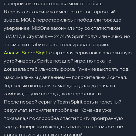
соперников второго шанса может не быть.
Вторая карта усилила именно этот осторожный
вывод. MOUZ перестроились и победили гораздо
увереннее: MidOne закончил игру со статистикой
18/3/17, а Crystallis — 24/4/9. Spirit получили ничью, но
не смогли стабильно контролировать серию.
Анализ ScoreSight:
стартовая серия показала элитную
устойчивость Spirit в поздней игре, но пока не
доказала стабильность формы. Умение выстоять под
максимальным давлением — положительный сигнал.
То, сколько контроля команда отдала до начала
камбэка, — уже повод для осторожности.
После первой серии у Team Spirit есть и полезный
результат, и понятная проблема. Команда уже
показала, что способна спасти почти проигранную
карту. Теперь ей нужно доказать, что она может не
доводить игры до таких ситуаций.