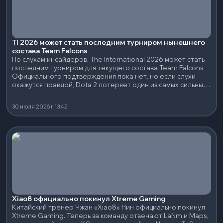
TI 2026 может стать последним турниром нынешнего
состава Team Falcons
По слухам инсайдеров, The International 2026 может стать
последним турниром для текущего состава Team Falcons.
Официального подтверждения пока нет, но если слухи
окажутся правдой, Dota 2 потеряет один из самых сильных
составов последних лет.
30 июля 2026 г.
13:42
Xiao8 официально покинул Xtreme Gaming
Китайский тренер Чжан «Xiao8» Нин официально покинул
Xtreme Gaming. Теперь за команду отвечают LaNm и Maps,