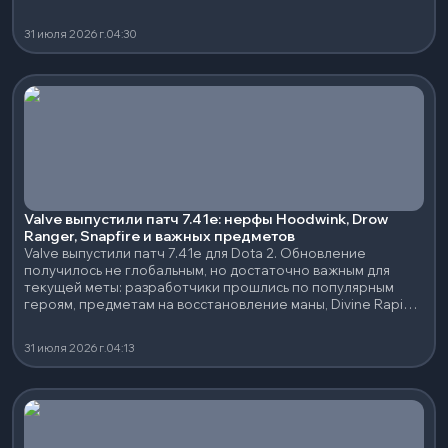
31 июля 2026 г.
04:30
Valve выпустили патч 7.41e: нерфы Hoodwink, Drow
Ranger, Snapfire и важных предметов
Valve выпустили патч 7.41e для Dota 2. Обновление
получилось не глобальным, но достаточно важным для
текущей меты: разработчики прошлись по популярным
героям, предметам на восстановление маны, Divine Rapier
и нескольким сильным нейтральным артефактам.
31 июля 2026 г.
04:13