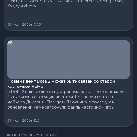
а актуальный состав XG выглядит так: Ame, NothingToSay,
Xxs, fy и xNova.
30 июля 2026 г.
00:31
Новый ивент Dota 2 может быть связан со старой
кастомкой Valve
В Dota 2 нашли ещё одну странную деталь, которая может
быть связана с текущим ивентом. По словам контент-
мейкера Дмитрия «Finargot» Плюснина, в последнем
обновлении Valve затронули файлы кастомной игры
Colosseum
29 июля 2026 г.
12:24
Главная
/
Блог
/
Новости
/