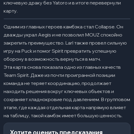
ключевую драку без Yatoro и в итоге перевернули
карту.
Одним из главных героев камбэка стал Collapse. Он
дважды украл Aegis и не позволил MOUZ спокойно
закрепить преимущество. Larl также провел сильную
игру на Puck и помог Spirit превратить успешную
оборону в возможность вернуться в матч.
Эта карта снова показала одно из главных качеств
Team Spirit. Даже из почти проигранной позиции
команда не теряет координацию, продолжает
находить решения вокруг ключевых объектов и
сохраняет хладнокровие под давлением. В групповом
этапе, где каждая отдельная карта напрямую влияет
на таблицу, такой камбэк имеет большую ценность.
Хотите оценить предсказания