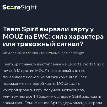
Team Spirit вырвали карту у
MOUZ на EWC: сила характера
или тревожный сигнал?
08 июля 2026 г.
2 мин чтения
Команда ScoreSight
Team Spirit начали выступление на Esports World Cup с
ничьей 1:1 против MOUZ, но итоговый счет не
показывает, насколько близка команда была к
поражению на первой карте. MOUZ долго
контролировали игру, получили мегакрипов,
уничтожили все Т4 башни и оставили Spirit защищать
голый трон. Тем не менее Spirit удержались, выиграли