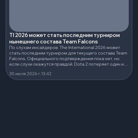
TI 2026 может стать последним турниром
нынешнего состава Team Falcons
По слухам инсайдеров, The International 2026 может
стать последним турниром для текущего состава Team
Falcons. Официального подтверждения пока нет, но
если слухи окажутся правдой, Dota 2 потеряет один из
самых сильных составов последних лет.
30 июля 2026 г.
13:42