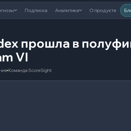
гнозы
Подписка
Аналитика
О продукте
Бл
dex прошла в полуф
am VI
ения
Команда ScoreSight