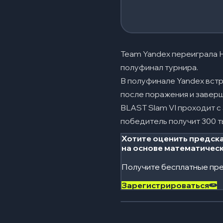
Team Yandex переиграла He
полуфинал турнира.
В полуфинале Yandex встре
после поражения и заверш
BLAST Slam VI проходит с 
победитель получит 300 т
Хотите оценить предска
на основе математичес
Получите бесплатные пре
Зарегистрироваться