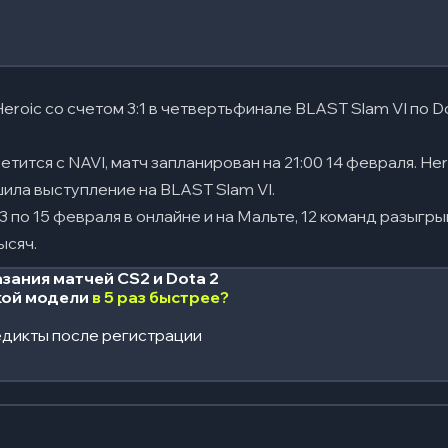
roic со счетом 3:1 в четвертьфинале BLAST Slam VI по Do
тится с NAVI, матч запланирован на 21:00 14 февраля. He
ила выступление на BLAST Slam VI.
3 по 15 февраля в онлайне и на Мальте, 12 команд разыгр
ысяч.
зания матчей CS2 и Dota 2
кой модели
в 5 раз быстрее?
дикты после регистрации