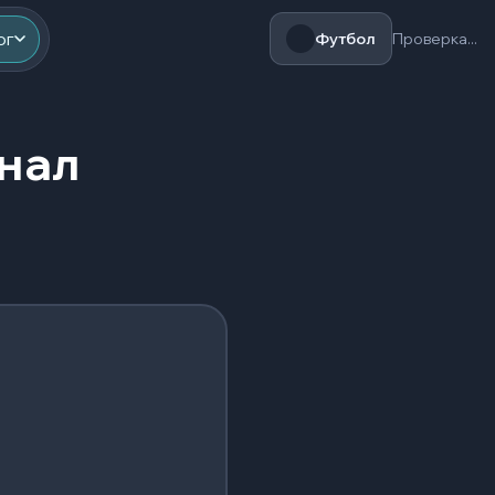
ог
Футбол
Проверка...
инал