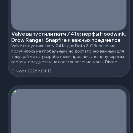
Valve выпустили патч 7.41e: нерфы Hoodwink,
Drow Ranger, Snapfire и важных предметов
Valve выпустили патч 7.41e для Dota 2. Обновление
получилось не глобальным, но достаточно важным для
текущей меты: разработчики прошлись по популярным
героям, предметам на восстановление маны, Divine
Rapier и нескольким сильным нейтральным артефактам.
31 июля 2026 г.
04:13