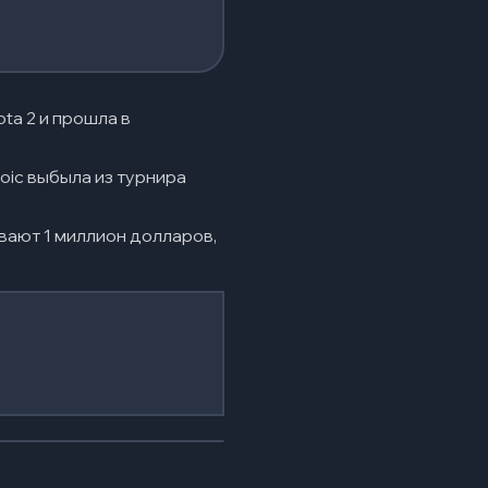
ta 2 и прошла в
roic выбыла из турнира
ывают 1 миллион долларов,