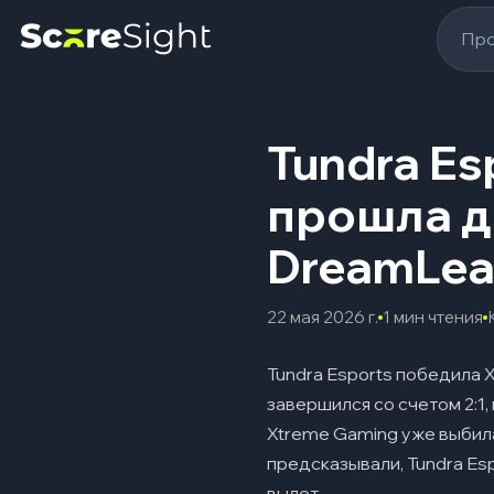
Про
Tundra Es
прошла д
DreamLea
22 мая 2026 г.
1 мин чтения
Tundra Esports победила 
завершился со счетом 2:1,
Xtreme Gaming уже выбила 
предсказывали, Tundra Es
вылет.