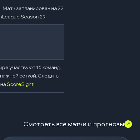
. Матч запланирован на 22
mLeague Season 29.
ире участвуют 16 команд,
 нижней сеткой. Следить
 на
ScoreSight
!
Смотреть все матчи и прогнозы