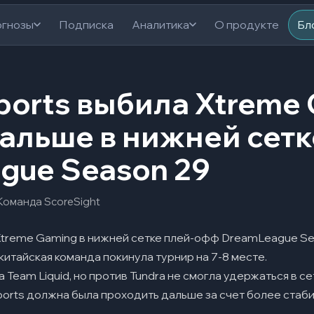
гнозы
Подписка
Аналитика
О продукте
Бл
ports выбила Xtreme
альше в нижней сетк
gue Season 29
Команда ScoreSight
Xtreme Gaming в нижней сетке плей-офф DreamLeague Sea
 китайская команда покинула турнир на 7-8 месте.
Team Liquid, но против Tundra не смогла удержаться в сет
ports должна была проходить дальше за счет более стаб