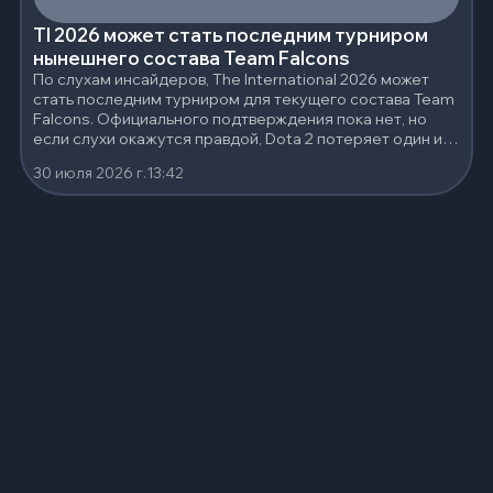
TI 2026 может стать последним турниром
нынешнего состава Team Falcons
По слухам инсайдеров, The International 2026 может
стать последним турниром для текущего состава Team
Falcons. Официального подтверждения пока нет, но
если слухи окажутся правдой, Dota 2 потеряет один из
самых сильных составов последних лет.
30 июля 2026 г.
13:42