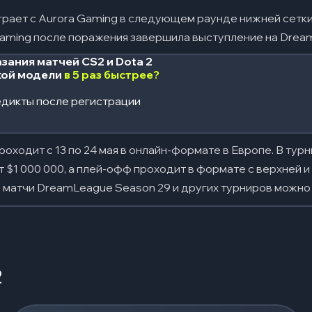
грает с Aurora Gaming в следующем раунде нижней сетки
Gaming после поражения завершила выступление на Drea
зания матчей CS2 и Dota 2
кой модели
в 5 раз быстрее?
дикты после регистрации
оходит с 13 по 24 мая в онлайн-формате в Европе. В турн
 $1 000 000, а плей-офф проходит в формате с верхней и
 матчи DreamLeague Season 29 и других турниров можно
2