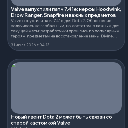
Valve выпустили патч 7.41e: нерфы Hoodwink,
Drow Ranger, Snapfire и важных предметов
Valve выпустили патч 7.41e для Dota 2. Обновление
получилось не глобальным, но достаточно важным для
текущей меты: разработчики прошлись по популярным
героям, предметам на восстановление маны, Divine
Rapier и нескольким сильным нейтральным артефактам.
31 июля 2026 г.
04:13
Новый ивент Dota 2 может быть связан со
старой кастомкой Valve