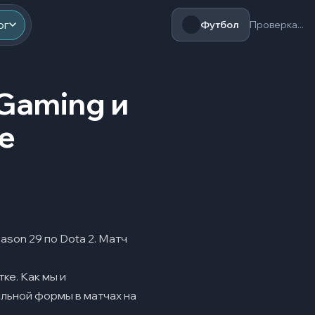
ог
Футбол
Проверка...
 Gaming и
е
son 29 по Dota 2. Матч
ке. Как мы и
ильной формы в матчах на