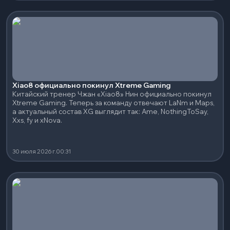
Xiao8 официально покинул Xtreme Gaming
Китайский тренер Чжан «Xiao8» Нин официально покинул
Xtreme Gaming. Теперь за команду отвечают LaNm и Maps,
а актуальный состав XG выглядит так: Ame, NothingToSay,
Xxs, fy и xNova.
30 июля 2026 г.
00:31