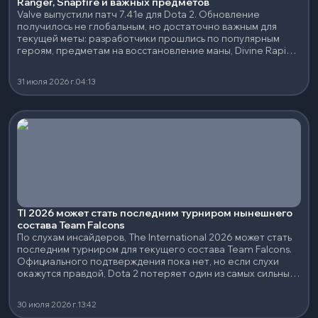
Ranger, Snapfire и важных предметов
Valve выпустили патч 7.41e для Dota 2. Обновление
получилось не глобальным, но достаточно важным для
текущей меты: разработчики прошлись по популярным
героям, предметам на восстановление маны, Divine Rapier
и нескольким сильным нейтральным артефактам.
31 июля 2026 г.
04:13
TI 2026 может стать последним турниром нынешнего
состава Team Falcons
По слухам инсайдеров, The International 2026 может стать
последним турниром для текущего состава Team Falcons.
Официального подтверждения пока нет, но если слухи
окажутся правдой, Dota 2 потеряет один из самых сильных
составов последних лет.
30 июля 2026 г.
13:42