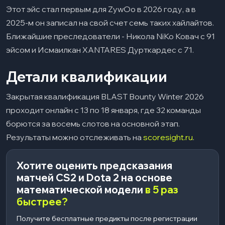
Этот эйс стал первым для ZywOo в 2026 году, а в
2025-м он записал на свой счет семь таких хайлайтов.
Ближайшие преследователи - Никола NiKo Ковач с 91
эйсом и Исмаилкан XANTARES Дурткардес с 71.​
Детали квалификации
Закрытая квалификация BLAST Bounty Winter 2026
проходит онлайн с 13 по 18 января, где 32 команды
борются за восемь слотов на основной этап.
Результаты можно отслеживать на
scoresight.ru
.
Хотите оценить предсказания
матчей CS2 и Dota 2 на основе
математической модели
в 5 раз
быстрее?
Получите бесплатные предикты после регистрации