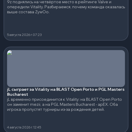
9z поднялись на четвёртое место в рейтинге Valve и
опередили Vitality. Разбираемся, почему команда оказалась
выше состава ZywOo.
5 августа 2026 г.
07:23
jL сыграет за Vitality на BLAST Open Porto и PGL Masters
Bucharest
jL временно присоединится к Vitality: на BLAST Open Porto
он заменит mezii, а на PGL Masters Bucharest - apEX. Оба
игрока пропустят турниры из-за рождения детей.
4 августа 2026 г.
12:45