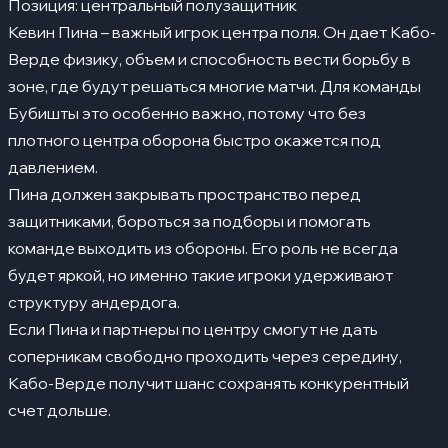
Позиция: центральный полузащитник
Кевин Пина – важный игрок центра поля. Он дает Кабо-
Верде физику, объем и способность вести борьбу в
зоне, где будут решаться многие матчи. Для команды
Бубишты это особенно важно, потому что без
плотного центра оборона быстро окажется под
давлением.
Пина должен закрывать пространство перед
защитниками, бороться за подборы и помогать
команде выходить из обороны. Его роль не всегда
будет яркой, но именно такие игроки удерживают
структуру андердога.
Если Пина и партнеры по центру смогут не дать
соперникам свободно проходить через середину,
Кабо-Верде получит шанс сохранять конкурентный
счет дольше.