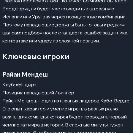
Главная проблема атаки – количество моментов. Кабо-
Верде вряд ли будет часто входить в штрафную
Испании или Уругвая через позиционные комбинации.
Поэтому нападающие должны быть готовы к редким
шансам: подбору после стандарта, ошибке защитника,
контратаке или удару из сложной позиции.
Ключевые игроки
Райан Мендеш
Клуб: «Ыгдыр»
Позиция: нападающий / вингер
Райан Мендеш – один из главных лидеров Кабо-Верде.
Его опыт, характер и умение играть в разных ролях
важны для команды, которая будет проводить первый
чемпионат мира в истории. В сложные минуты нужен
игрок, который не боится мяча и ответственности.