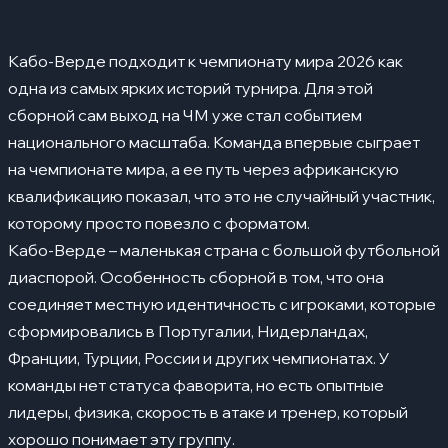
Нападающие
Ключевые игроки
05
Кабо-Верде подходит к чемпионату мира 2026 как
Райан Мендеш
одна из самых ярких историй турнира. Для этой
Дайлон Ливраменто
сборной сам выход на ЧМ уже стал событием
национального масштаба. Команда впервые сыграет
Логан Кошта
на чемпионате мира, а ее путь через африканскую
Возинья
квалификацию показал, что это не случайный участник,
которому просто повезло с форматом.
Кевин Пина
Кабо-Верде – маленькая страна с большой футбольной
Сильные стороны
06
диаспорой. Особенность сборной в том, что она
Слабые стороны
соединяет местную идентичность с игроками, которые
07
сформировались в Португалии, Нидерландах,
Группа и соперники
08
Франции, Турции, России и других чемпионатах. У
История выступлений на ЧМ
09
команды нет статуса фаворита, но есть опытные
лидеры, физика, скорость в атаке и тренер, который
Прогноз на турнир
10
хорошо понимает эту группу.