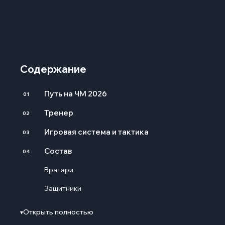
Содержание
Путь на ЧМ 2026
01
Тренер
02
Игровая система и тактика
03
Состав
04
Вратари
Защитники
Полузащитники
Открыть полностью
▾