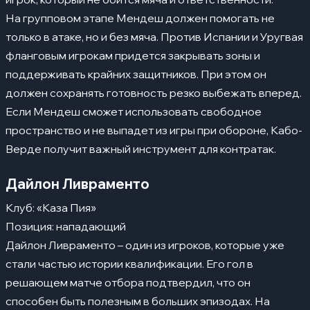
На групповом этапе Мендеш должен помогать не
только в атаке, но и без мяча. Против Испании и Уругвая
фланговым игрокам придется закрывать зоны и
поддерживать крайних защитников. При этом он
должен сохранять готовность резко выбежать вперед.
Если Мендеш сможет использовать свободное
пространство и не выпадет из игры при обороне, Кабо-
Верде получит важный инструмент для контратак.
Дайлон Ливраменто
Клуб: «Каза Пия»
Позиция: нападающий
Дайлон Ливраменто – один из игроков, которые уже
стали частью истории квалификации. Его гол в
решающем матче отбора подтвердил, что он
способен быть полезным в больших эпизодах. На