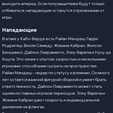
выходить вперед. Если полузащитники будут только
отбиваться, нападающие останутся отрезанными от
игры.
Нападающие
В атаке у Кабо-Верде есть Райан Мендеш, Гарри
Родригеш, Вилли Семеду, Жоване Кабрал, Жилсон
Беншимол, Дайлон Ливраменто, Элиу Варела и Нуну да
Кошта. Это линия с опытом, скоростью и несколькими
игроками, способными сыграть на пространстве.
Райан Мендеш – лидер по статусу и влиянию. Он много
лет остается важной фигурой сборной и умеет брать
ответственность. Дайлон Ливраменто может стать
одним из главных игроков переходов. Элиу Варела и
Жоване Кабрал дают скорость и индивидуальное
движение на флангах.