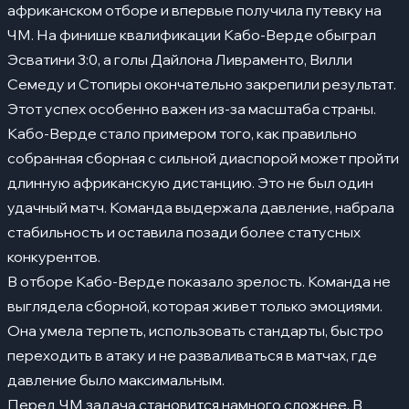
африканском отборе и впервые получила путевку на
ЧМ. На финише квалификации Кабо-Верде обыграл
Эсватини 3:0, а голы Дайлона Ливраменто, Вилли
Семеду и Стопиры окончательно закрепили результат.
Этот успех особенно важен из-за масштаба страны.
Кабо-Верде стало примером того, как правильно
собранная сборная с сильной диаспорой может пройти
длинную африканскую дистанцию. Это не был один
удачный матч. Команда выдержала давление, набрала
стабильность и оставила позади более статусных
конкурентов.
В отборе Кабо-Верде показало зрелость. Команда не
выглядела сборной, которая живет только эмоциями.
Она умела терпеть, использовать стандарты, быстро
переходить в атаку и не разваливаться в матчах, где
давление было максимальным.
Перед ЧМ задача становится намного сложнее. В