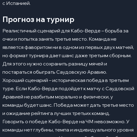
с Испанией.
Прогноз на турнир
Реалистичный сценарий для Кабо-Верде – борьба за
очки и попытка занять третье место. Команда не
является фаворитом ни в одном из первых двух матчей,
но формат турнира дает шанс даже третьим сборным.
Для этого нужно сохранить разницу мячей и
постараться обыграть Саудовскую Аравию.
Хороший сценарий – историческая победа в третьем
туре. Если Кабо-Верде подойдет к матчу с Саудовской
Аравией не разбитым морально и физически, у
команды будет шанс. Победа может дать третье место
и ожидание рейтинга лучших третьих команд.
Говорить о победе Кабо-Верде на ЧМ невозможно. У
команды нет глубины, темпа и индивидуального уровня