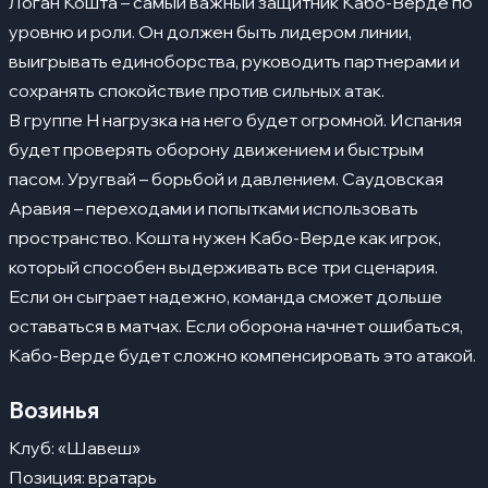
Логан Кошта – самый важный защитник Кабо-Верде по
уровню и роли. Он должен быть лидером линии,
выигрывать единоборства, руководить партнерами и
сохранять спокойствие против сильных атак.
В группе H нагрузка на него будет огромной. Испания
будет проверять оборону движением и быстрым
пасом. Уругвай – борьбой и давлением. Саудовская
Аравия – переходами и попытками использовать
пространство. Кошта нужен Кабо-Верде как игрок,
который способен выдерживать все три сценария.
Если он сыграет надежно, команда сможет дольше
оставаться в матчах. Если оборона начнет ошибаться,
Кабо-Верде будет сложно компенсировать это атакой.
Возинья
Клуб: «Шавеш»
Позиция: вратарь