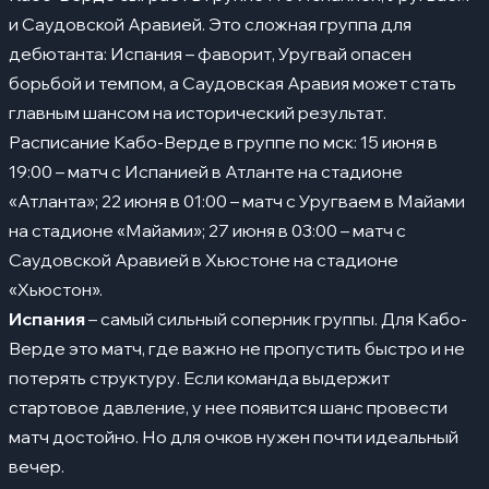
и Саудовской Аравией. Это сложная группа для
дебютанта: Испания – фаворит, Уругвай опасен
борьбой и темпом, а Саудовская Аравия может стать
главным шансом на исторический результат.
Расписание Кабо-Верде в группе по мск: 15 июня в
19:00 – матч с Испанией в Атланте на стадионе
«Атланта»; 22 июня в 01:00 – матч с Уругваем в Майами
на стадионе «Майами»; 27 июня в 03:00 – матч с
Саудовской Аравией в Хьюстоне на стадионе
«Хьюстон».
Испания
– самый сильный соперник группы. Для Кабо-
Верде это матч, где важно не пропустить быстро и не
потерять структуру. Если команда выдержит
стартовое давление, у нее появится шанс провести
матч достойно. Но для очков нужен почти идеальный
вечер.