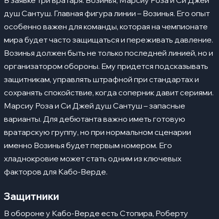
В заявке три вратаря: Возинья, Марсиу Роза и Си Джей
душ Сантуш. Главная фигура линии – Возинья. Его опыт
особенно важен для команды, которая на чемпионате
мира будет часто защищаться и переживать давление.
Возинья должен быть не только последней линией, но и
организатором обороны. Ему придется подсказывать
защитникам, управлять штрафной при стандартах и
сохранять спокойствие, когда соперник давит сериями.
Марсиу Роза и Си Джей душ Сантуш – запасные
варианты. Для дебютанта важно иметь готовую
вратарскую группу, но при нормальном сценарии
именно Возинья будет первым номером. Его
хладнокровие может стать одним из ключевых
факторов для Кабо-Верде.
Защитники
В обороне у Кабо-Верде есть Стопира, Роберту