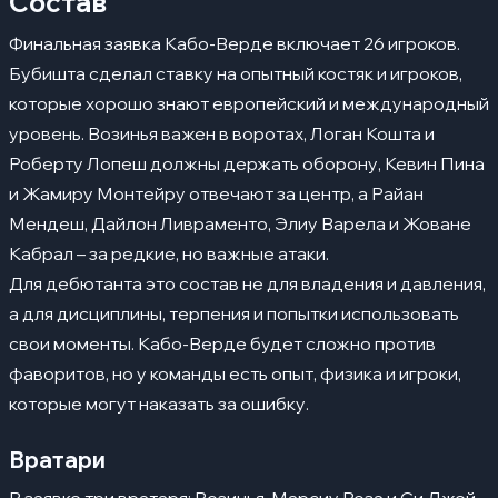
Состав
Финальная заявка Кабо-Верде включает 26 игроков.
Бубишта сделал ставку на опытный костяк и игроков,
которые хорошо знают европейский и международный
уровень. Возинья важен в воротах, Логан Кошта и
Роберту Лопеш должны держать оборону, Кевин Пина
и Жамиру Монтейру отвечают за центр, а Райан
Мендеш, Дайлон Ливраменто, Элиу Варела и Жоване
Кабрал – за редкие, но важные атаки.
Для дебютанта это состав не для владения и давления,
а для дисциплины, терпения и попытки использовать
свои моменты. Кабо-Верде будет сложно против
фаворитов, но у команды есть опыт, физика и игроки,
которые могут наказать за ошибку.
Вратари