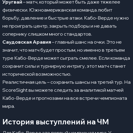
Уругвай
– матч, который может быть даже тяжелее
физически. Южноамериканская команда любит
борьбу, давление и быстрые атаки. Кабо-Верде нужно
не проиграть центр, закрыть подборы и не давать
сопернику слишком много стандартов.
Саудовская Аравия
– главный шанс на очки. Это не
значит, что матч будет простым, но именно в третьем
туре Кабо-Верде может сыграть смелее. Если команда
сохранит силы и турнирную интригу, этот матч станет
исторической возможностью.
Реалистичная цель – сохранить шансы на третий тур. На
ScoreSight
вы можете следить за аналитикой матчей
Кабо-Верде и прогнозами на все встречи чемпионата
мира.
История выступлений на ЧМ
Для Кабо-Верде это первый чемпионат мира. У