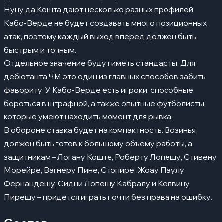
Нуну да Кошта дают несколько разных профилей.
Кабо-Верде не будет создавать много позиционных
атак, поэтому каждый выход вперед должен быть
быстрым и точным.
Отдельное значение будут иметь стандарты. Для
дебютанта ЧМ это один из главных способов забить
фавориту. У Кабо-Верде есть игроки, способные
бороться в штрафной, а также опытные футболисты,
которые умеют находить момент для рывка.
В обороне ставка будет на компактность. Возинья
должен быть готов к большому объему работы, а
защитникам – Логану Коште, Роберту Лопешу, Стивену
Морейре, Вагнеру Пине, Стопире, Жоау Паулу
Фернандешу, Сидни Лопешу Кабралу и Келвину
Пирешу – придется играть почти без права на ошибку.