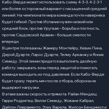
Кабо-Верде может использовать схему 4-3-3, 4-2-3-1
или более осторожный вариант с насыщенной средней
линией. На чемпионате мира команда почти наверняка
будет гибкой. Против Испании нужен низкий или
средний блок, против Уругвая – борьба и плотность,
против Саудовской Аравии – больше смелости
впереди.
В центре поля важны Жамиру Монтейру, Кевин Пина,
Дерой Дуарте, Ларос Дуарте, Телму Арканжу и Янник
Семеду. Этой линии придется выполнять двойную
работу: закрывать зоны перед защитой и помогать
команде выходить из-под давления. Если Кабо-Верде
будет сразу терять мяч после отбора, оборона не
выдержит нагрузки.
В атаке важны скорость и прямота. Райан Мендеш,
Гарри Родригеш, Вилли Семеду, Жоване Кабрал,
Дайлон Ливраменто, Элиу Варела, Жилсон Беншимол и