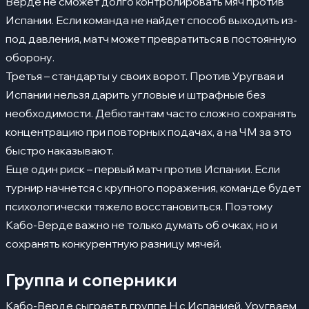
Верде не сможет долго контролировать мяч против
Испании. Если команда не найдет способ выходить из-
под давления, матч может превратиться в постоянную
оборону.
Третья – стандарты у своих ворот. Против Уругвая и
Испании нельзя дарить угловые и штрафные без
необходимости. Дебютантам часто сложно сохранять
концентрацию при повторных подачах, а на ЧМ за это
быстро наказывают.
Еще один риск – первый матч против Испании. Если
турнир начнется с крупного поражения, команде будет
психологически тяжело восстановиться. Поэтому
Кабо-Верде важно не только думать об очках, но и
сохранять конкурентную разницу мячей.
Группа и соперники
Кабо-Верде сыграет в группе H с Испанией, Уругваем