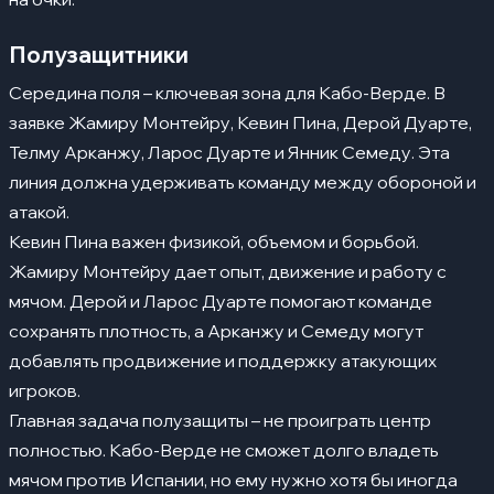
Полузащитники
Середина поля – ключевая зона для Кабо-Верде. В
заявке Жамиру Монтейру, Кевин Пина, Дерой Дуарте,
Телму Арканжу, Ларос Дуарте и Янник Семеду. Эта
линия должна удерживать команду между обороной и
атакой.
Кевин Пина важен физикой, объемом и борьбой.
Жамиру Монтейру дает опыт, движение и работу с
мячом. Дерой и Ларос Дуарте помогают команде
сохранять плотность, а Арканжу и Семеду могут
добавлять продвижение и поддержку атакующих
игроков.
Главная задача полузащиты – не проиграть центр
полностью. Кабо-Верде не сможет долго владеть
мячом против Испании, но ему нужно хотя бы иногда