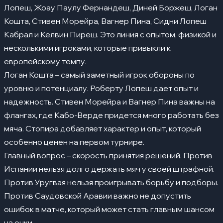
Лопеш, Жоау Паулу Фернандеш, Диней Боржеш, Логан
Кошта, Стивен Морейра, Вагнер Пина, Сидни Лопеш
Кабрал и Келвин Пиреш. Это линия с опытом, физикой и
несколькими игроками, которые привыкли к
европейскому темпу.
Логан Кошта – самый заметный игрок обороны по
уровню и потенциалу. Роберту Лопеш дает опыт и
надежность. Стивен Морейра и Вагнер Пина важны на
флангах, где Кабо-Верде придется много работать без
мяча. Стопира добавляет характер и опыт, который
особенно ценен на первом турнире.
Главный вопрос – скорость принятия решений. Против
Испании нельзя долго держать мяч у своей штрафной.
Против Уругвая нельзя проигрывать борьбу и подборы.
Против Саудовской Аравии важно не допустить
ошибок в матче, который может стать главным шансом
на очки.