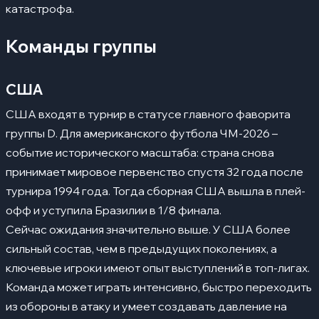
2 тур
катастрофа.
19.06 22:00 МСК – США против Австралии
Команды группы
3 тур
Исторический контекст
06
США
Прогноз
07
США входят в турнир в статусе главного фаворита
группы D. Для американского футбола ЧМ-2026 –
событие исторического масштаба: страна снова
принимает мировое первенство спустя 32 года после
турнира 1994 года. Тогда сборная США вышла в плей-
офф и уступила Бразилии в 1/8 финала.
Сейчас ожидания значительно выше. У США более
сильный состав, чем в предыдущих поколениях, а
ключевые игроки имеют опыт выступлений в топ-лигах.
Команда может играть интенсивно, быстро переходить
из обороны в атаку и умеет создавать давление на