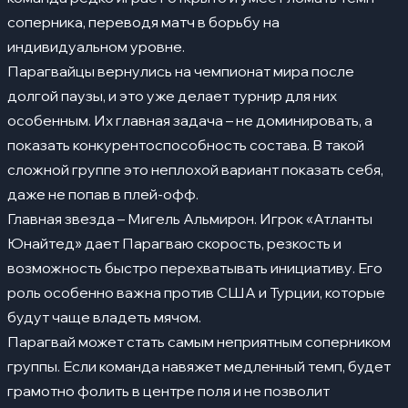
соперника, переводя матч в борьбу на
индивидуальном уровне.
Парагвайцы вернулись на чемпионат мира после
долгой паузы, и это уже делает турнир для них
особенным. Их главная задача – не доминировать, а
показать конкурентоспособность состава. В такой
сложной группе это неплохой вариант показать себя,
даже не попав в плей-офф.
Главная звезда – Мигель Альмирон. Игрок «Атланты
Юнайтед» дает Парагваю скорость, резкость и
возможность быстро перехватывать инициативу. Его
роль особенно важна против США и Турции, которые
будут чаще владеть мячом.
Парагвай может стать самым неприятным соперником
группы. Если команда навяжет медленный темп, будет
грамотно фолить в центре поля и не позволит