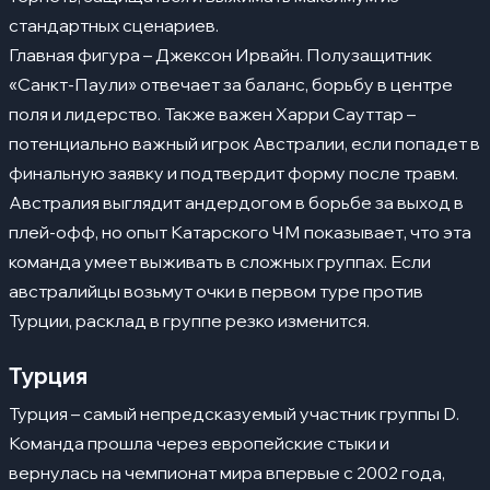
стандартных сценариев.
Главная фигура – Джексон Ирвайн. Полузащитник
«Санкт-Паули» отвечает за баланс, борьбу в центре
поля и лидерство. Также важен Харри Сауттар –
потенциально важный игрок Австралии, если попадет в
финальную заявку и подтвердит форму после травм.
Австралия выглядит андердогом в борьбе за выход в
плей-офф, но опыт Катарского ЧМ показывает, что эта
команда умеет выживать в сложных группах. Если
австралийцы возьмут очки в первом туре против
Турции, расклад в группе резко изменится.
Турция
Турция – самый непредсказуемый участник группы D.
Команда прошла через европейские стыки и
вернулась на чемпионат мира впервые с 2002 года,