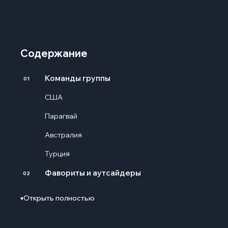
Содержание
Команды группы
01
США
Парагвай
Австралия
Турция
Фавориты и аутсайдеры
02
Ключевые игроки группы
03
Открыть полностью
▾
Кристиан Пулишич – США