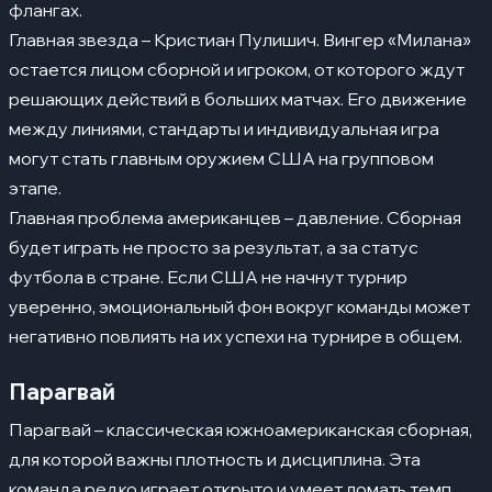
флангах.
Главная звезда – Кристиан Пулишич. Вингер «Милана»
остается лицом сборной и игроком, от которого ждут
решающих действий в больших матчах. Его движение
между линиями, стандарты и индивидуальная игра
могут стать главным оружием США на групповом
этапе.
Главная проблема американцев – давление. Сборная
будет играть не просто за результат, а за статус
футбола в стране. Если США не начнут турнир
уверенно, эмоциональный фон вокруг команды может
негативно повлиять на их успехи на турнире в общем.
Парагвай
Парагвай – классическая южноамериканская сборная,
для которой важны плотность и дисциплина. Эта
команда редко играет открыто и умеет ломать темп