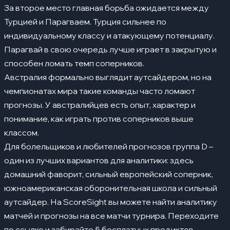
За второе место главная борьба ожидается между
Турцией и Парагваем. Турция сильнее по
индивидуальному классу и атакующему потенциалу.
Парагвай в свою очередь лучше играет в закрытую и
способен ломать темп соперников.
Австралия формально выглядит аутсайдером, но на
чемпионатах мира такие команды часто ломают
прогнозы. У австралийцев есть опыт, характер и
понимание, как играть против соперников выше
классом.
Для болельщиков и любителей прогнозов группа D –
один из лучших вариантов для аналитики: здесь
домашний фаворит, сильный европейский соперник,
южноамериканская оборонительная школа и сильный
аутсайдер. На
ScoreSight
вы можете найти аналитику
матчей и прогнозы на все матчи турнира. Переходите
по ссылке и забирайте 5 бесплатных предиктов.