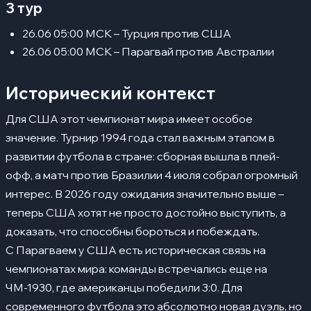
3 тур
26.06 05:00 МСК – Турция против США
26.06 05:00 МСК – Парагвай против Австралии
Исторический контекст
Для США этот чемпионат мира имеет особое
значение. Турнир 1994 года стал важным этапом в
развитии футбола в стране: сборная вышла в плей-
офф, а матч против Бразилии 4 июля собрал огромный
интерес. В 2026 году ожидания значительно выше –
теперь США хотят не просто достойно выступить, а
доказать, что способны бороться и побеждать.
С Парагваем у США есть историческая связь на
чемпионатах мира: команды встречались еще на
ЧМ-1930, где американцы победили 3:0. Для
современного футбола это абсолютно новая дуэль, но