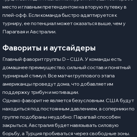
место и главным претендентом на вторую путевку в
плей-офф. Если команда быстро адаптируется к
турниру, ее потенциал может оказаться выше, чем у
Парагвая и Австралии.
Фавориты и аутсайдеры
Главный фаворит группы D – США. У команды есть
домашнее преимущество, сильный состав и понятный
турнирный стимул. Все матчи группового этапа
американцы проведут дома, что добавляет им
поддержку трибун и мотивации.
Однако фаворит не является безусловным. США будут
находиться под постоянным давлением, а соперники по
группе подобраны неудобно: Парагвай способен
закрыться, Австралия будет навязывать силовую
борьбу, а Турция пробиваться через свободные зоны.