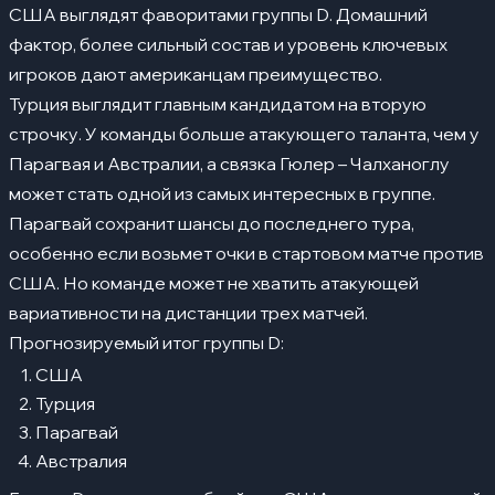
США выглядят фаворитами группы D. Домашний
фактор, более сильный состав и уровень ключевых
игроков дают американцам преимущество.
Турция выглядит главным кандидатом на вторую
строчку. У команды больше атакующего таланта, чем у
Парагвая и Австралии, а связка Гюлер – Чалханоглу
может стать одной из самых интересных в группе.
Парагвай сохранит шансы до последнего тура,
особенно если возьмет очки в стартовом матче против
США. Но команде может не хватить атакующей
вариативности на дистанции трех матчей.
Прогнозируемый итог группы D:
США
Турция
Парагвай
Австралия