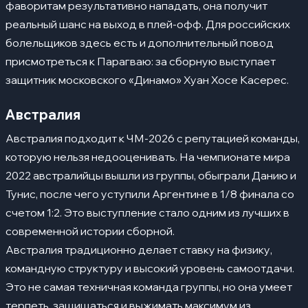
фаворитам результативно нападать, она получит
реальный шанс на выход в плей-офф. Для российских
болельщиков здесь есть и дополнительный повод
присмотреться к Парагваю: за сборную выступает
защитник московского «Динамо» Хуан Хосе Касерес.
Австралия
Австралия подходит к ЧМ-2026 с репутацией команды,
которую нельзя недооценивать. На чемпионате мира
2022 австралийцы вышли из группы, обыграли Данию и
Тунис, после чего уступили Аргентине в 1/8 финала со
счетом 1:2. Это выступление стало одним из лучших в
современной истории сборной.
Австралия традиционно делает ставку на физику,
командную структуру и высокий уровень самоотдачи.
Это не самая техничная команда группы, но она умеет
терпеть, защищаться и выжимать максимум из