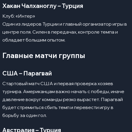
Хакан Чалханоглу – Турция
Клуб: «Интер»
Один из лидеров Турции и главный организатор игры в
центре поля. Силен в передачах, контроле темпа и
обладает большим опытом.
Главные матчи группы
США – Парагвай
Стартовый матч США и первая проверка хозяев
турнира. Американцам важно начать с победы, иначе
давление вокруг команды резко вырастет. Парагвай
будет стремиться сбить темп и перевести игру в
борьбу за один гол.
Австралия – Турция