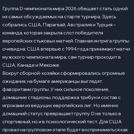
Мигель Альмирон – Парагвай
Группа D чемпионата мира 2026 обещает стать одной
Джексон Ирвайн – Австралия
из самых обсуждаемых на старте турнира. Здесь
Харри Сауттар – Австралия
собрались США, Парагвай, Австралия и Турция –
команда, которая закрыла слот победителя
Арда Гюлер – Турция
европейских стыковых матчей. Главная интрига группы
Хакан Чалханоглу – Турция
очевидна: США впервые с 1994 года принимают матчи
мужского чемпионата мира, сам турнир проходит в
Главные матчи группы
04
США, Канаде и Мексике.
США – Парагвай
Вокруг сборной-хозяйки сформировались огромные
Австралия – Турция
ожидания, на бумаге американцы выглядят
фаворитами группы. У них сильное поколение,
Турция – Парагвай
домашние стадионы, поддержка трибун и состав с
Турция – США
игроками из ведущих европейских лиг. Но именно
Расписание матчей группы D
домашний статус превращает группу D не только в
05
спортивный, но и в психологический тест. Для США
1 тур
провал на групповом этапе будет восприниматься как