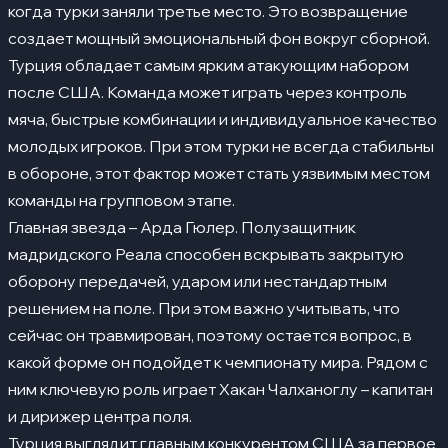
когда турки заняли третье место. Это возвращение
создает мощный эмоциональный фон вокруг сборной.
Турция обладает самым ярким атакующим набором
после США. Команда может играть через контроль
мяча, быстрые комбинации и индивидуальное качество
молодых игроков. При этом турки не всегда стабильны
в обороне, этот фактор может стать уязвимым местом
команды на групповом этапе.
Главная звезда – Арда Гюлер. Полузащитник
мадридского Реала способен вскрывать закрытую
оборону передачей, ударом или нестандартным
решением на поле. При этом важно учитывать, что
сейчас он травмирован, поэтому остается вопрос, в
какой форме он подойдет к чемпионату мира. Рядом с
ним ключевую роль играет Хакан Чалханоглу – капитан
и дирижер центра поля.
Турция выглядит главным конкурентом США за первое