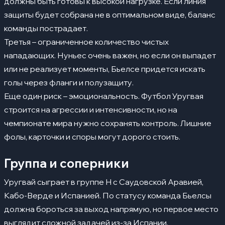
должны быть готовы к высокой нагрузке. Если линия
защиты будет собрана не в оптимальном виде, баланс
команды пострадает.
Третья – ограниченное количество чистых
нападающих. Нуньес очень важен, но если он выпадет
или не реализует моменты, Бьелсе придется искать
голы через фланги и полузащиту.
Еще один риск – эмоциональность. Футбол Уругвая
строится на агрессии и интенсивности, но на
чемпионате мира нужно сохранять контроль. Лишние
фолы, карточки и споры могут дорого стоить.
Группа и соперники
Уругвай сыграет в группе H с Саудовской Аравией,
Кабо-Верде и Испанией. По статусу команда Бьелсы
должна бороться за выход напрямую, но первое место
выглядит сложной задачей из-за Испании.