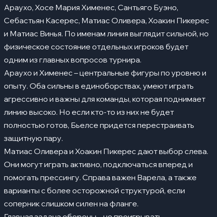
Араухо, Хосе Мария Хименес, Сантьяго Буэно,
Себастьян Касерес, Матиас Оливера, Хоакин Пикерес
и Матиас Винья. По именам линия выглядит сильной, но
физическое состояние отдельных игроков будет
одним из главных вопросов турнира.
Араухо и Хименес – центральные фигуры по уровню и
опыту. Оба сильны в единоборствах, умеют играть
агрессивно и важны для команды, которая поднимает
линию высоко. Но если кто-то из них не будет
полностью готов, Бьелсе придется перестраивать
защитную пару.
Матиас Оливера и Хоакин Пикерес дают выбор слева.
Они могут играть активно, подключаться вперед и
помогать прессингу. Справа важен Варела, а также
варианты с более осторожной структурой, если
соперник слишком силен на фланге.
Главная задача обороны – не проигрывать