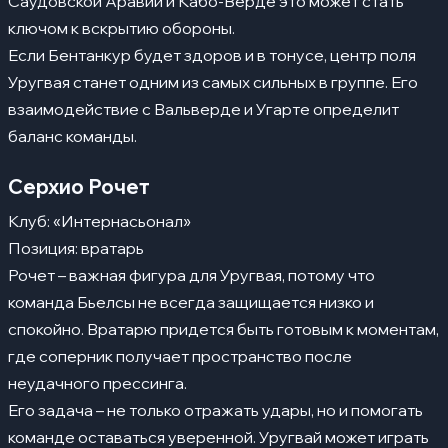
Саудовской Аравии и Кабо-Верде это может стать
ключом к вскрытию обороны.
Если Бентанкур будет здоров и в тонусе, центр поля
Уругвая станет одним из самых сильных в группе. Его
взаимодействие с Вальверде и Угарте определит
баланс команды.
Серхио Рочет
Клуб: «Интернасьонал»
Позиция: вратарь
Рочет – важная фигура для Уругвая, потому что
команда Бьелсы не всегда защищается низко и
спокойно. Вратарю придется быть готовым к моментам,
где соперник получает пространство после
неудачного прессинга.
Его задача – не только отражать удары, но и помогать
команде оставаться уверенной. Уругвай может играть