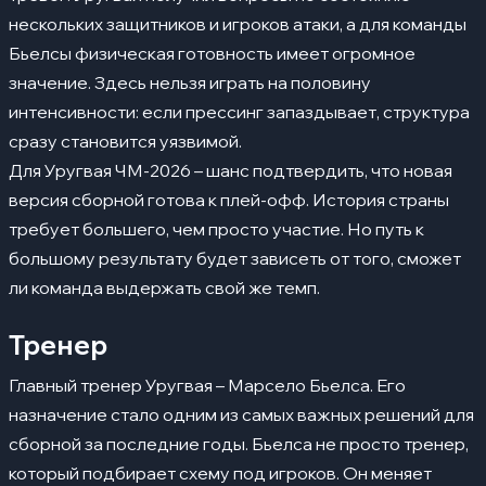
нескольких защитников и игроков атаки, а для команды
Бьелсы физическая готовность имеет огромное
значение. Здесь нельзя играть на половину
интенсивности: если прессинг запаздывает, структура
сразу становится уязвимой.
Для Уругвая ЧМ-2026 – шанс подтвердить, что новая
версия сборной готова к плей-офф. История страны
требует большего, чем просто участие. Но путь к
большому результату будет зависеть от того, сможет
ли команда выдержать свой же темп.
Тренер
Главный тренер Уругвая – Марсело Бьелса. Его
назначение стало одним из самых важных решений для
сборной за последние годы. Бьелса не просто тренер,
который подбирает схему под игроков. Он меняет