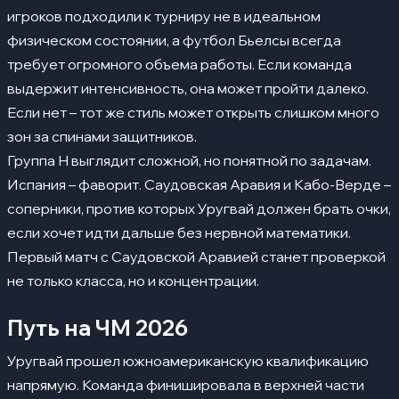
игроков подходили к турниру не в идеальном
физическом состоянии, а футбол Бьелсы всегда
требует огромного объема работы. Если команда
выдержит интенсивность, она может пройти далеко.
Если нет – тот же стиль может открыть слишком много
зон за спинами защитников.
Группа H выглядит сложной, но понятной по задачам.
Испания – фаворит. Саудовская Аравия и Кабо-Верде –
соперники, против которых Уругвай должен брать очки,
если хочет идти дальше без нервной математики.
Первый матч с Саудовской Аравией станет проверкой
не только класса, но и концентрации.
Путь на ЧМ 2026
Уругвай прошел южноамериканскую квалификацию
напрямую. Команда финишировала в верхней части