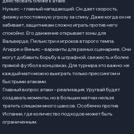
действовать ближе к атаке.
Нуньес – главный нападающий. Он дает скорость,
физику и постоянную угрозу за спину. Даже когда он не
забивает, защитникам сложно играть против него
спокойно. Его движение открывает зоны для
Вальверде, Пельистри и игроков второго темпа.
Агирре и Виньяс – варианты для разных сценариев. Они
могут добавить борьбу в штрафной, свежесть и более
прямой футбол в концовках. Для турнира это важно: не
каждый матч можно выиграть только прессингом и
быстрыми атаками.
Главный вопрос атаки – реализация. Уругвай будет
создавать моменты, но в больших матчах нельзя
тратить слишком много шансов. Особенно против
Испании, где количество подходов может быть
ограниченным.