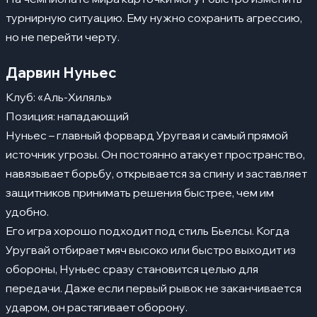
турнирную ситуацию. Ему нужно сохранить агрессию,
но не перейти черту.
Дарвин Нуньес
Клуб: «Аль-Хиляль»
Позиция: нападающий
Нуньес – главный форвард Уругвая и самый прямой
источник угрозы. Он постоянно атакует пространство,
навязывает борьбу, открывается за спину и заставляет
защитников принимать решения быстрее, чем им
удобно.
Его игра хорошо подходит под стиль Бьелсы. Когда
Уругвай отбирает мяч высоко или быстро выходит из
обороны, Нуньес сразу становится целью для
передачи. Даже если первый рывок не заканчивается
ударом, он растягивает оборону.