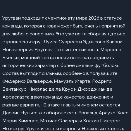
Нападающие
Ключевые игроки
05
Уругвай подходит к чемпионату мира 2026 в статусе
Федерико Вальверде
команды, которая снова может быть очень неприятной
Мануэль Угарте
для любого соперника. Это уже не та сборная, где все
строилось вокруг Луиса Суареса и Эдинсона Кавани.
Дарвин Нуньес
Новая версия Уругвая – это интенсивность Марсело
Родриго Бентанкур
Бьелсы, мощный центр поля и попытка соединить
исторический характер с более смелым футболом.
Серхио Рочет
Состав выглядит сильным, особенно в полузащите.
Сильные стороны
06
Федерико Вальверде, Мануэль Угарте, Родриго
Слабые стороны
Бентанкур, Николас де ла Крус и Джорджиан де
07
Арраскаэта дают команде качество, движение и
Группа и соперники
08
разные варианты. В атаке главным именем остается
История выступлений на ЧМ
09
Дарвин Нуньес, а в обороне есть Рональд Араухо, Хосе
Мария Хименес, Матиас Оливера и Хоакин Пикерес.
Прогноз на турнир
10
Но вокруг Уругвая есть и вопросы. Несколько важных