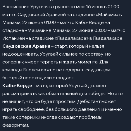
Расписание Уругвая в группе по мск: 16 июня в 01:00 –
матч с Саудовской Аравией на стадионе «Майами» в
Майами; 22 июня в 01:00 – матч с Кабо-Верде на
стадионе «Майами» в Майами; 27 июня в 03:00 – матч с
Испанией на стадионе «Гвадалахара» в Гвадалахаре.
Саудовская Аравия
– старт, который нельзя
недооценивать. Уругвай сильнее по составу, но
соперник умеет терпеть и ждать момента. Для
команды Бьелсы важно не подарить саудовцам
быстрый переход или стандарт.
Кабо-Верде
– матч, который Уругвай должен
рассматривать как обязательный для победы. Но это
не значит, что он будет простым. Дебютант может
играть свободнее, без большого давления, и именно
такие соперники иногда создают проблемы
фаворитам.