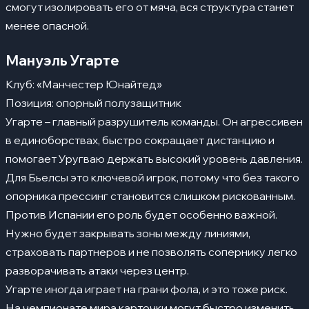
смогут изолировать его от мяча, вся структура станет
менее опасной.
Мануэль Угарте
Клуб: «Манчестер Юнайтед»
Позиция: опорный полузащитник
Угарте – главный разрушитель команды. Он агрессивен
в единоборствах, быстро сокращает дистанцию и
помогает Уругваю держать высокий уровень давления.
Для Бьелсы это ключевой игрок, потому что без такого
опорника прессинг становится слишком рискованным.
Против Испании его роль будет особенно важной.
Нужно будет закрывать зоны между линиями,
страховать партнеров и не позволять сопернику легко
разворачивать атаки через центр.
Угарте иногда играет на грани фола, и это тоже риск.
На чемпионате мира карточки могут быстро изменить