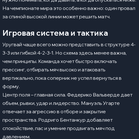
На чемпионате мира это особенно важно: один провал
за спиной высокой линии может решить матч.
Игровая система и тактика
Уругвай чаще всего можно представить в структуре 4-
3-3 или гибкой 4-2-3-1. Но схема здесь менее важна,
чем принципы. Команда хочет быстро включать
прессинг, отбирать мяч высоко и атаковать
вертикально, пока соперник не успел вернуться в
форму.
Центр поля – главная сила. Федерико Вальверде дает
объем, рывки, удар и лидерство. Мануэль Угарте
отвечает за агрессию в отборе и закрытие
пространства. Родриго Бентанкур добавляет
спокойствие, пас и умение продвигать мяч под
давлением.