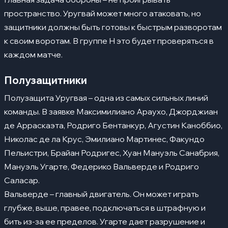
пространство. Уругвай может много атаковать, но
защитники должны быть готовы к быстрым разворотам
к своим воротам. В группе H это будет проверяться в
каждом матче.
Полузащитники
Полузащита Уругвая – одна из самых сильных линий
команды. В заявке Максимилиано Араухо, Джорджиан
де Арраскаэта, Родриго Бентанкур, Агустин Каноббио,
Николас де ла Крус, Эмилиано Мартинес, Факундо
Пельистри, Брайан Родригес, Хуан Мануэль Санабрия,
Мануэль Угарте, Федерико Вальверде и Родриго
Саласар.
Вальверде – главный двигатель. Он может играть
глубже, выше, правее, подключаться в штрафную и
бить из-за ее пределов. Угарте дает разрушение и