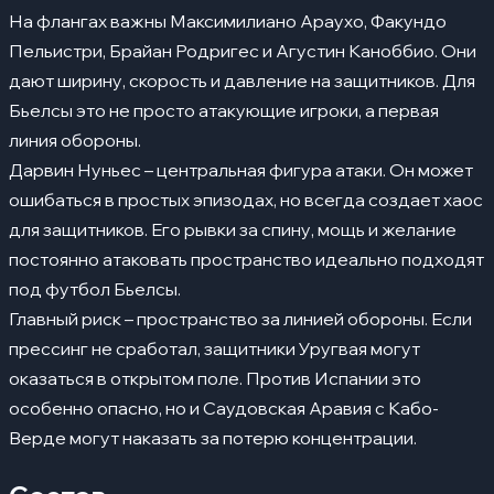
На флангах важны Максимилиано Араухо, Факундо
Пельистри, Брайан Родригес и Агустин Каноббио. Они
дают ширину, скорость и давление на защитников. Для
Бьелсы это не просто атакующие игроки, а первая
линия обороны.
Дарвин Нуньес – центральная фигура атаки. Он может
ошибаться в простых эпизодах, но всегда создает хаос
для защитников. Его рывки за спину, мощь и желание
постоянно атаковать пространство идеально подходят
под футбол Бьелсы.
Главный риск – пространство за линией обороны. Если
прессинг не сработал, защитники Уругвая могут
оказаться в открытом поле. Против Испании это
особенно опасно, но и Саудовская Аравия с Кабо-
Верде могут наказать за потерю концентрации.