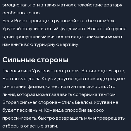
эмоционально, и в таких матчах спокойствие вратаря
особенно ценно.
Если Рочет проведет групповой этап без ошибок,
Уругвай получит важный фундамент. В плотной группе
один пропущенный мяч после недопонимания может
изменить всю турнирную картину.
Сильные стороны
Главная сила Уругвая – центр поля. Вальверде, Угарте,
Бентанкур, де ла Крус и другие дают команде редкое
сочетание физики, качества и интенсивности. Это
линия, которая может задавить соперника темпом.
Вторая сильная сторона – стиль Бьелсы. Уругвай не
будет пассивным. Команда способна высоко
прессинговать, быстро возвращать мяч и превращать
отборы в опасные атаки.