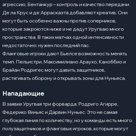
агрессию, Бентанкур – контроль и качество передачи.
Де ла Крус и де Арраскаэта добавляют креатив. Они
могут быть особенно важны против соперников,
которые закроются ниже и не дадут Уругваю много
пространства. В таких матчах одной интенсивности
недостаточно: нужен последний пас.
Фланговые игроки дают Бьелсе возможность менять
темп. Пельистри, Максимилиано Араухо, Каноббио и
Брайан Родригес могут давить защитников,
растягивать оборону и открывать зоны для Нуньеса.
Нападающие
В заявке Уругвая три форварда: Родриго Агирре,
Федерико Виньяс и Дарвин Нуньес. Это не самая
глубокая линия по количеству, но у команды есть много
полузащитников и фланговых игроков, которые могут