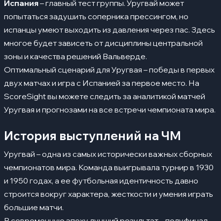
Испания
– главный тест группы. Уругвай может
попытаться задушить соперника прессингом, но
испанцы умеют выходить из давления через пас. Здесь
многое будет зависеть от дисциплины центральной
зоны и качества решений Вальверде.
Оптимальный сценарий для Уругвая – победы в первых
двух матчах и игра с Испанией за первое место. На
ScoreSight
вы можете следить за аналитикой матчей
Уругвая и прогнозами на все встречи чемпионата мира.
История выступлений на ЧМ
Уругвай – одна из самых исторически важных сборных
чемпионатов мира. Команда выигрывала турнир в 1930
и 1950 годах, а ее футбольная идентичность давно
строится вокруг характера, жесткости и умения играть
большие матчи.
В современную эпоху лучший результат – полуфинал