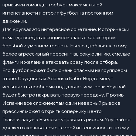
привычки команды, требует максимальной
интенсивности и строит футбол на постоянном
движении.
Для Уругвая это интересное сочетание. Исторически
команда всегда ассоциировалась с характером,
борьбой и умением терпеть. Бьелса добавил к этому
более агрессивный прессинг, высокую линию, смелые
фланги и желание атаковать сразу после отбора.
Его футбол может быть очень опасным на групповом
этапе. Саудовская Аравия и Кабо-Верде могут
испытывать проблемы под давлением, если Уругвай
будет быстро накрывать первую передачу. Против
Испании все сложнее: там один неверный рывок в
прессинг может открыть сопернику центр.
Главная задача Бьелсы – управлять риском. Уругвай не
должен отказываться от своей интенсивности, но ему
нужно понимать, когда давить, а когда опускаться ниже.