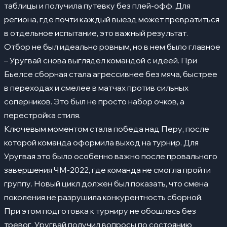
таблицы и получила путевку без плей-офф. Для
региона, где почти каждый выезд может превратиться
в отдельное испытание, это важный результат.
Отбор не был идеально ровным, но в нем было главное
– Уругвай снова выглядел командой с идеей. При
Бьелсе сборная стала агрессивнее без мяча, быстрее
в переходах и смелее в матчах против сильных
соперников. Это был не просто набор очков, а
перестройка стиля.
Ключевым моментом стала победа над Перу, после
которой команда оформила выход на турнир. Для
Уругвая это было особенно важно после провального
завершения ЧМ-2022, где команда не смогла пройти
группу. Новый цикл должен был показать, что смена
поколения не разрушила конкурентность сборной.
При этом подготовка к турниру не обошлась без
тревог. Уругвай получил вопросы по состоянию