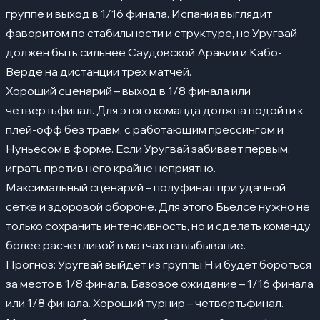
группе и выход в 1/16 финала. Испания выглядит
фаворитом по стабильности и структуре, но Уругвай
должен быть сильнее Саудовской Аравии и Кабо-
Верде на дистанции трех матчей.
Хороший сценарий – выход в 1/8 финала или
четвертьфинал. Для этого команда должна подойти к
плей-офф без травм, с работающим прессингом и
Нуньесом в форме. Если Уругвай забивает первым,
играть против него крайне неприятно.
Максимальный сценарий – полуфинал при удачной
сетке и здоровой обороне. Для этого Бьелсе нужно не
только сохранить интенсивность, но и сделать команду
более расчетливой в матчах на выбывание.
Прогноз: Уругвай выйдет из группы H и будет бороться
за место в 1/8 финала. Базовое ожидание – 1/16 финала
или 1/8 финала. Хороший турнир – четвертьфинал.