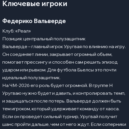
Ключевые игроки
Федерико Вальверде
Клуб: «Реал»
Позиция: центральный полузащитник
Вальверде – главный игрок Уругвая по влиянию на игру.
Он соединяет линии, закрывает огромный объем,
помогает прессингу и способен сам решить эпизод
ударом или рывком. Для футбола Бьелсы это почти
идеальный полузащитник.
На ЧМ-2026 его роль будет огромной. В группе H
Уругваю нужно будет и давить, и контролировать темп,
и защищаться после потерь. Вальверде должен быть
тем игроком, который удерживает команду от хаоса.
Если он проведет сильный турнир, Уругвай получит
шанс пройти дальше, чем от него ждут. Если соперники