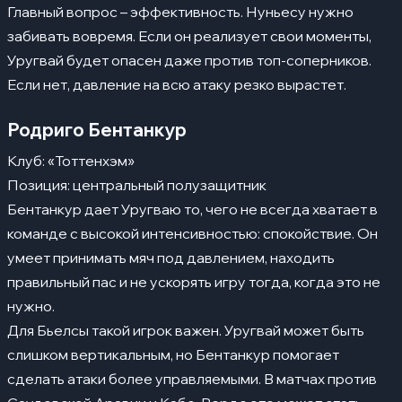
Главный вопрос – эффективность. Нуньесу нужно
забивать вовремя. Если он реализует свои моменты,
Уругвай будет опасен даже против топ-соперников.
Если нет, давление на всю атаку резко вырастет.
Родриго Бентанкур
Клуб: «Тоттенхэм»
Позиция: центральный полузащитник
Бентанкур дает Уругваю то, чего не всегда хватает в
команде с высокой интенсивностью: спокойствие. Он
умеет принимать мяч под давлением, находить
правильный пас и не ускорять игру тогда, когда это не
нужно.
Для Бьелсы такой игрок важен. Уругвай может быть
слишком вертикальным, но Бентанкур помогает
сделать атаки более управляемыми. В матчах против