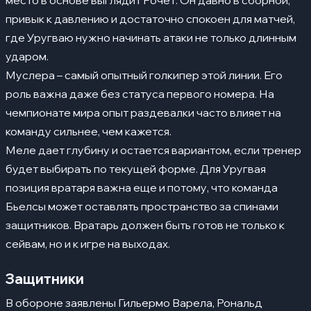
место в основе выглядит Рочет. Он давно в сборной,
привык к давлению и достаточно спокоен для матчей,
где Уругваю нужно начинать атаки не только длинным
ударом.
Муслера – самый опытный голкипер этой линии. Его
роль важна даже без статуса первого номера. На
чемпионате мира опыт раздевалки часто влияет на
команду сильнее, чем кажется.
Меле дает глубину и остается вариантом, если тренер
будет выбирать по текущей форме. Для Уругвая
позиция вратаря важна еще и потому, что команда
Бьелсы может оставлять пространство за спинами
защитников. Вратарь должен быть готов не только к
сейвам, но и к игре на выходах.
Защитники
В обороне заявлены Гильермо Варела, Рональд