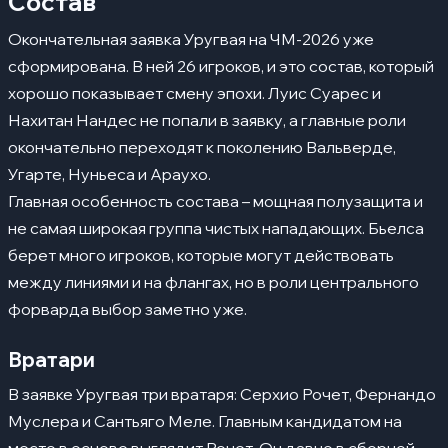
Состав
Окончательная заявка Уругвая на ЧМ-2026 уже
сформирована. В ней 26 игроков, и это состав, который
хорошо показывает смену эпохи. Луис Суарес и
Нахитан Нандес не попали в заявку, а главные роли
окончательно переходят к поколению Вальверде,
Угарте, Нуньеса и Араухо.
Главная особенность состава – мощная полузащита и
не самая широкая группа чистых нападающих. Бьелса
берет много игроков, которые могут действовать
между линиями и на флангах, но в роли центрального
форварда выбор заметно уже.
Вратари
В заявке Уругвая три вратаря: Серхио Рочет, Фернандо
Муслера и Сантьяго Меле. Главным кандидатом на