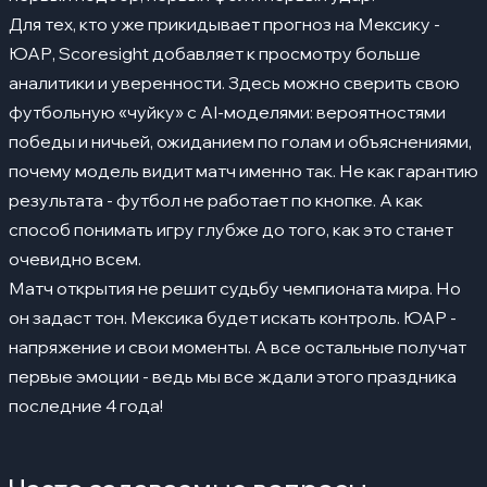
Для тех, кто уже прикидывает прогноз на Мексику -
ЮАР, Scoresight добавляет к просмотру больше
аналитики и уверенности. Здесь можно сверить свою
футбольную «чуйку» с AI-моделями: вероятностями
победы и ничьей, ожиданием по голам и объяснениями,
почему модель видит матч именно так. Не как гарантию
результата - футбол не работает по кнопке. А как
способ понимать игру глубже до того, как это станет
очевидно всем.
Матч открытия не решит судьбу чемпионата мира. Но
он задаст тон. Мексика будет искать контроль. ЮАР -
напряжение и свои моменты. А все остальные получат
первые эмоции - ведь мы все ждали этого праздника
последние 4 года!