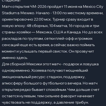
стадиона?
Матч открытия ЧМ-2026 пройдет 11 июня на Mexico City
Stadium в Мехико. Начало - 13:00 по местному времени,
ориентировочно 22:00 мск. Турнир сразу входит в
новую эпоху: 48 сборных, 104 матча, 16 городов и три
страны-хозяйки — Мексика, США и Канада. Но до всех
раскладов по группам, сетки плей-офф и громких
сенсаций еще есть время, а сейчас важно поймать
момент и услышать первый свисток. Он прозвучит
именно здесь.
Для сборной Мексики этот матч - подарок и ловушка
одновременно. Хозяева получают мощнейший
эмоциональный ресурс: стадион, поддержку,
атмосферу большого футбольного вечера. Но матч
открытия редко бывает спокойным. Чем дольше счет
остается нулевым, тем сильнее фаворит начинает
чувствовать не поддержку, а давление трибун.