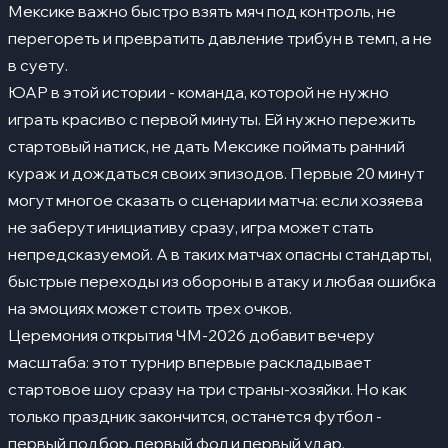
Мексике важно быстро взять мяч под контроль, не
перегореть и превратить давление трибун в темп, а не
в суету.
ЮАР в этой истории - команда, которой не нужно
играть красиво с первой минуты. Ей нужно пережить
стартовый натиск, не дать Мексике поймать ранний
кураж и дождаться своих эпизодов. Первые 20 минут
могут многое сказать о сценарии матча: если хозяева
не заберут инициативу сразу, игра может стать
непредсказуемой. А в таких матчах опасны стандарты,
быстрые переходы из обороны в атаку и любая ошибка
на эмоциях может стоить трех очков.
Церемония открытия ЧМ-2026 добавит вечеру
масштаба: этот турнир впервые раскладывает
стартовое шоу сразу на три страны-хозяйки. Но как
только праздник закончится, останется футбол -
первый подбор, первый фол и первый удар.