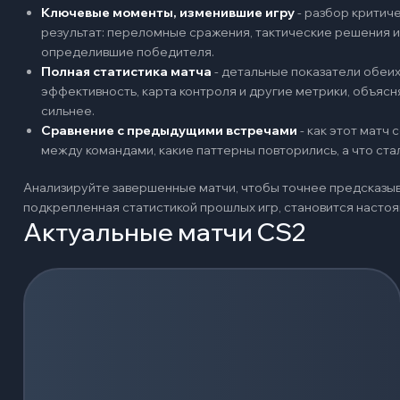
Ключевые моменты, изменившие игру
-
разбор критиче
результат: переломные сражения, тактические решения и
определившие победителя.
Полная статистика матча
-
детальные показатели обеих 
эффективность, карта контроля и другие метрики, объяс
сильнее.
Сравнение с предыдущими встречами
-
как этот матч
между командами, какие паттерны повторились, а что ст
Анализируйте завершенные матчи, чтобы точнее предсказыв
подкрепленная статистикой прошлых игр, становится наст
Актуальные матчи CS2
Загрузка событий...