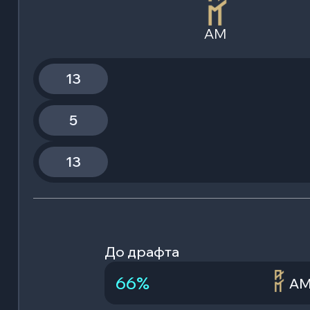
AM
13
5
13
До драфта
66
%
A