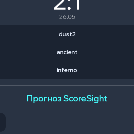
2:1
26.05
dust2
ancient
inferno
Прогноз ScoreSight
M