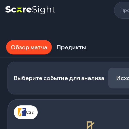
Про
Обзор матча
Предикты
Выберите событие для анализа
Исх
CS2