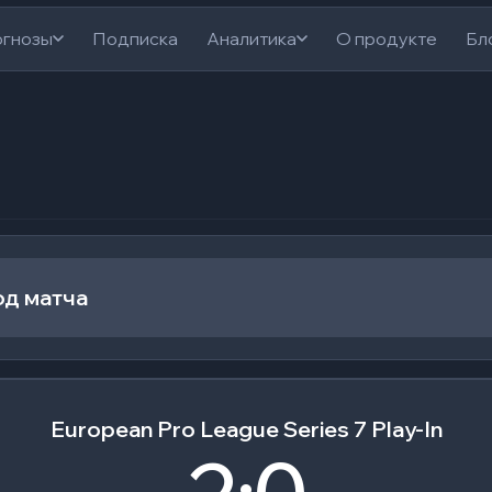
гнозы
Подписка
Аналитика
О продукте
Бл
од матча
European Pro League Series 7 Play-In