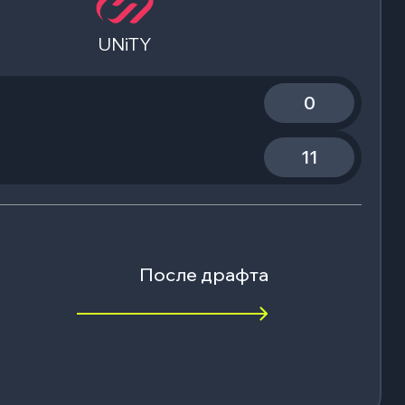
UNiTY
0
11
После драфта