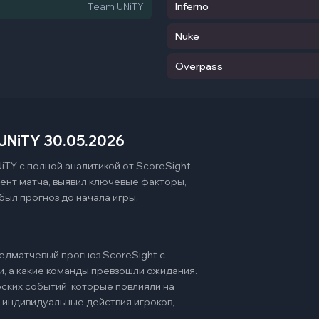
Inferno
Team UNiTY
Nuke
Overpass
UNiTY 30.05.2026
TY с полной аналитикой от ScoreSight.
ент матча, выявил ключевые факторы,
был прогноз до начала игры.
едматчевый прогноз ScoreSight с
и, а какие команды превзошли ожидания.
ских событий, которые повлияли на
 индивидуальные действия игроков,