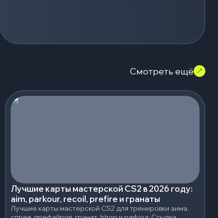
Смотреть ещё
Лучшие карты мастерской CS2 в 2026 году:
aim, parkour, recoil, prefire и гранаты
Лучшие карты мастерской CS2 для тренировки аима,
спрея, префайров, гранат, bhop и parkour. Ссылки,