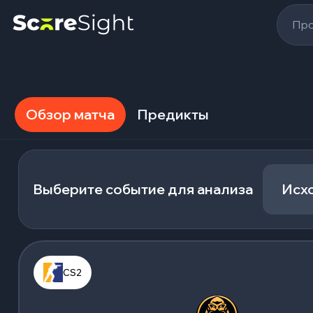
Про
Обзор матча
Предикты
Выберите событие для анализа
Исх
CS2