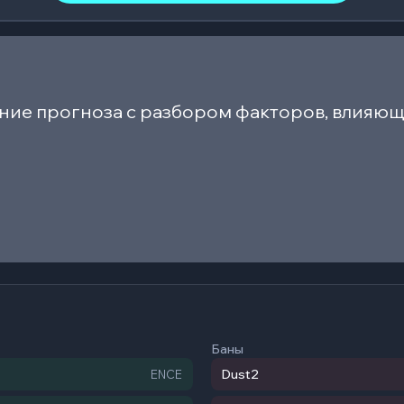
ние прогноза с разбором факторов, влияющ
Баны
Dust2
ENCE