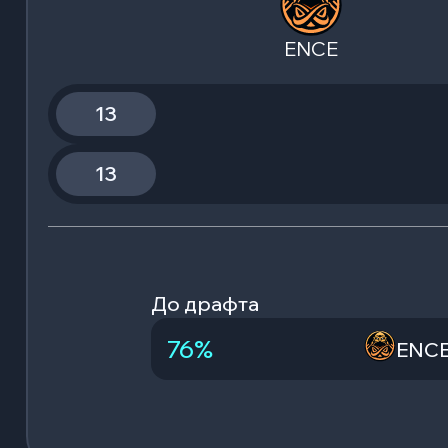
ENCE
13
13
До драфта
76
%
ENC