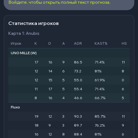
Войдите, чтобы открыть полный текст прогноза.
Статистика игроков
Карта 1: Anubis
Игрок
K
D
A
ADR
KAST%
HS
UNO MILLE
(W)
17
16
9
86.5
71.4%
11
12
14
6
73.2
81%
8
12
15
5
55.0
61.9%
0
11
17
5
55.4
71.4%
6
8
16
4
46.6
66.7%
5
Fluxo
19
12
3
90.3
85.7%
11
18
9
3
89.7
76.2%
9
16
12
8
88.4
81%
6