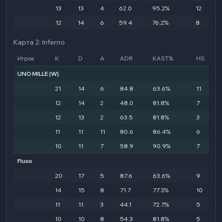
13
13
4
62.0
95.2%
12
12
14
6
59.4
76.2%
8
Карта 2: Inferno
Игрок
K
D
A
ADR
KAST%
HS
UNO MILLE
(W)
21
14
6
84.8
63.6%
11
12
14
2
48.0
81.8%
7
12
13
2
63.5
81.8%
3
11
11
11
80.6
86.4%
6
10
11
7
58.9
90.9%
7
Fluxo
20
17
5
87.6
63.6%
9
14
15
8
71.7
77.3%
10
11
11
3
44.1
72.7%
5
10
10
8
54.3
81.8%
5