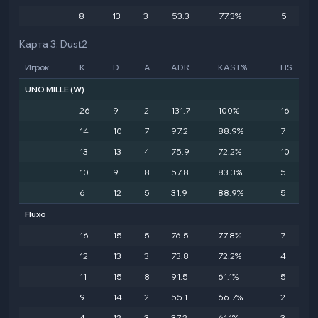
8
13
3
53.3
77.3%
5
Карта 3: Dust2
Игрок
K
D
A
ADR
KAST%
HS
UNO MILLE
(W)
26
9
2
131.7
100%
16
14
10
7
97.2
88.9%
7
13
13
4
75.9
72.2%
10
10
9
8
57.8
83.3%
5
6
12
5
31.9
88.9%
5
Fluxo
16
15
5
76.5
77.8%
7
12
13
3
73.8
72.2%
4
11
15
8
91.5
61.1%
5
9
14
2
55.1
66.7%
2
4
12
3
37.2
61.1%
3