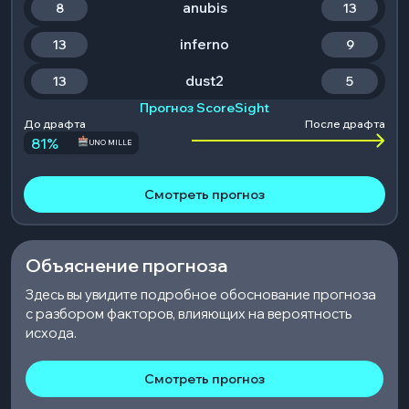
anubis
8
13
inferno
13
9
dust2
13
5
Прогноз ScoreSight
До драфта
После драфта
81
%
UNO MILLE
Смотреть прогноз
Объяснение прогноза
Здесь вы увидите подробное обоснование прогноза
с разбором факторов, влияющих на вероятность
исхода.
Смотреть прогноз