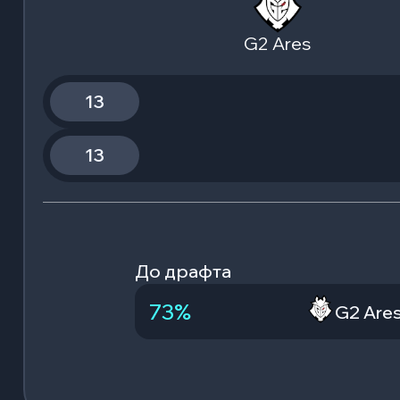
G2 Ares
13
13
До драфта
73
%
G2 Are