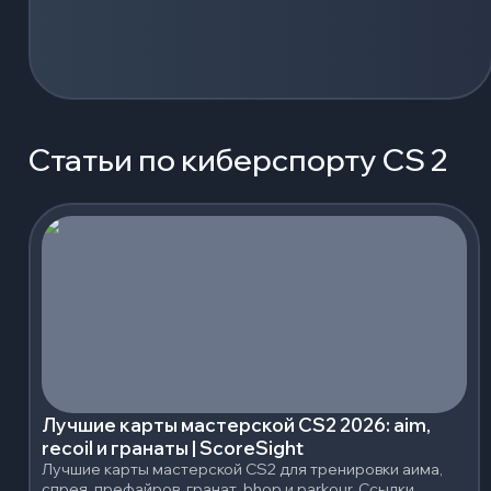
Статьи по киберспорту CS 2
Лучшие карты мастерской CS2 2026: aim,
recoil и гранаты | ScoreSight
Лучшие карты мастерской CS2 для тренировки аима,
спрея, префайров, гранат, bhop и parkour. Ссылки,