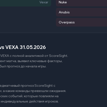
Nuke
Vexar
Anubis
Overpass
vs VEXA 31.05.2026
VEXA с полной аналитикой от ScoreSight.
ент матча, выявил ключевые факторы,
был прогноз до начала игры.
едматчевый прогноз ScoreSight с
и, а какие команды превзошли ожидания.
ских событий, которые повлияли на
 индивидуальные действия игроков,