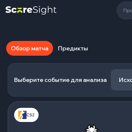
Про
Обзор матча
Предикты
Выберите событие для анализа
Исх
CS2