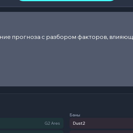
ние прогноза с разбором факторов, влияющ
Баны
Dust2
G2 Ares