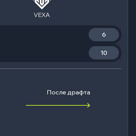
VEXA
6
10
После драфта