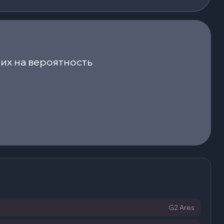
их на вероятность
G2 Ares