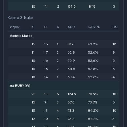
10
11
2
59.0
81%
3
Карта 3: Nuke
Игрок
K
D
A
ADR
KAST%
HS
Gentle Mates
15
15
1
81.6
63.2%
10
11
17
2
62.8
52.6%
9
10
16
2
70.9
52.6%
5
10
16
2
68.8
52.6%
5
10
14
1
63.4
52.6%
4
ex-RUBY
(W)
23
13
6
124.9
78.9%
18
15
9
3
67.0
73.7%
5
15
11
4
73.3
84.2%
10
12
10
4
73.2
84.2%
3
12
13
6
79.4
68.4%
10