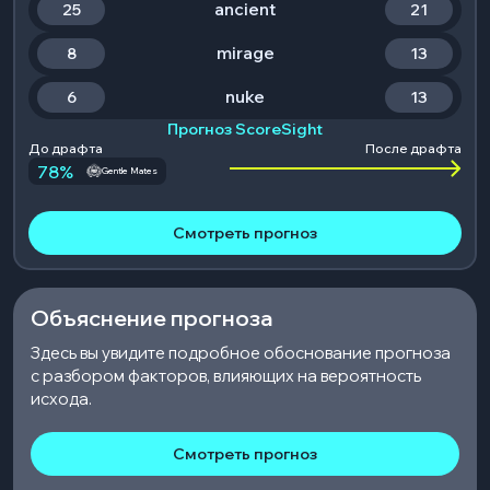
ancient
25
21
mirage
8
13
nuke
6
13
Прогноз ScoreSight
До драфта
После драфта
78
%
Gentle Mates
Смотреть прогноз
Объяснение прогноза
Здесь вы увидите подробное обоснование прогноза
с разбором факторов, влияющих на вероятность
исхода.
Смотреть прогноз