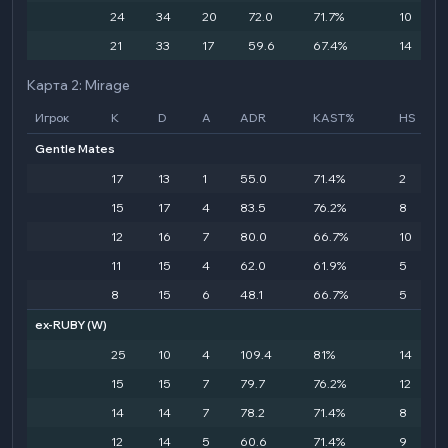
24
34
20
72.0
71.7%
10
21
33
17
59.6
67.4%
14
Карта 2: Mirage
Игрок
K
D
A
ADR
KAST%
HS
Gentle Mates
17
13
1
55.0
71.4%
2
15
17
4
83.5
76.2%
8
12
16
7
80.0
66.7%
10
11
15
4
62.0
61.9%
5
8
15
6
48.1
66.7%
5
ex-RUBY
(W)
25
10
4
109.4
81%
14
15
15
7
79.7
76.2%
12
14
14
7
78.2
71.4%
8
12
14
5
60.6
71.4%
9