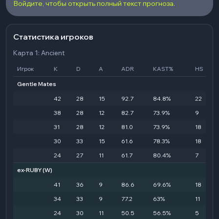
Войдите, чтобы открыть полный текст прогноза.
Статистика игроков
Карта 1: Ancient
Игрок
K
D
A
ADR
KAST%
HS
Gentle Mates
42
28
15
92.7
84.8%
22
38
28
12
82.7
73.9%
9
31
28
12
81.0
73.9%
18
30
33
15
61.6
78.3%
18
24
27
11
61.7
80.4%
7
ex-RUBY
(W)
41
36
9
86.6
69.6%
18
34
33
9
77.2
63%
11
24
30
11
50.5
56.5%
5