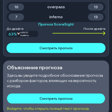
overpass
10
13
inferno
7
13
Прогноз ScoreSight
До драфта
После драфта
HEROIC
63
%
Academy
Смотреть прогноз
Объяснение прогноза
Здесь вы увидите подробное обоснование прогноза
с разбором факторов, влияющих на вероятность
исхода.
Смотреть прогноз
Войдите, чтобы открыть полный текст прогноза.