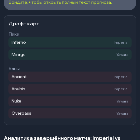
Войдите, чтобы открыть полный текст прогноза.
Драфт карт
Пики
Inferno
Imperial
Mirage
Yawara
Баны
Ancient
Imperial
Anubis
Imperial
Nuke
Yawara
Overpass
Yawara
Аналитика завершённого матча: Imperial vs