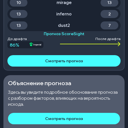
mirage
10
13
inferno
13
2
dust2
13
7
Прогноз ScoreSight
До драфта
После драфта
86
%
Imperial
Смотреть прогноз
Объяснение прогноза
Здесь вы увидите подробное обоснование прогноза
с разбором факторов, влияющих на вероятность
исхода.
Смотреть прогноз