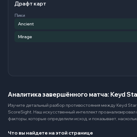
Драфт карт
Пики
Ancient
Mirage
Аналитика завершённого матча: Keyd Sta
Изучите детальный разбор противостояния между Keyd Stars
ScoreSight. Наш искусственный интеллект проанализировал
факторы, которые определили исход, и показывает, наскольк
Что вы найдете на этой странице