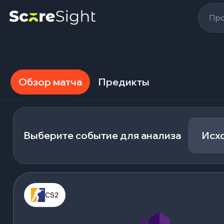
Про
Обзор матча
Предикты
Выберите событие для анализа
Исх
CS2