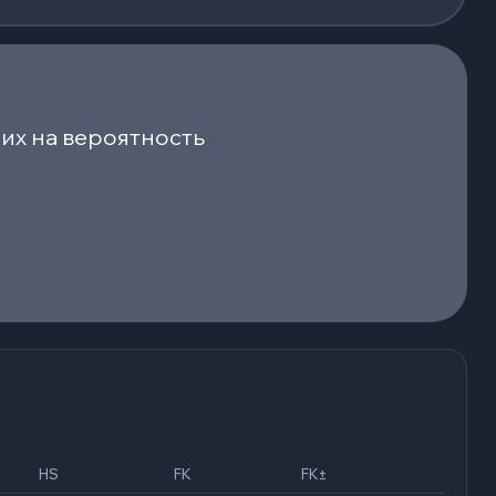
их на вероятность
HS
FK
FK±