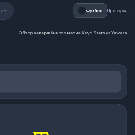
ог
Футбол
Проверка...
Обзор завершённого матча Keyd Stars vs Yawara