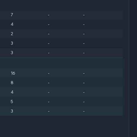
7
-
-
4
-
-
2
-
-
3
-
-
3
-
-
16
-
-
8
-
-
4
-
-
5
-
-
3
-
-