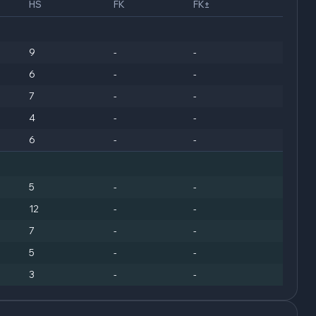
HS
FK
FK±
9
-
-
6
-
-
7
-
-
4
-
-
6
-
-
5
-
-
12
-
-
7
-
-
5
-
-
3
-
-