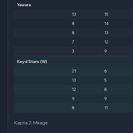
Yawara
13
15
8
14
8
13
7
12
3
9
Keyd Stars
(W)
21
6
13
5
12
8
9
9
8
11
Карта 2: Mirage