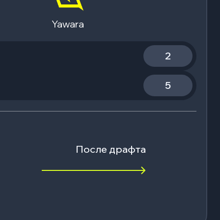
Yawara
2
5
После драфта