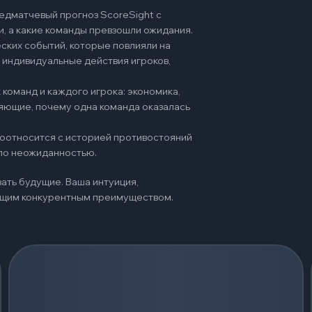
едматчевый прогноз ScoreSight с
и, а какие команды превзошли ожидания.
ских событий, которые повлияли на
 индивидуальные действия игроков,
команд и каждого игрока: экономика,
няющие, почему одна команда оказалась
 соотносится с историей противостояний
ало неожиданностью.
ать будущие. Ваша интуиция,
оящим конкурентным преимуществом.