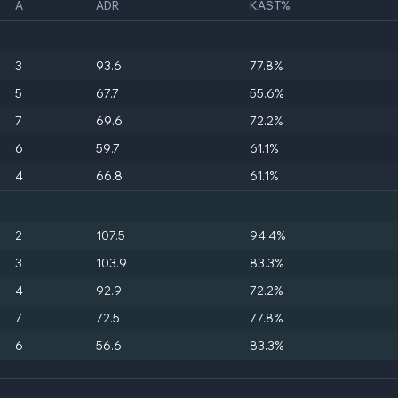
A
ADR
KAST%
3
93.6
77.8%
5
67.7
55.6%
7
69.6
72.2%
6
59.7
61.1%
4
66.8
61.1%
2
107.5
94.4%
3
103.9
83.3%
4
92.9
72.2%
7
72.5
77.8%
6
56.6
83.3%