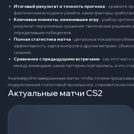
Итоговый результат и точность прогноза
-
сравните пр
фактическим исходом и узнайте, какие факторы сработал
Ключевые моменты, изменившие игру
-
разбор критиче
результат: переломные сражения, тактические решения и
определившие победителя.
Полная статистика матча
-
детальные показатели обеих 
эффективность, карта контроля и другие метрики, объяс
сильнее.
Сравнение с предыдущими встречами
-
как этот матч
между командами, какие паттерны повторились, а что ст
Анализируйте завершенные матчи, чтобы точнее предсказыв
подкрепленная статистикой прошлых игр, становится наст
Актуальные матчи CS2
Загрузка событий...