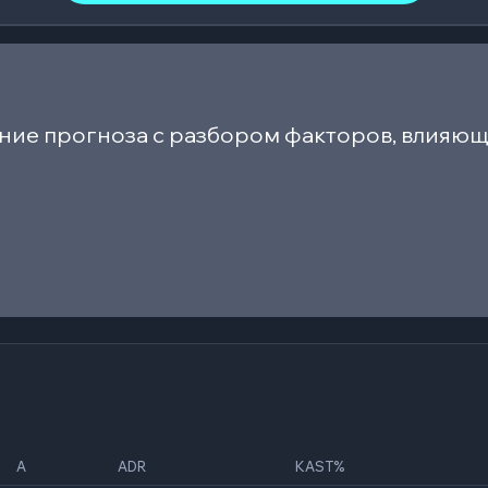
ние прогноза с разбором факторов, влияющ
A
ADR
KAST%