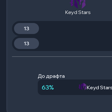
Keyd Stars
13
13
До драфта
63
%
Keyd Star