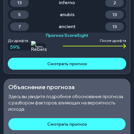
inferno
13
2
anubis
5
13
ancient
7
13
Прогноз ScoreSight
До драфта
После драфта
59
%
Rebels
Смотреть прогноз
Объяснение прогноза
Здесь вы увидите подробное обоснование прогноза
с разбором факторов, влияющих на вероятность
исхода.
Смотреть прогноз