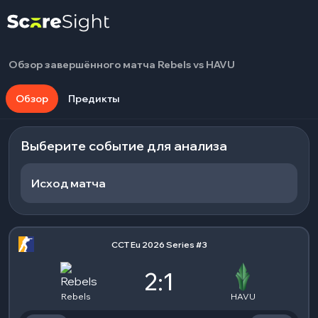
Обзор завершённого матча Rebels vs HAVU
Обзор
Предикты
Выберите событие для анализа
Исход матча
CCT Eu 2026 Series #3
2:1
Rebels
HAVU