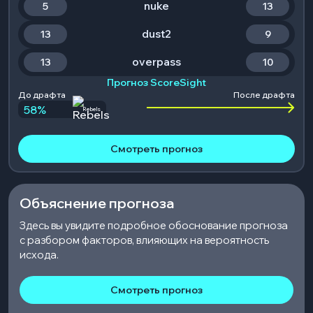
nuke
5
13
dust2
13
9
overpass
13
10
Прогноз ScoreSight
До драфта
После драфта
58
%
Rebels
Смотреть прогноз
Объяснение прогноза
Здесь вы увидите подробное обоснование прогноза
с разбором факторов, влияющих на вероятность
исхода.
Смотреть прогноз