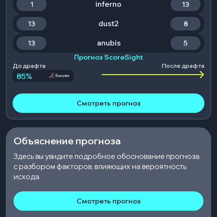
inferno
1
13
dust2
13
8
anubis
13
5
Прогноз ScoreSight
До драфта
После драфта
85
%
Rooster
Смотреть прогноз
Объяснение прогноза
Здесь вы увидите подробное обоснование прогноза
с разбором факторов, влияющих на вероятность
исхода.
Смотреть прогноз