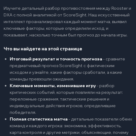
Изучите детальный разбор противостояния между Rooster и
DXA с полной аналитикой от ScoreSight. Наш искусственный
интеллект проанализировал каждый момент матча, выявил
ключевые факторы, которые определили исход, и
показывает, насколько точным был прогноз до начала игры.
Что вы найдете на этой странице
Итоговый результат и точность прогноза
-
сравните
предматчевый прогноз ScoreSight с фактическим
исходом и узнайте, какие факторы сработали, а какие
команды превзошли ожидания.
Ключевые моменты, изменившие игру
-
разбор
критических событий, которые повлияли на результат:
переломные сражения, тактические решения и
индивидуальные действия игроков, определившие
победителя.
Полная статистика матча
-
детальные показатели обеих
команд и каждого игрока: экономика, эффективность,
карта контроля и другие метрики, объясняющие, почему