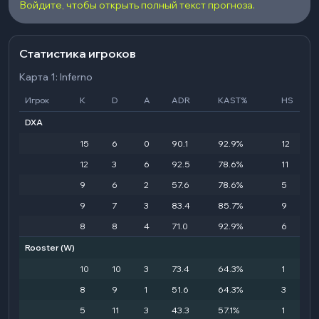
Войдите, чтобы открыть полный текст прогноза.
Статистика игроков
Карта 1: Inferno
Игрок
K
D
A
ADR
KAST%
HS
DXA
15
6
0
90.1
92.9%
12
12
3
6
92.5
78.6%
11
9
6
2
57.6
78.6%
5
9
7
3
83.4
85.7%
9
8
8
4
71.0
92.9%
6
Rooster
(W)
10
10
3
73.4
64.3%
1
8
9
1
51.6
64.3%
3
5
11
3
43.3
57.1%
1