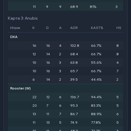
11
9
9
68.9
81%
3
Карта 3: Anubis
Игрок
K
D
A
ADR
KAST%
HS
DXA
16
16
4
102.8
66.7%
8
12
14
2
68.4
66.7%
8
10
16
3
63.8
55.6%
4
10
16
3
65.7
66.7%
7
6
14
2
39.5
44.4%
2
Rooster
(W)
22
12
6
136.7
94.4%
5
20
7
6
95.3
83.3%
5
13
11
7
86.7
88.9%
6
11
13
5
74.9
77.8%
5
10
11
6
48.9
72.2%
3