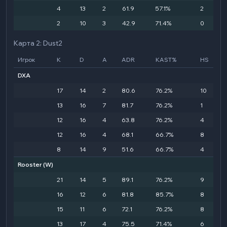
4
13
2
61.9
57.1%
2
2
10
3
42.9
71.4%
0
Карта 2: Dust2
Игрок
K
D
A
ADR
KAST%
HS
DXA
17
14
2
80.6
76.2%
10
13
16
7
81.7
76.2%
1
12
16
4
63.8
76.2%
4
12
16
4
68.1
66.7%
8
8
14
9
51.6
66.7%
4
Rooster
(W)
21
14
5
89.1
76.2%
9
16
12
6
81.8
85.7%
8
15
11
6
72.1
76.2%
8
13
17
4
75.5
71.4%
6