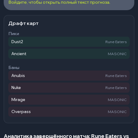
Войдите, чтобы открыть полный текст прогноза.
Драфт карт
Пики
Dust2
Rune Eaters
Ancient
MASONIC
Баны
Anubis
Rune Eaters
Nuke
Rune Eaters
Mirage
MASONIC
Overpass
MASONIC
Аналитика завершённого матча: Rune Eaters vs