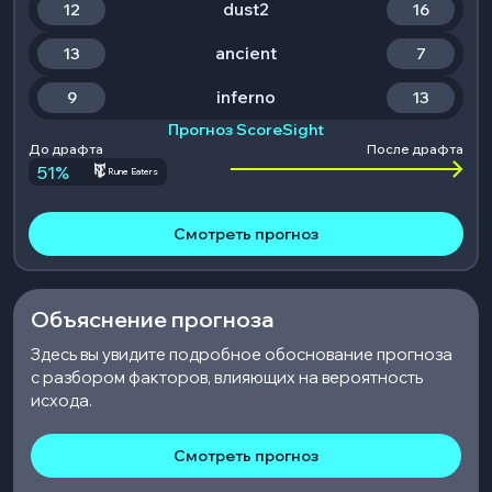
dust2
12
16
ancient
13
7
inferno
9
13
Прогноз ScoreSight
До драфта
После драфта
51
%
Rune Eaters
Смотреть прогноз
Объяснение прогноза
Здесь вы увидите подробное обоснование прогноза
с разбором факторов, влияющих на вероятность
исхода.
Смотреть прогноз