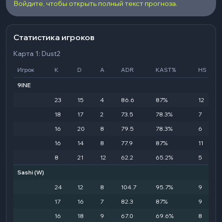
Войдите, чтобы открыть полный текст прогноза.
Статистика игроков
Карта 1: Dust2
Игрок
K
D
A
ADR
KAST%
HS
9INE
23
15
4
86.6
87%
12
18
17
2
73.5
78.3%
7
16
20
8
79.5
78.3%
6
16
14
8
77.9
87%
11
8
21
12
62.2
65.2%
5
Sashi
(W)
24
12
8
104.7
95.7%
9
17
16
7
82.3
87%
9
16
18
9
67.0
69.6%
8