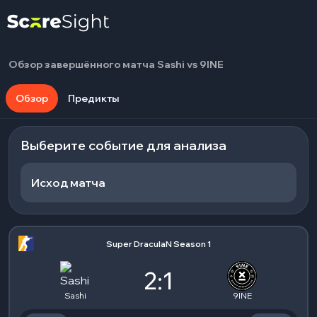
Обзор завершённого матча Sashi vs 9INE
Обзор
Предикты
Выберите событие для анализа
Исход матча
Super DraculaN Season 1
2:1
Sashi
9INE