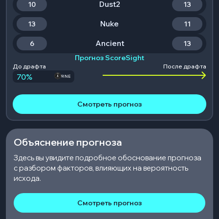
Dust2
10
13
Nuke
13
11
Ancient
6
13
Прогноз ScoreSight
До драфта
После драфта
70
%
9INE
Смотреть прогноз
Объяснение прогноза
Здесь вы увидите подробное обоснование прогноза
с разбором факторов, влияющих на вероятность
исхода.
Смотреть прогноз